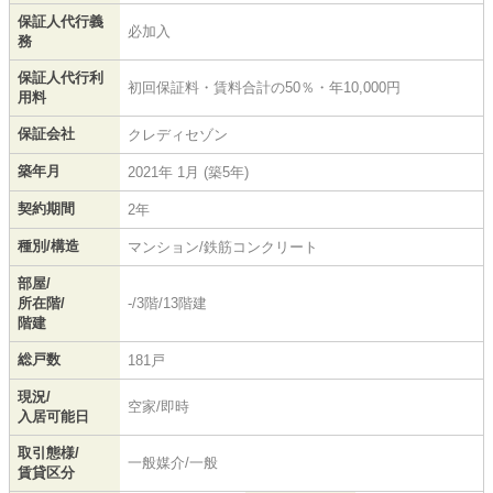
保証人代行義
必加入
務
保証人代行利
初回保証料・賃料合計の50％・年10,000円
用料
保証会社
クレディセゾン
築年月
2021年 1月 (築5年)
契約期間
2年
種別/構造
マンション/鉄筋コンクリート
部屋/
所在階/
-/3階/13階建
階建
総戸数
181戸
現況/
空家/即時
入居可能日
取引態様/
一般媒介/一般
賃貸区分