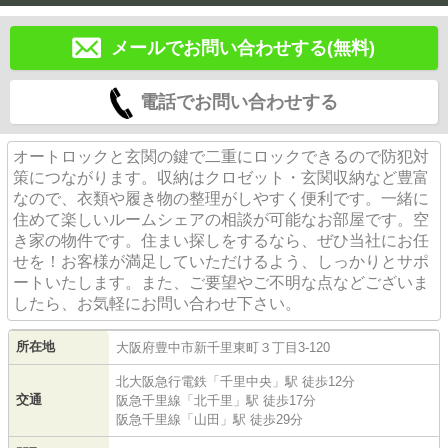
メールでお問い合わせする(無料)
電話でお問い合わせする
オートロックと玄関の鍵で二重にロックできるので防犯対
策につながります。収納はクロゼット・玄関収納など豊富
なので、衣類や履き物の整理がしやすく便利です。一緒に
住めて楽しいルームシェアの相談が可能なお部屋です。空
き家の物件です。住まい探しをするなら、ぜひ当社にお任
せを！お客様が満足していただけるよう、しっかりとサポ
ートいたします。また、ご要望やご不明な点などございま
したら、お気軽にお問い合わせ下さい。
所在地
大阪府
豊中市
新千里東町
３丁目3-120
北大阪急行電鉄
「
千里中央
」駅 徒歩12分
交通
阪急千里線
「
北千里
」駅 徒歩17分
阪急千里線
「
山田
」駅 徒歩29分