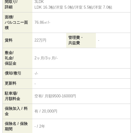
間取り/
3LDK
詳細
LDK 16.3帖
/
洋室 5.0帖
/
洋室 5.5帖
/
洋室 7.0帖
面積/
バルコニー面
76.86㎡/-
積
管理費・
賃料
22万円
-
共益費
敷金/
礼金/
2ヶ月/3ヶ月/-
保証金
償却/敷引
-/-
更新料
-
駐車場/
空有/ 月額9500-16000円
月額料金
保険加入 / 料
有 / 20,000円
金
保険名 / 保険
- / 2年
期間