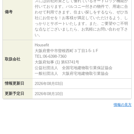
スには防犯対策として優れているオートロック機能が
付いております。バルコニー付きの物件で、用途に合
備考
わせて利用できます。住まい探しをするなら、ぜひ当
社にお任せを！お客様が満足していただけるよう、し
っかりとサポートいたします。また、ご要望やご不明
な点などございましたら、お気軽にお問い合わせ下さ
い。
Housefit
大阪府豊中市曽根西町３丁目1-5-１F
TEL:06-6398-7360
取扱会社
大阪府知事 (1) 第63741号
公益社団法人 全国宅地建物取引業保証協会
一般社団法人 大阪府宅地建物取引業協会
情報更新日
2026年08月03日
更新予定日
2026年08月10日
情報の見方