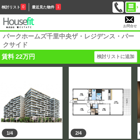
0
1
検討リスト
最近見た物件
お問合せ
パークホームズ千里中央ザ・レジデンス・パー
クサイド
賃料
22
万円
検討リストに追加
1/4
2/4