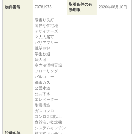
取引条件の有
物件番号
79781973
2026年08月10日
効期限
陽当り良好
閑静な住宅地
デザイナーズ
２人入居可
バリアフリー
眺望良好
学生歓迎
法人可
室内洗濯機置場
フローリング
バルコニー
都市ガス
公営水道
公共下水
エレベーター
耐震構造
ガスコンロ
コンロ２口以上
食器洗い乾燥機
システムキッチン
設備条件
対面式キッチン