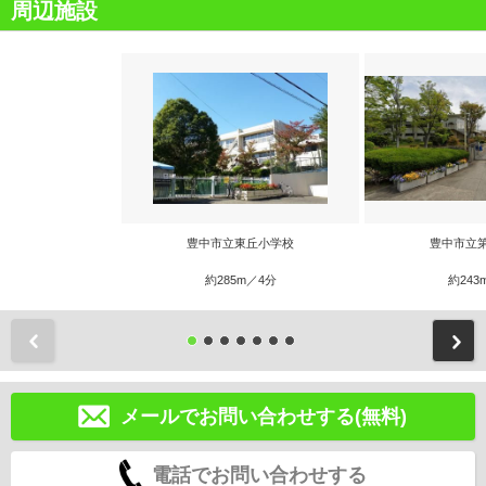
周辺施設
豊中市立東丘小学校
豊中市立
約285m／4分
約243
前
メールでお問い合わせする(無料)
電話でお問い合わせする