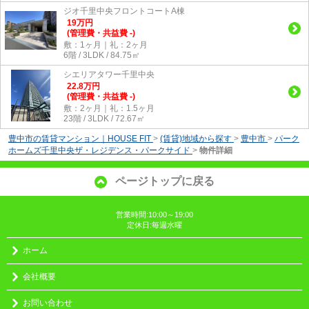
ジオ千里中央フロントコートA棟
19
万
円
(管理費・共益費 -)
敷：1ヶ月｜礼：2ヶ月
6階 / 3LDK / 84.75㎡
シエリアタワー千里中央
22.8
万
円
(管理費・共益費 -)
敷：2ヶ月｜礼：1.5ヶ月
23階 / 3LDK / 72.67㎡
豊中市の賃貸マンション｜HOUSE FIT
>
(賃貸)地域から探す
>
豊中市
>
パーク
ホームズ千里中央ザ・レジデンス・パークサイド
>
物件詳細
ページトップに戻る
営業時間:10:00～19:00
定休日:毎週水曜
ホーム
会社概要
お問い合わせ