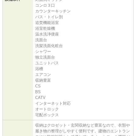
コンロ３口
カウンターキッチン
バス・トイレ別
追焚機能浴室
浴室乾燥機
温水洗浄便座
洗面台
洗髪洗面化粧台
シャワー
独立洗面台
ユニットバス
浴槽
エアコン
収納豊富
CS
BS
CATV
インターネット対応
オートロック
宅配ボックス
収納はクロゼット・玄関収納など豊富なので、衣類や
履き物の整理がしやすく便利です。建物のエントラン