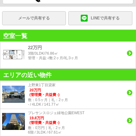
メールで共有する
LINEで共有する
空室一覧
22万円
3階/3LDK/76.86㎡
管理・共益:-/敷:2ヶ月/礼:3ヶ月
エリアの近い物件
上野東1丁目貸家
20
万
円
(管理費・共益費 -)
敷：0.5ヶ月｜礼：2ヶ月
- / 4LDK / 141.77㎡
プレサンスロジェ緑地公園EWEST
19.8
万
円
(管理費・共益費 -)
敷：0万円｜礼：2ヶ月
6階 / 3LDK / 67.61㎡