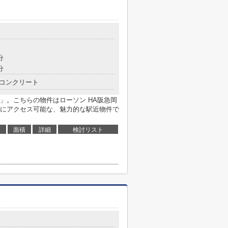
分
分
コンクリート
」。こちらの物件はローソン HA阪急岡
駅にアクセス可能な、魅力的な駅近物件で
面積
詳細
検討リスト