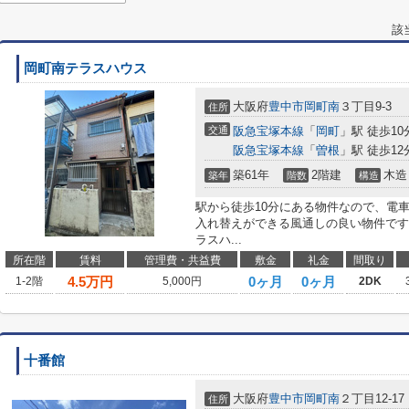
該
岡町南テラスハウス
大阪府
豊中市
岡町南
３丁目9-3
住所
交通
阪急宝塚本線
「
岡町
」駅 徒歩10
阪急宝塚本線
「
曽根
」駅 徒歩12
築61年
2階建
木造
築年
階数
構造
駅から徒歩10分にある物件なので、電
入れ替えができる風通しの良い物件です
ラスハ...
所在階
賃料
管理費・共益費
敷金
礼金
間取り
4.5
万円
0ヶ月
0ヶ月
1-2階
5,000円
2DK
十番館
大阪府
豊中市
岡町南
２丁目12-17
住所