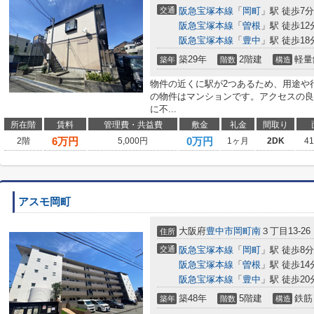
交通
阪急宝塚本線
「
岡町
」駅 徒歩7分
阪急宝塚本線
「
曽根
」駅 徒歩12
阪急宝塚本線
「
豊中
」駅 徒歩18
築29年
2階建
軽量
築年
階数
構造
物件の近くに駅が2つあるため、用途や
の物件はマンションです。アクセスの良
に不...
所在階
賃料
管理費・共益費
敷金
礼金
間取り
6
万円
0万円
2階
5,000円
1ヶ月
2DK
4
アスモ岡町
大阪府
豊中市
岡町南
３丁目13-26
住所
交通
阪急宝塚本線
「
岡町
」駅 徒歩8分
阪急宝塚本線
「
曽根
」駅 徒歩14
阪急宝塚本線
「
豊中
」駅 徒歩20
築48年
5階建
鉄筋
築年
階数
構造