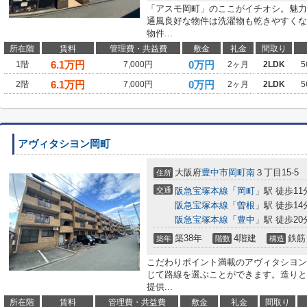
「アスモ岡町」のここがイチオシ。魅力
通風良好な物件は洗濯物も乾きやすくな
物件...
所在階
賃料
管理費・共益費
敷金
礼金
間取り
6.1
万円
0万円
1階
7,000円
2ヶ月
2LDK
5
6.1
万円
0万円
2階
7,000円
2ヶ月
2LDK
5
アヴィタシヨン岡町
大阪府
豊中市
岡町南
３丁目15-5
住所
交通
阪急宝塚本線
「
岡町
」駅 徒歩11
阪急宝塚本線
「
曽根
」駅 徒歩14
阪急宝塚本線
「
豊中
」駅 徒歩20
築38年
4階建
鉄筋
築年
階数
構造
こだわりポイント満載のアヴィタシヨン
じて路線を選ぶことができます。造りと
提供...
所在階
賃料
管理費・共益費
敷金
礼金
間取り