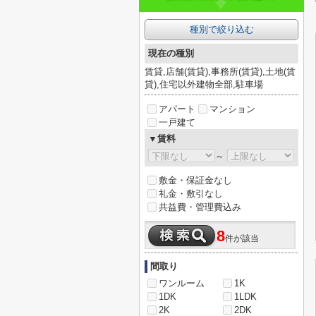
種別で絞り込む
現在の種別
賃貸,店舗(賃貸),事務所(賃貸),土地(賃
貸),住宅以外建物全部,駐車場
アパート
マンション
一戸建て
▼賃料
～
敷金・保証金なし
礼金・敷引なし
共益費・管理費込み
8
件が該当
間取り
ワンルーム
1K
1DK
1LDK
2K
2DK