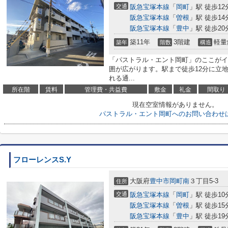
交通
阪急宝塚本線
「
岡町
」駅 徒歩12
阪急宝塚本線
「
曽根
」駅 徒歩14
阪急宝塚本線
「
豊中
」駅 徒歩20
築11年
3階建
軽量
築年
階数
構造
「パストラル・エント岡町」のここがイ
囲が広がります。駅まで徒歩12分に立
れる通...
所在階
賃料
管理費・共益費
敷金
礼金
間取り
現在空室情報がありません。
パストラル・エント岡町へのお問い合わせ
フローレンスS.Y
大阪府
豊中市
岡町南
３丁目5-3
住所
交通
阪急宝塚本線
「
岡町
」駅 徒歩10
阪急宝塚本線
「
曽根
」駅 徒歩15
阪急宝塚本線
「
豊中
」駅 徒歩19