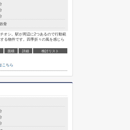
分
分
分
鉄骨
チオシ。駅が周辺に2つあるので行動範
地する物件です。四季折々の風を感じら
面積
詳細
検討リスト
はこちら
分
分
分