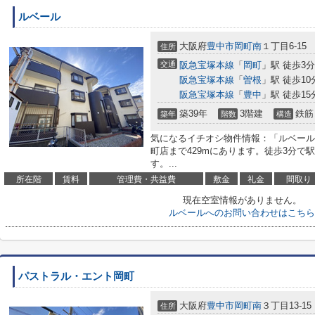
ルベール
大阪府
豊中市
岡町南
１丁目6-15
住所
交通
阪急宝塚本線
「
岡町
」駅 徒歩3分
阪急宝塚本線
「
曽根
」駅 徒歩10
阪急宝塚本線
「
豊中
」駅 徒歩15
築39年
3階建
鉄筋
築年
階数
構造
気になるイチオシ物件情報：「ルベール
町店まで429mにあります。徒歩3分で
す。...
所在階
賃料
管理費・共益費
敷金
礼金
間取り
現在空室情報がありません。
ルベールへのお問い合わせはこちら
パストラル・エント岡町
大阪府
豊中市
岡町南
３丁目13-15
住所