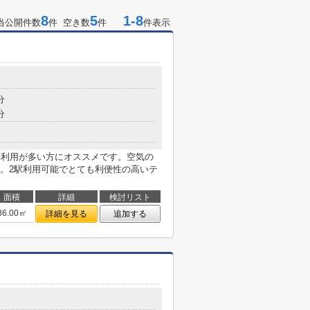
8
5
1-8
当公開件数
件 空き数
件
件表示
分
分
車利用が多い方にオススメです。空気の
。2駅利用可能でとても利便性の高いテ
面積
詳細
検討リスト
36.00㎡
詳細を見る
追加する