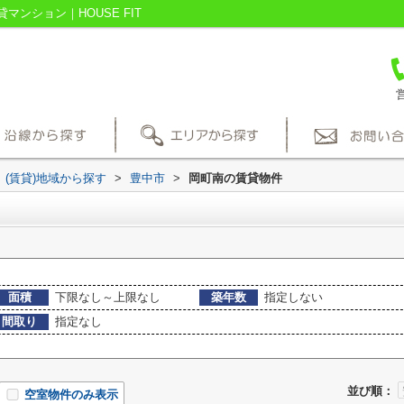
ンション｜HOUSE FIT
営
(賃貸)地域から探す
>
豊中市
>
岡町南の賃貸物件
面積
下限なし～上限なし
築年数
指定しない
間取り
指定なし
並び順：
空室物件のみ表示