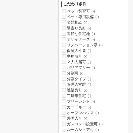
こだわり条件
ペット飼育可
(-)
ペット専用設備
(-)
楽器相談
(-)
陽当り良好
(-)
閑静な住宅地
(-)
デザイナーズ
(-)
リノベーション済
(-)
保証人不要
(-)
事務所可
(-)
２人入居可
(-)
バリアフリー
(-)
分割可
(-)
分譲タイプ
(-)
管理人常駐
(-)
眺望良好
(-)
二世帯住宅
(-)
フリーレント
(-)
カードキー
(-)
オープンハウス
(-)
外国人可
(-)
ガスコンロ設置可
(-)
ルームシェア可
(-)