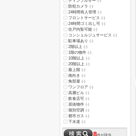
ディンプルキー
(-)
防犯カメラ
(-)
24時間有人管理
(-)
フロントサービス
(-)
24時間ゴミ出し可
(-)
住戸内覧可能
(-)
コンシェルジュサービス
(-)
駐車場あり
(-)
2階以上
(-)
1階の物件
(-)
10階以上
(-)
20階以上
(-)
最上階
(-)
南向き
(-)
角部屋
(-)
ワンフロア
(-)
高層ビル
(-)
飲食店可
(-)
居抜物件
(-)
個別空調
(-)
都市ガス
(-)
下水道
(-)
8
件が該当