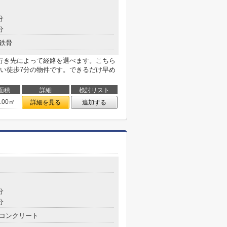
分
分
鉄骨
行き先によって経路を選べます。こちら
い徒歩7分の物件です。できるだけ早め
面積
詳細
検討リスト
1.00㎡
詳細を見る
追加する
分
分
コンクリート