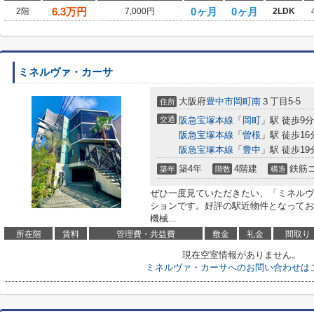
6.3
万円
0ヶ月
0ヶ月
2階
7,000円
2LDK
ミネルヴァ・カーサ
大阪府
豊中市
岡町南
３丁目5-5
住所
交通
阪急宝塚本線
「
岡町
」駅 徒歩9分
阪急宝塚本線
「
曽根
」駅 徒歩16
阪急宝塚本線
「
豊中
」駅 徒歩19
築4年
4階建
鉄筋
築年
階数
構造
ぜひ一度見ていただきたい、「ミネルヴ
ションです。好評の駅近物件となってお
機械...
所在階
賃料
管理費・共益費
敷金
礼金
間取り
現在空室情報がありません。
ミネルヴァ・カーサへのお問い合わせは