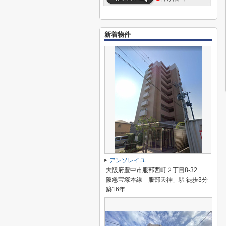
新着物件
アンソレイユ
大阪府豊中市服部西町２丁目8-32
阪急宝塚本線「服部天神」駅 徒歩3分
築16年