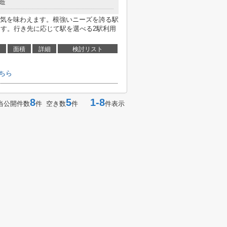
造
気を味わえます。根強いニーズを誇る駅
ます。行き先に応じて駅を選べる2駅利用
面積
詳細
検討リスト
ちら
8
5
1-8
当公開件数
件 空き数
件
件表示