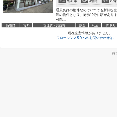
築31年
3階建
鉄骨
築年
階数
構造
通風良好の物件なのでいつでも新鮮な空
近の物件となり、徒歩10分に駅があり
可能...
所在階
賃料
管理費・共益費
敷金
礼金
間取り
現在空室情報がありません。
フローレンスS.Yへのお問い合わせはこ
該