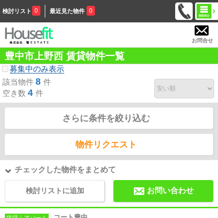
0
0
検討リスト
最近見た物件
お問合せ
豊中市上野西 賃貸物件一覧
募集中のみ表示
8
該当物件
件
4
空き数
件
さらに条件を絞り込む
物件リクエスト
チェックした物件をまとめて
検討リストに追加
お問い合わせ
コート豊中
賃貸｜アパート