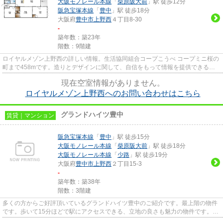
大阪モノレール本線
「
柴原阪大前
」駅 徒歩12分
阪急宝塚本線
「
豊中
」駅 徒歩18分
大阪府
豊中市
上野西
４丁目8-30
-
築年数：築23年
階数：9階建
ロイヤルメゾン上野西の詳しい情報。生活協同組合コープこうべ コープミニ桜の
町まで458mです。造りとデザインに関して、自信をもって情報を提供できるマ
ンションです。徒歩10分に駅の...
現在空室情報がありません。
ロイヤルメゾン上野西へのお問い合わせはこちら
グランドハイツ豊中
賃貸｜マンション
阪急宝塚本線
「
豊中
」駅 徒歩15分
大阪モノレール本線
「
柴原阪大前
」駅 徒歩18分
大阪モノレール本線
「
少路
」駅 徒歩19分
大阪府
豊中市
上野西
２丁目15-3
-
築年数：築38年
階数：3階建
多くの方からご好評頂いているグランドハイツ豊中のご紹介です。最上階の物件
です。歩いて15分ほどで駅にアクセスできる、立地の良さも魅力の物件です。目
立つ外観と洗練された設計の...