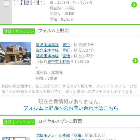
敷：15万円｜礼：45万円
所在階：1-2階
間取り：3LDK
面積：81.96㎡
フォルム上野西
賃貸｜マンション
阪急宝塚本線
「
豊中
」駅 徒歩15分
阪急宝塚本線
「
岡町
」駅 徒歩27分
阪急宝塚本線
「
蛍池
」駅 徒歩33分
大阪府
豊中市
上野西
４丁目3-15
-
築年数：築35年
階数：3階建
好評の駅近物件で、徒歩15分でのアクセスが可能です。メンテナンスフリーにな
ることが外観タイル張りの魅力です。様々な場所へのアクセスがしやすくなる2
駅利用可能な物件です。風通し...
現在空室情報がありません。
フォルム上野西へのお問い合わせはこちら
ロイヤルメゾン上野西
賃貸｜マンション
大阪モノレール本線
「
少路
」駅 徒歩10分