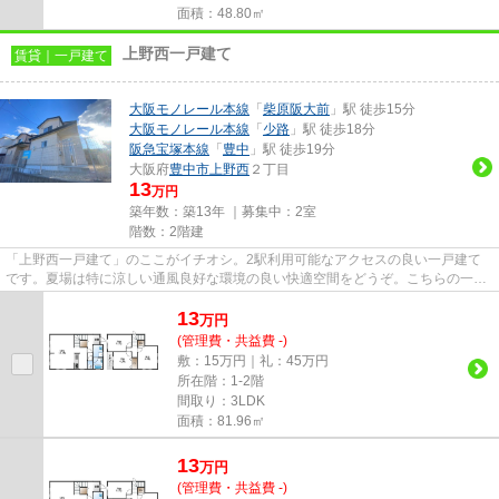
面積：48.80㎡
上野西一戸建て
賃貸｜一戸建て
大阪モノレール本線
「
柴原阪大前
」駅 徒歩15分
大阪モノレール本線
「
少路
」駅 徒歩18分
阪急宝塚本線
「
豊中
」駅 徒歩19分
大阪府
豊中市
上野西
２丁目
13
万円
築年数：築13年 ｜募集中：
2室
階数：2階建
「上野西一戸建て」のここがイチオシ。2駅利用可能なアクセスの良い一戸建て
です。夏場は特に涼しい通風良好な環境の良い快適空間をどうぞ。こちらの一戸
建てから出て5mに駐車場があり...
13
万
円
(管理費・共益費 -)
敷：15万円｜礼：45万円
所在階：1-2階
間取り：3LDK
面積：81.96㎡
13
万
円
(管理費・共益費 -)