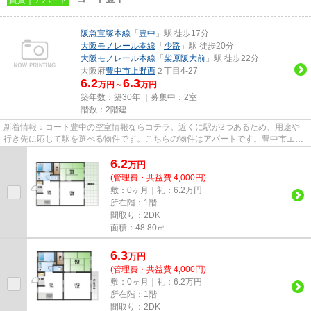
阪急宝塚本線
「
豊中
」駅 徒歩17分
大阪モノレール本線
「
少路
」駅 徒歩20分
大阪モノレール本線
「
柴原阪大前
」駅 徒歩22分
大阪府
豊中市
上野西
２丁目4-27
6.2
6.3
万円～
万円
築年数：築30年 ｜募集中：
2室
階数：2階建
新着情報：コート豊中の空室情報ならコチラ。近くに駅が2つあるため、用途や
行き先に応じて駅を選べる物件です。こちらの物件はアパートです。豊中市エリ
アにある賃貸情報のことなら、...
6.2
万
円
(管理費・共益費 4,000円)
敷：0ヶ月｜礼：6.2万円
所在階：1階
間取り：2DK
面積：48.80㎡
6.3
万
円
(管理費・共益費 4,000円)
敷：0ヶ月｜礼：6.2万円
所在階：1階
間取り：2DK