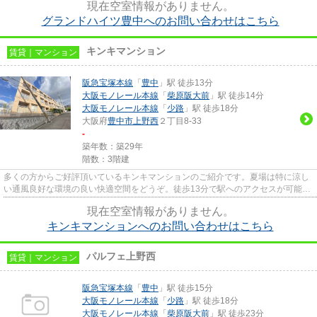
現在空室情報がありません。
グランドハイツ豊中へのお問い合わせはこちら
キンキマンション
賃貸｜マンション
阪急宝塚本線
「
豊中
」駅 徒歩13分
大阪モノレール本線
「
柴原阪大前
」駅 徒歩14分
大阪モノレール本線
「
少路
」駅 徒歩18分
大阪府
豊中市
上野西
２丁目8-33
-
築年数：築29年
階数：3階建
多くの方からご好評頂いているキンキマンションのご紹介です。夏場は特に涼し
い通風良好な環境の良い快適空間をどうぞ。徒歩13分で駅へのアクセスが可能な
物件です。2駅利用可能な物件...
現在空室情報がありません。
キンキマンションへのお問い合わせはこちら
パルフェ上野西
賃貸｜マンション
阪急宝塚本線
「
豊中
」駅 徒歩15分
大阪モノレール本線
「
少路
」駅 徒歩18分
大阪モノレール本線
「
柴原阪大前
」駅 徒歩23分