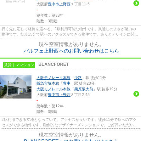
大阪府
豊中市
上野西
１丁目11-5
-
築年数：築38年
階数：3階建
行く先に応じて経路を選べる、2駅利用可能な物件です。風通しのよさが魅力の
物件です。徒歩15分で駅へのアクセスができる物件です。造りとデザインに関し
て、自信をもって情報を提供で...
現在空室情報がありません。
パルフェ上野西へのお問い合わせはこちら
BLANCFORET
賃貸｜マンション
大阪モノレール本線
「
少路
」駅 徒歩11分
阪急宝塚本線
「
豊中
」駅 徒歩23分
大阪モノレール本線
「
柴原阪大前
」駅 徒歩19分
大阪府
豊中市
上野西
３丁目2-45
-
築年数：築12年
階数：3階建
2駅利用できる立地となっていて、アクセスが良いです。徒歩11分で駅へのアク
セスができる物件です。独創的なデザイナーズマンションで、ご好評いただいて
います。眺望良好なエリアの物...
現在空室情報がありません。