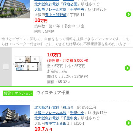
北大阪急行電鉄
「
緑地公園
」駅 徒歩30分
大阪モノレール本線
「
千里中央
」駅 徒歩36分
大阪府
豊中市
熊野町
２丁目8-11
10
万円
築年数：築13年 ｜募集中：
1室
階数：5階建
造りとデザインに関して、自信をもって情報を提供できるマンションです。こち
らはエレベーター付き物件です。できるだけ早めに不動産情報を集めたい方は当
社スタッフまでご連絡くださ...
10
万
円
(管理費・共益費 8,000円)
敷：5万円｜礼：25万円
所在階：2階
間取り：2LDK＋1S(納戸)
面積：65.32㎡
ウィステリア千里
賃貸｜マンション
北大阪急行電鉄
「
桃山台
」駅 徒歩11分
大阪モノレール本線
「
千里中央
」駅 徒歩17分
北大阪急行電鉄
「
千里中央
」駅 徒歩19分
大阪府
豊中市
上新田
１丁目10-1
10.7
万円