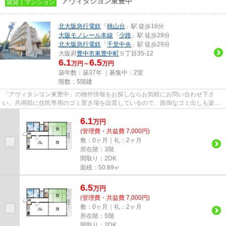
アヴィタシヨン東豊中
賃貸｜マンション
北大阪急行電鉄
「
桃山台
」駅 徒歩16分
大阪モノレール本線
「
少路
」駅 徒歩29分
北大阪急行電鉄
「
千里中央
」駅 徒歩29分
大阪府
豊中市
東豊中町
５丁目35-12
6.1
6.5
万円～
万円
築年数：築37年 ｜募集中：
2室
階数：5階建
「アヴィタシヨン東豊中」の物件情報をお探しならお気軽にお問い合わせ下さ
い。共用部に住民専用のゴミ置き場を設置しているので、面倒なゴミ出しも楽に
なります。周辺に2駅ありの電車...
6.1
万
円
(管理費・共益費 7,000円)
敷：0ヶ月｜礼：2ヶ月
所在階：3階
間取り：2DK
面積：50.89㎡
6.5
万
円
(管理費・共益費 7,000円)
敷：0ヶ月｜礼：2ヶ月
所在階：5階
間取り：2DK