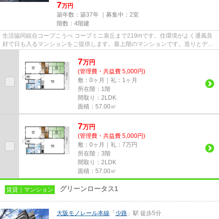
7
万円
築年数：築37年 ｜募集中：
2室
階数：4階建
生活協同組合コープこうべ コープミニ泉丘まで219mです。住環境がよく通風良
好で日も入るマンションをご提供します。最上階のマンションです。造りとデザ
インに関して、自信をもって情...
7
万
円
(管理費・共益費 5,000円)
敷：0ヶ月｜礼：1ヶ月
所在階：1階
間取り：2LDK
面積：57.00㎡
7
万
円
(管理費・共益費 5,000円)
敷：0ヶ月｜礼：7万円
所在階：3階
間取り：2LDK
面積：57.00㎡
グリーンロータス1
賃貸｜マンション
大阪モノレール本線
「
少路
」駅 徒歩5分