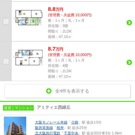
8.8
万
円
(管理費・共益費 10,000円)
敷：1ヶ月｜礼：1ヶ月
所在階：3階
間取り：2LDK
面積：47.10㎡
8.7
万
円
(管理費・共益費 10,000円)
敷：1ヶ月｜礼：1ヶ月
所在階：4階
間取り：2LDK
面積：47.10㎡
全4件を表示する
アミティエ西緑丘
賃貸｜マンション
大阪モノレール本線
「
少路
」駅 徒歩13分
阪急箕面線
「
桜井
」駅 徒歩25分
北大阪急行電鉄
「
千里中央
」駅 徒歩30分車3分 1.0km