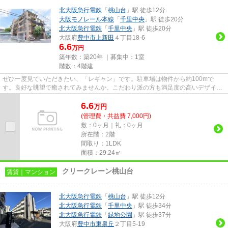
北大阪急行電鉄
「
桃山台
」駅 徒歩12分
大阪モノレール本線
「
千里中央
」駅 徒歩20分
北大阪急行電鉄
「
千里中央
」駅 徒歩20分
大阪府
豊中市
上新田
４丁目18-6
6.6
万円
築年数：築20年 ｜募集中：
1室
階数：4階建
ぜひ一度見ていただきたい、「レギャン」です。駐車場は物件から約100mで
す。良好な眺望で癒されてみませんか。こだわり派の方も満足度の高いデザイナ
ーズマンションです。できるだけ...
6.6
万
円
(管理費・共益費 7,000円)
敷：0ヶ月｜礼：0ヶ月
所在階：2階
間取り：1LDK
面積：29.24㎡
クリークレーン桃山台
賃貸｜マンション
北大阪急行電鉄
「
桃山台
」駅 徒歩12分
北大阪急行電鉄
「
千里中央
」駅 徒歩34分
北大阪急行電鉄
「
緑地公園
」駅 徒歩37分
大阪府
豊中市
東泉丘
２丁目5-19