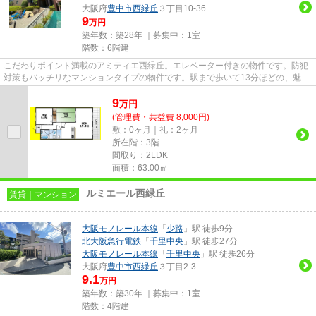
大阪府
豊中市
西緑丘
３丁目10-36
9
万円
築年数：築28年 ｜募集中：
1室
階数：6階建
こだわりポイント満載のアミティエ西緑丘。エレベーター付きの物件です。防犯
対策もバッチリなマンションタイプの物件です。駅まで歩いて13分ほどの、魅力
的な立地の物件です。豊中市...
9
万
円
(管理費・共益費 8,000円)
敷：0ヶ月｜礼：2ヶ月
所在階：3階
間取り：2LDK
面積：63.00㎡
ルミエール西緑丘
賃貸｜マンション
大阪モノレール本線
「
少路
」駅 徒歩9分
北大阪急行電鉄
「
千里中央
」駅 徒歩27分
大阪モノレール本線
「
千里中央
」駅 徒歩26分
大阪府
豊中市
西緑丘
３丁目2-3
9.1
万円
築年数：築30年 ｜募集中：
1室
階数：4階建