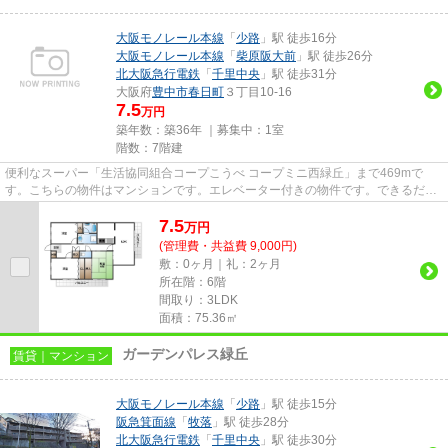
大阪モノレール本線
「
少路
」駅 徒歩16分
大阪モノレール本線
「
柴原阪大前
」駅 徒歩26分
北大阪急行電鉄
「
千里中央
」駅 徒歩31分
大阪府
豊中市
春日町
３丁目10-16
7.5
万円
築年数：築36年 ｜募集中：
1室
階数：7階建
便利なスーパー「生活協同組合コープこうべ コープミニ西緑丘」まで469mで
す。こちらの物件はマンションです。エレベーター付きの物件です。できるだけ
早めに不動産情報を集めたい方は...
7.5
万
円
(管理費・共益費 9,000円)
敷：0ヶ月｜礼：2ヶ月
所在階：6階
間取り：3LDK
面積：75.36㎡
ガーデンパレス緑丘
賃貸｜マンション
大阪モノレール本線
「
少路
」駅 徒歩15分
阪急箕面線
「
牧落
」駅 徒歩28分
北大阪急行電鉄
「
千里中央
」駅 徒歩30分