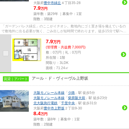
大阪府
豊中市
緑丘
４丁目35-28
7.9
万円
築年数：築29年 ｜募集中：
1室
階数：3階建
「ガーデンパレス緑丘」のここがイチオシ。敷地内にゴミ置き場を備えているの
で敷地外に出る必要が無く、ごみ出しが短時間で終わります。徒歩15分で駅への
アクセスができる物件です。...
7.9
万
円
(管理費・共益費 7,000円)
敷：0万円｜礼：0万円
所在階：1階
間取り：3LDK
面積：71.24㎡
アール・ド・ヴィーヴル上野坂
賃貸｜アパート
大阪モノレール本線
「
少路
」駅 徒歩5分
大阪モノレール本線
「
柴原阪大前
」駅 徒歩23分
北大阪急行電鉄
「
千里中央
」駅 徒歩31分
大阪府
豊中市
上野坂
２丁目9-30
8.4
万円
築年数：築8年 ｜募集中：
1室
階数：2階建