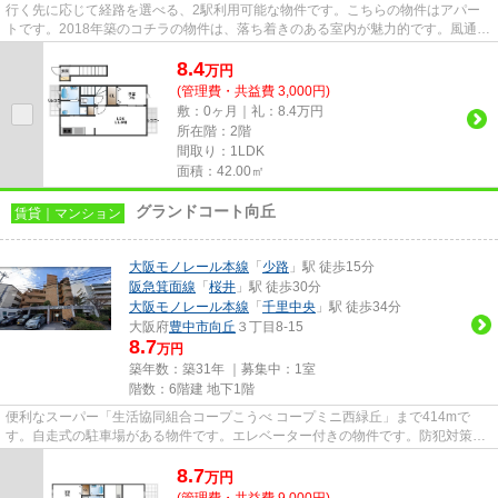
行く先に応じて経路を選べる、2駅利用可能な物件です。こちらの物件はアパー
トです。2018年築のコチラの物件は、落ち着きのある室内が魅力的です。風通し
が良く、熱がこもりにくいので...
8.4
万
円
(管理費・共益費 3,000円)
敷：0ヶ月｜礼：8.4万円
所在階：2階
間取り：1LDK
面積：42.00㎡
グランドコート向丘
賃貸｜マンション
大阪モノレール本線
「
少路
」駅 徒歩15分
阪急箕面線
「
桜井
」駅 徒歩30分
大阪モノレール本線
「
千里中央
」駅 徒歩34分
大阪府
豊中市
向丘
３丁目8-15
8.7
万円
築年数：築31年 ｜募集中：
1室
階数：6階建 地下1階
便利なスーパー「生活協同組合コープこうべ コープミニ西緑丘」まで414mで
す。自走式の駐車場がある物件です。エレベーター付きの物件です。防犯対策も
バッチリなマンションタイプの物...
8.7
万
円
(管理費・共益費 9,000円)