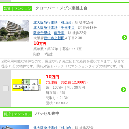
クローバー・メゾン東桃山台
賃貸｜マンション
北大阪急行電鉄
「
桃山台
」駅 徒歩15分
北大阪急行電鉄
「
千里中央
」駅 徒歩18分
阪急千里線
「
南千里
」駅 徒歩22分
大阪府
豊中市
上新田
４丁目2-38
10
万円
築年数：築37年 ｜募集中：
1室
階数：8階建
2駅利用可能な物件なので、用途や行き先に応じて経路を選択できます。駅まで
徒歩15分の物件です。防犯対策もバッチリなマンションタイプの物件です。病気
予防にもなる、通気性の良い快...
10
万
円
(管理費・共益費 12,000円)
敷：10万円｜礼：30万円
所在階：4階
間取り：2LDK
面積：63.83㎡
パッセル豊中
賃貸｜マンション
北大阪急行電鉄
「
桃山台
」駅 徒歩22分