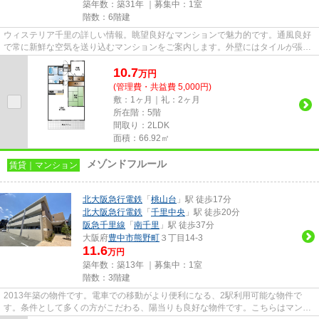
築年数：築31年 ｜募集中：
1室
階数：6階建
ウィステリア千里の詳しい情報。眺望良好なマンションで魅力的です。通風良好
で常に新鮮な空気を送り込むマンションをご案内します。外壁にはタイルが張ら
れてあり、印象的な外観とな...
10.7
万
円
(管理費・共益費 5,000円)
敷：1ヶ月｜礼：2ヶ月
所在階：5階
間取り：2LDK
面積：66.92㎡
メゾンドフルール
賃貸｜マンション
北大阪急行電鉄
「
桃山台
」駅 徒歩17分
北大阪急行電鉄
「
千里中央
」駅 徒歩20分
阪急千里線
「
南千里
」駅 徒歩37分
大阪府
豊中市
熊野町
３丁目14-3
11.6
万円
築年数：築13年 ｜募集中：
1室
階数：3階建
2013年築の物件です。電車での移動がより便利になる、2駅利用可能な物件で
す。条件として多くの方がこだわる、陽当りも良好な物件です。こちらはマンシ