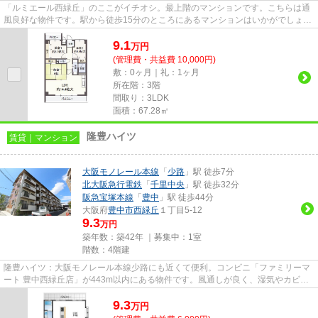
「ルミエール西緑丘」のここがイチオシ。最上階のマンションです。こちらは通
風良好な物件です。駅から徒歩15分のところにあるマンションはいかがでしょう
か。豊中市エリアにある賃貸...
9.1
万
円
(管理費・共益費 10,000円)
敷：0ヶ月｜礼：1ヶ月
所在階：3階
間取り：3LDK
面積：67.28㎡
隆豊ハイツ
賃貸｜マンション
大阪モノレール本線
「
少路
」駅 徒歩7分
北大阪急行電鉄
「
千里中央
」駅 徒歩32分
阪急宝塚本線
「
豊中
」駅 徒歩44分
大阪府
豊中市
西緑丘
１丁目5-12
9.3
万円
築年数：築42年 ｜募集中：
1室
階数：4階建
隆豊ハイツ：大阪モノレール本線少路にも近くて便利。コンビニ「ファミリーマ
ート 豊中西緑丘店」が443m以内にある物件です。風通しが良く、湿気やカビの
心配が少ない物件です。通勤や...
9.3
万
円