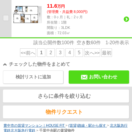
ョンタイプになります。豊中市エ...
11.6
万
円
(管理費・共益費 8,000円)
敷：0ヶ月｜礼：2ヶ月
所在階：1階
間取り：3LDK
面積：72.03㎡
該当公開件数
100
件 空き数
60
件
1-20
件表示
1
2
3
4
5
<<前へ
次へ>>
最初
チェックした物件をまとめて
検討リストに追加
お問い合わせ
さらに条件を絞り込む
物件リクエスト
豊中市の賃貸マンション｜HOUSE FIT
>
(賃貸)路線・駅から探す
>
北大阪急行
電鉄北大阪急行電鉄
>
千里中央駅の賃貸物件