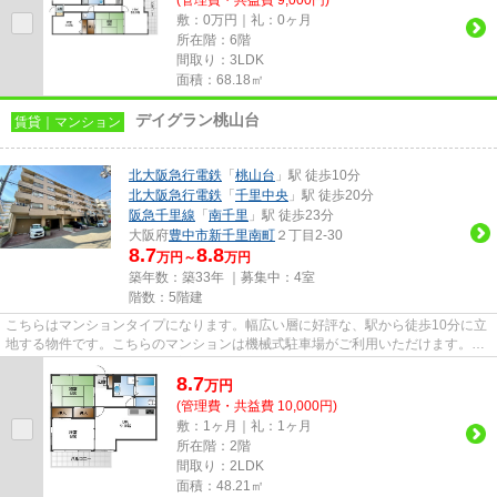
敷：0万円｜礼：0ヶ月
所在階：6階
間取り：3LDK
面積：68.18㎡
デイグラン桃山台
賃貸｜マンション
北大阪急行電鉄
「
桃山台
」駅 徒歩10分
北大阪急行電鉄
「
千里中央
」駅 徒歩20分
阪急千里線
「
南千里
」駅 徒歩23分
大阪府
豊中市
新千里南町
２丁目2-30
8.7
8.8
万円～
万円
築年数：築33年 ｜募集中：
4室
階数：5階建
こちらはマンションタイプになります。幅広い層に好評な、駅から徒歩10分に立
地する物件です。こちらのマンションは機械式駐車場がご利用いただけます。付
近に駅が2駅あり、行き先に応...
8.7
万
円
(管理費・共益費 10,000円)
敷：1ヶ月｜礼：1ヶ月
所在階：2階
間取り：2LDK
面積：48.21㎡