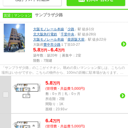
サンプラザ少路
賃貸｜マンション
大阪モノレール本線
「
少路
」駅 徒歩1分
北大阪急行電鉄
「
千里中央
」駅 徒歩28分
大阪モノレール本線
「
柴原阪大前
」駅 徒歩22分
大阪府
豊中市
少路
１丁目10-27
5.8
6.4
万円～
万円
築年数：築20年 ｜募集中：
2室
階数：7階建
「サンプラザ少路」のここがイチオシ。眺めの良いマンション探しは、こちらの
場所はいかがですか。こちらの物件から、100mの距離に駐車場があります。快
適さを求めるなら、ゴミ捨てが...
5.8
万
円
(管理費・共益費 5,000円)
敷：0ヶ月｜礼：0ヶ月
所在階：2階
間取り：1K
面積：23.93㎡
6.4
万
円
(管理費・共益費 5,000円)