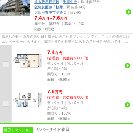
北大阪急行電鉄
「
千里中央
」駅 徒歩26分
阪急箕面線
「
桜井
」駅 徒歩34分
大阪府
豊中市
少路
２丁目3-65
7.4
7.6
万円～
万円
築年数：築37年 ｜募集中：
2室
階数：6階建
風通しが良く真夏の暑い日も快適に過ごせるマンションです。こちらの物件には
エレベーターがあります。2駅利用できる場所にあるので利便性が高いです。徒
歩5分で駅にアクセスできる物...
7.4
万
円
(管理費・共益費 9,000円)
敷：0ヶ月｜礼：0ヶ月
所在階：2階
間取り：1LDK
面積：49.90㎡
7.6
万
円
(管理費・共益費 9,000円)
敷：0ヶ月｜礼：0ヶ月
所在階：4階
間取り：1LDK
面積：49.90㎡
リバーサイド春日
賃貸｜マンション