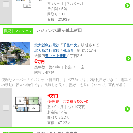
敷：0ヶ月｜礼：0ヶ月
所在階：5階
間取り：1K
面積：23.93㎡
レジデンス鷹ヶ巣上新田
賃貸｜マンション
北大阪急行電鉄
「
千里中央
」駅 徒歩13分
北大阪急行電鉄
「
桃山台
」駅 徒歩17分
大阪府
豊中市
上新田
２丁目2-6
6
万円
築年数：築37年 ｜募集中：
1室
階数：4階建
便利なスーパー「イズミヤ 上新田店」まで272mです。2駅利用ができて、電車で
の移動に役立つ物件です。風通しが良く、熱がこもりにくいので、室内が暑くな
りにくいです。こちらの物件...
6
万
円
(管理費・共益費 5,000円)
敷：0ヶ月｜礼：10万円
所在階：4階
間取り：2DK
面積：47.23㎡