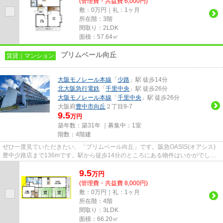
(管理費・共益費 6,000円)
敷：0万円｜礼：1ヶ月
所在階：3階
間取り：2LDK
面積：57.64㎡
プリムベール向丘
賃貸｜マンション
大阪モノレール本線
「
少路
」駅 徒歩14分
北大阪急行電鉄
「
千里中央
」駅 徒歩26分
大阪モノレール本線
「
千里中央
」駅 徒歩26分
大阪府
豊中市
向丘
２丁目9-7
9.5
万円
築年数：築31年 ｜募集中：
1室
階数：4階建
ぜひ一度見ていただきたい、「プリムベール向丘」です。阪急OASIS(オアシス)
豊中少路店まで136mです。駅から徒歩14分のところにある物件はいかがでしょ
うか。最上階の物件です。当社...
9.5
万
円
(管理費・共益費 8,000円)
敷：0万円｜礼：1ヶ月
所在階：4階
間取り：3LDK
面積：66.20㎡