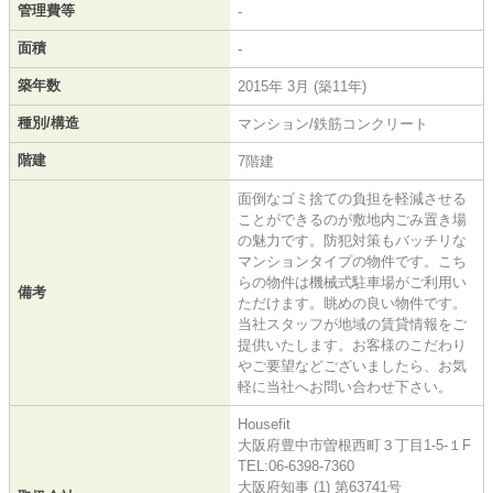
管理費等
-
面積
-
築年数
2015年 3月 (築11年)
種別/構造
マンション/鉄筋コンクリート
階建
7階建
面倒なゴミ捨ての負担を軽減させる
ことができるのが敷地内ごみ置き場
の魅力です。防犯対策もバッチリな
マンションタイプの物件です。こち
らの物件は機械式駐車場がご利用い
備考
ただけます。眺めの良い物件です。
当社スタッフが地域の賃貸情報をご
提供いたします。お客様のこだわり
やご要望などございましたら、お気
軽に当社へお問い合わせ下さい。
Housefit
大阪府豊中市曽根西町３丁目1-5-１F
TEL:06-6398-7360
大阪府知事 (1) 第63741号