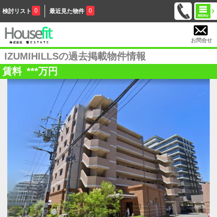
0
0
検討リスト
最近見た物件
お問合せ
IZUMIHILLSの過去掲載物件情報
賃料
***
万円