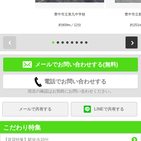
豊中市立第九中学校
豊中市立
約909m／12分
約251
前
メールでお問い合わせする(無料)
電話でお問い合わせする
現況の確認はお気軽にお問い合わせください。
メールで共有する
LINEで共有する
こだわり特集
【賃貸特集】駅徒歩10分