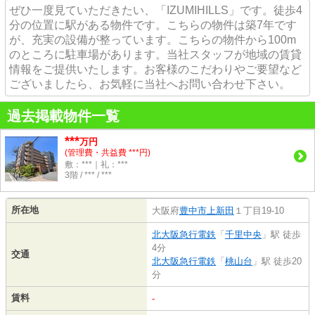
ぜひ一度見ていただきたい、「IZUMIHILLS」です。徒歩4
分の位置に駅がある物件です。こちらの物件は築7年です
が、充実の設備が整っています。こちらの物件から100m
のところに駐車場があります。当社スタッフが地域の賃貸
情報をご提供いたします。お客様のこだわりやご要望など
ございましたら、お気軽に当社へお問い合わせ下さい。
過去掲載物件一覧
***
万円
(管理費・共益費 ***円)
敷：***｜礼：***
3階 / *** / ***
所在地
大阪府
豊中市
上新田
１丁目19-10
北大阪急行電鉄
「
千里中央
」駅 徒歩
4分
交通
北大阪急行電鉄
「
桃山台
」駅 徒歩20
分
賃料
-