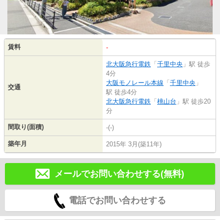
賃料
-
北大阪急行電鉄
「
千里中央
」駅 徒歩
4分
大阪モノレール本線
「
千里中央
」
交通
駅 徒歩4分
北大阪急行電鉄
「
桃山台
」駅 徒歩20
分
間取り(面積)
-(-)
築年月
2015年 3月(築11年)
メールでお問い合わせする(無料)
電話でお問い合わせする