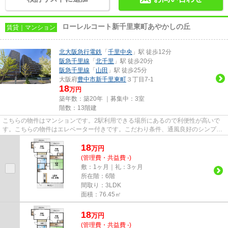
ローレルコート新千里東町あやかしの丘
賃貸｜マンション
北大阪急行電鉄
「
千里中央
」駅 徒歩12分
阪急千里線
「
北千里
」駅 徒歩20分
阪急千里線
「
山田
」駅 徒歩25分
大阪府
豊中市
新千里東町
３丁目7-1
18
万円
築年数：築20年 ｜募集中：
3室
階数：13階建
こちらの物件はマンションです。2駅利用できる場所にあるので利便性が高いで
す。こちらの物件はエレベーター付きです。こだわり条件、通風良好のシンプル
な作りのマンションです。気分...
18
万
円
(管理費・共益費 -)
敷：1ヶ月｜礼：3ヶ月
所在階：6階
間取り：3LDK
面積：76.45㎡
18
万
円
(管理費・共益費 -)