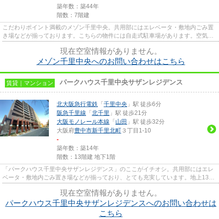
築年数：築44年
階数：7階建
こだわりポイント満載のメゾン千里中央。共用部にはエレベータ・敷地内ごみ置
き場などが揃っております。こちらの物件には自走式駐車場があります。空気の
入れ替えも簡単におこなえる...
現在空室情報がありません。
メゾン千里中央へのお問い合わせはこちら
パークハウス千里中央サザンレジデンス
賃貸｜マンション
北大阪急行電鉄
「
千里中央
」駅 徒歩6分
阪急千里線
「
北千里
」駅 徒歩21分
大阪モノレール本線
「
山田
」駅 徒歩32分
大阪府
豊中市
新千里北町
３丁目1-10
-
築年数：築14年
階数：13階建 地下1階
「パークハウス千里中央サザンレジデンス」のここがイチオシ。共用部にはエレ
ベータ・敷地内ごみ置き場などが揃っており、とても充実しています。地上13階
建ての物件。造りとデザイン...
現在空室情報がありません。
パークハウス千里中央サザンレジデンスへのお問い合わせは
こちら