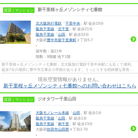
新千里桜ヶ丘メゾンシティ七番館
賃貸｜マンション
北大阪急行電鉄
「
千里中央
」駅 徒歩10分
阪急千里線
「
北千里
」駅 徒歩21分
阪急千里線
「
山田
」駅 徒歩32分
大阪府
豊中市
新千里東町
２丁目5-7
-
築年数：築21年
階数：9階建 地下1階
新千里桜ヶ丘メゾンシティ七番館：北大阪急行電鉄千里中央駅にも近くて便利。
徒歩7分の場所に豊中市立東丘小学校があります。うっとりする程綺麗な景色を
眺められる、誰もが憧れるマン...
現在空室情報がありません。
新千里桜ヶ丘メゾンシティ七番館へのお問い合わせはこちら
ジオタワー千里山田
賃貸｜マンション
大阪モノレール本線
「
山田
」駅 徒歩1分
阪急千里線
「
山田
」駅 徒歩1分
阪急千里線
「
南千里
」駅 徒歩23分
大阪府
吹田市
山田西
４丁目2-70
-