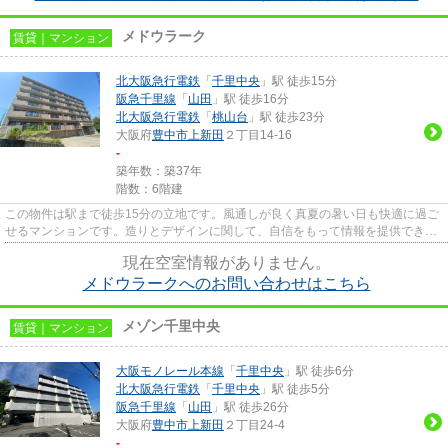
メドウラーク
賃貸｜マンション
北大阪急行電鉄
「
千里中央
」駅 徒歩15分
阪急千里線
「
山田
」駅 徒歩16分
北大阪急行電鉄
「
桃山台
」駅 徒歩23分
大阪府
豊中市
上新田
２丁目14-16
-
築年数：築37年
階数：6階建
この物件は駅まで徒歩15分の立地です。風通しが良く真夏の暑い日も快適に過ご
せるマンションです。造りとデザインに関して、自信をもって情報を提供できる
マンションです。利用可能な...
現在空室情報がありません。
メドウラークへのお問い合わせはこちら
メゾン千里中央
賃貸｜マンション
大阪モノレール本線
「
千里中央
」駅 徒歩6分
北大阪急行電鉄
「
千里中央
」駅 徒歩5分
阪急千里線
「
山田
」駅 徒歩26分
大阪府
豊中市
上新田
２丁目24-4
-