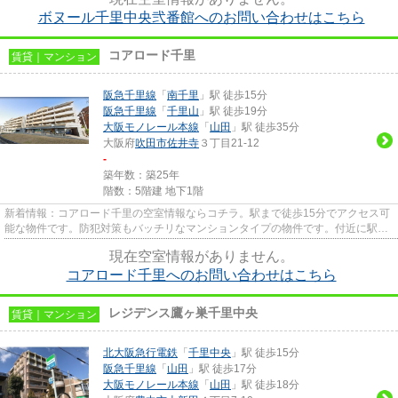
ボヌール千里中央弐番館へのお問い合わせはこちら
コアロード千里
賃貸｜マンション
阪急千里線
「
南千里
」駅 徒歩15分
阪急千里線
「
千里山
」駅 徒歩19分
大阪モノレール本線
「
山田
」駅 徒歩35分
大阪府
吹田市
佐井寺
３丁目21-12
-
築年数：築25年
階数：5階建 地下1階
新着情報：コアロード千里の空室情報ならコチラ。駅まで徒歩15分でアクセス可
能な物件です。防犯対策もバッチリなマンションタイプの物件です。付近に駅が
2駅あり、行き先に応じて使い...
現在空室情報がありません。
コアロード千里へのお問い合わせはこちら
レジデンス鷹ヶ巣千里中央
賃貸｜マンション
北大阪急行電鉄
「
千里中央
」駅 徒歩15分
阪急千里線
「
山田
」駅 徒歩17分
大阪モノレール本線
「
山田
」駅 徒歩18分