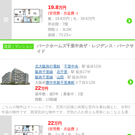
良いマンションです。吹田市エ...
19.8
万
円
(管理費・共益費 -)
敷：19.8万円｜礼：39.6万円
所在階：7階
間取り：3LDK
面積：73.23㎡
パークホームズ千里中央ザ・レジデンス・パークサ
賃貸｜マンション
イド
北大阪急行電鉄
「
千里中央
」駅 徒歩12分
阪急千里線
「
北千里
」駅 徒歩17分
阪急千里線
「
山田
」駅 徒歩29分
大阪府
豊中市
新千里東町
３丁目3-120
22
万円
築年数：築5年 ｜募集中：
2室
階数：13階建
こちらの物件はマンションです。充実の設備と綺麗な室内を兼ね備えた、令和3
年築の物件です。眺望良好な物件です。空気の入れ替えも簡単におこなえる通風
良好の物件です。豊中市エリア...
22
万
円
(管理費・共益費 -)
敷：2ヶ月｜礼：3ヶ月