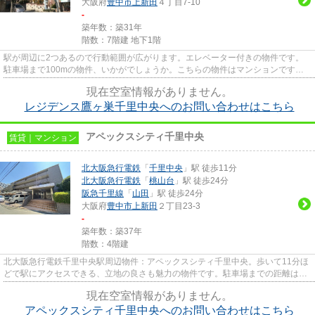
大阪府
豊中市
上新田
４丁目7-10
-
築年数：築31年
階数：7階建 地下1階
駅が周辺に2つあるので行動範囲が広がります。エレベーター付きの物件です。
駐車場まで100mの物件、いかがでしょうか。こちらの物件はマンションです。
豊中市エリアにある賃貸情報のこ...
現在空室情報がありません。
レジデンス鷹ヶ巣千里中央へのお問い合わせはこちら
アペックスシティ千里中央
賃貸｜マンション
北大阪急行電鉄
「
千里中央
」駅 徒歩11分
北大阪急行電鉄
「
桃山台
」駅 徒歩24分
阪急千里線
「
山田
」駅 徒歩24分
大阪府
豊中市
上新田
２丁目23-3
-
築年数：築37年
階数：4階建
北大阪急行電鉄千里中央駅周辺物件：アペックスシティ千里中央。歩いて11分ほ
どで駅にアクセスできる、立地の良さも魅力の物件です。駐車場までの距離は
100mです。こちらの物件は2駅が...
現在空室情報がありません。
アペックスシティ千里中央へのお問い合わせはこちら