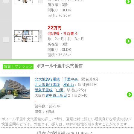
所在階：3階
間取り：3LDK
面積：76.86㎡
22
万
円
(管理費・共益費 -)
敷：2ヶ月｜礼：3ヶ月
所在階：3階
間取り：3LDK
面積：76.86㎡
ボヌール千里中央弐番館
賃貸｜マンション
北大阪急行電鉄
「
千里中央
」駅 徒歩9分
北大阪急行電鉄
「
桃山台
」駅 徒歩22分
阪急千里線
「
山田
」駅 徒歩25分
大阪府
豊中市
上新田
２丁目24-40
-
築年数：築21年
階数：7階建
ボヌール千里中央弐番館の詳しい情報。夏場は特に涼しい通風良好な環境の良い
快適空間をどうぞ。外観タイル張りは、物件の個性を引き出すことができます。
こちらの物件はマンションで...
現在空室情報がありません。