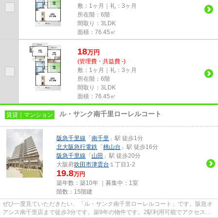
敷：1ヶ月｜礼：3ヶ月
所在階：6階
間取り：3LDK
面積：76.45㎡
18
万
円
(管理費・共益費 -)
敷：1ヶ月｜礼：3ヶ月
所在階：6階
間取り：3LDK
面積：76.45㎡
ル・サンク南千里ローレルコート
賃貸｜マンション
阪急千里線
「
南千里
」駅 徒歩1分
北大阪急行電鉄
「
桃山台
」駅 徒歩16分
阪急千里線
「
山田
」駅 徒歩20分
大阪府
吹田市
津雲台
１丁目1-2
19.8
万円
築年数：築10年 ｜募集中：
1室
階数：15階建
ぜひ一度見ていただきたい、「ル・サンク南千里ローレルコート」です。阪急オ
アシス南千里店まで徒歩3分です。築9年の物件です。2駅利用可能でアクセスの