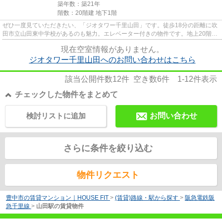
築年数：築21年
階数：20階建 地下1階
ぜひ一度見ていただきたい、「ジオタワー千里山田」です。徒歩18分の距離に吹
田市立山田東中学校があるのも魅力。エレベーター付きの物件です。地上20階建
てのこの物件なら景色もバッ...
現在空室情報がありません。
ジオタワー千里山田へのお問い合わせはこちら
該当公開件数
12
件 空き数
6
件
1-12
件表示
チェックした物件をまとめて
検討リストに追加
お問い合わせ
さらに条件を絞り込む
物件リクエスト
豊中市の賃貸マンション｜HOUSE FIT
>
(賃貸)路線・駅から探す
>
阪急電鉄阪
急千里線
>
山田駅の賃貸物件