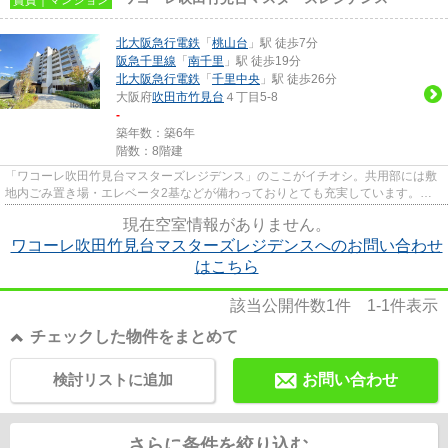
北大阪急行電鉄
「
桃山台
」駅 徒歩7分
阪急千里線
「
南千里
」駅 徒歩19分
北大阪急行電鉄
「
千里中央
」駅 徒歩26分
大阪府
吹田市
竹見台
４丁目5-8
-
築年数：築6年
階数：8階建
「ワコーレ吹田竹見台マスターズレジデンス」のここがイチオシ。共用部には敷
地内ごみ置き場・エレベータ2基などが備わっておりとても充実しています。設
備が充実してうれしい、築浅物...
現在空室情報がありません。
ワコーレ吹田竹見台マスターズレジデンスへのお問い合わせ
はこちら
該当公開件数
1
件
1-1
件表示
チェックした物件をまとめて
検討リストに追加
お問い合わせ
さらに条件を絞り込む