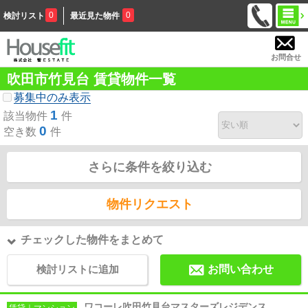
0
0
検討リスト
最近見た物件
お問合せ
吹田市竹見台 賃貸物件一覧
募集中のみ表示
1
該当物件
件
0
空き数
件
さらに条件を絞り込む
物件リクエスト
チェックした物件をまとめて
検討リストに追加
お問い合わせ
ワコーレ吹田竹見台マスターズレジデンス
賃貸｜マンション