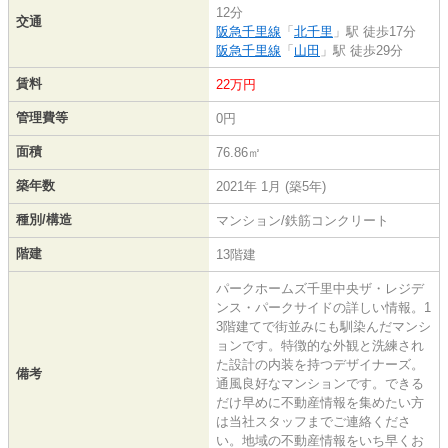
12分
交通
阪急千里線
「
北千里
」駅 徒歩17分
阪急千里線
「
山田
」駅 徒歩29分
賃料
22万円
管理費等
0円
面積
76.86㎡
築年数
2021年 1月 (築5年)
種別/構造
マンション/鉄筋コンクリート
階建
13階建
パークホームズ千里中央ザ・レジデ
ンス・パークサイドの詳しい情報。1
3階建てで街並みにも馴染んだマンシ
ョンです。特徴的な外観と洗練され
た設計の内装を持つデザイナーズ。
備考
通風良好なマンションです。できる
だけ早めに不動産情報を集めたい方
は当社スタッフまでご連絡くださ
い。地域の不動産情報をいち早くお