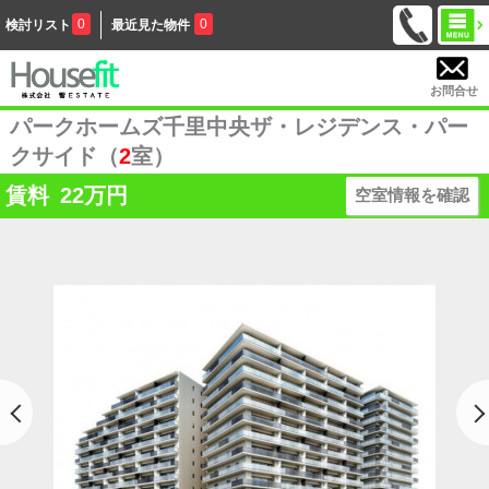
0
0
検討リスト
最近見た物件
お問合せ
パークホームズ千里中央ザ・レジデンス・パー
クサイド（
2
室）
賃料
22
万円
空室情報を確認