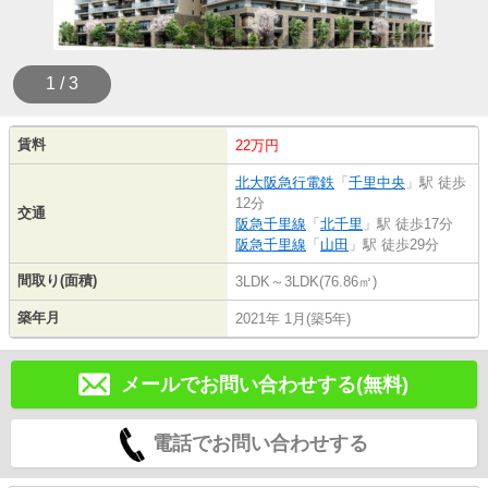
1 / 3
賃料
22万円
北大阪急行電鉄
「
千里中央
」駅 徒歩
12分
交通
阪急千里線
「
北千里
」駅 徒歩17分
阪急千里線
「
山田
」駅 徒歩29分
間取り(面積)
3LDK～3LDK(76.86㎡)
築年月
2021年 1月(築5年)
メールでお問い合わせする(無料)
電話でお問い合わせする