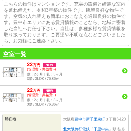
こちらの物件はマンションです。充実の設備と綺麗な室内
を兼ね備えた、令和3年築の物件です。眺望良好な物件で
す。空気の入れ替えも簡単におこなえる通風良好の物件で
す。豊中市エリアにある賃貸情報のことなら、地域に密着
した当社へお任せ下さい。当社は、多種多様な賃貸情報を
取り扱っております。ご要望や不明な点などございました
ら、お気軽にご連絡下さい。
空室一覧
22
万
円
NEW
(管理費・共益費 -)
敷：2ヶ月｜礼：3ヶ月
3階 / 3LDK / 76.86㎡
22
万
円
NEW
(管理費・共益費 -)
敷：2ヶ月｜礼：3ヶ月
3階 / 3LDK / 76.86㎡
所在地
大阪府
豊中市
新千里東町
３丁目3-120
北大阪急行電鉄
「
千里中央
」駅 徒歩