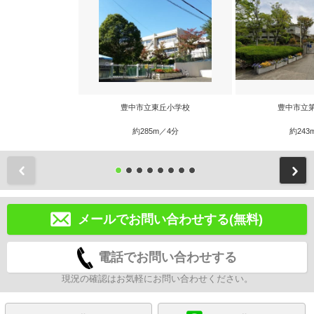
豊中市立東丘小学校
豊中市立
約285m／4分
約243
前
メールでお問い合わせする(無料)
電話でお問い合わせする
現況の確認はお気軽にお問い合わせください。