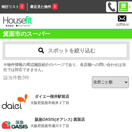
0
0
検討リスト
最近見た物件
お問合せ
箕面市のスーパー
スポットを絞り込む
※物件情報の周辺施設紹介のページであり、各店舗への問い合わせは当
社では対応できません。
該当件数
3
件
ダイエー桜井駅前店
大阪府箕面市桜井２丁目
-
阪急OASIS(オアシス) 箕面店
大阪府箕面市瀬川５丁目