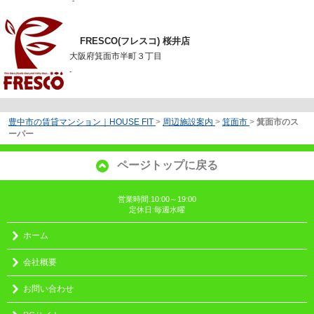
-
FRESCO(フレスコ) 桜井店
大阪府箕面市半町３丁目
-
豊中市の賃貸マンション｜HOUSE FIT
>
周辺施設案内
>
箕面市
>
箕面市のス
ーパー
ページトップに戻る
営業時間:10:00～19:00
定休日:毎週水曜
ホーム
会社概要
お問い合わせ