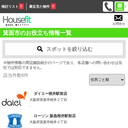
0
0
検討リスト
最近見た物件
お問合せ
箕面市のお役立ち情報一覧
スポットを絞り込む
※物件情報の周辺施設紹介のページであり、各店舗への問い合わせは当
社では対応できません。
該当件数
6
件
ダイエー桜井駅前店
大阪府箕面市桜井２丁目
-
ローソン 阪急桜井駅前店
大阪府箕面市桜井２丁目