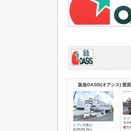
阪急OASIS(オアシス) 
ロイ
3LDK
リブレ待兼山
8
万
2LDK/56.26㎡