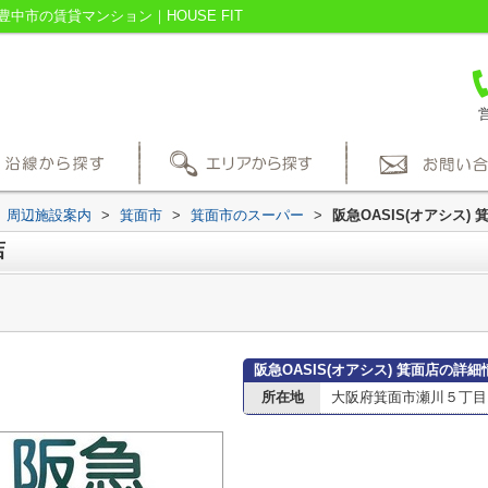
豊中市の賃貸マンション｜HOUSE FIT
営
周辺施設案内
>
箕面市
>
箕面市のスーパー
>
阪急OASIS(オアシス) 
店
阪急OASIS(オアシス) 箕面店の詳細
所在地
大阪府箕面市瀬川５丁目1