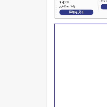
約63
7.6
万円
約663m／9分
詳細を見る