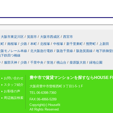
大阪市東淀川区
/
箕面市
/
大阪市西成区
/
西宮市
東町
/
南桜塚
/
少路
/
本町
/
北桜塚
/
中桜塚
/
新千里東町
/
熊野町
/
上新田
大阪モノレール本線
/
北大阪急行電鉄
/
阪急千里線
/
阪急箕面線
/
地下鉄御堂
地下鉄四つ橋線
中
/
服部天神
/
少路
/
千里中央
/
蛍池
/
桃山台
/
柴原阪大前
/
緑地公園
豊中市で賃貸マンションを探すならHOUSE FI
お問い合わせ
スタッフ紹介
大阪府豊中市曽根西町３丁目1-5-１F
お客様の声
TEL:06-6398-7360
周辺施設検索
FAX:06-4866-5289
Copyright(c) Housefit
All Rights Reserved.