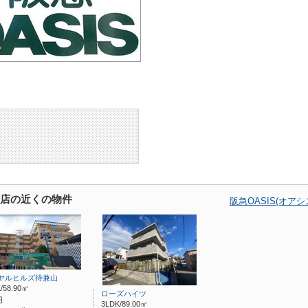
箕面店の近くの物件
阪急OASIS(オア
ヤルヒルズ待兼山
/58.90㎡
ローズハイツ
円
3LDK/89.00㎡