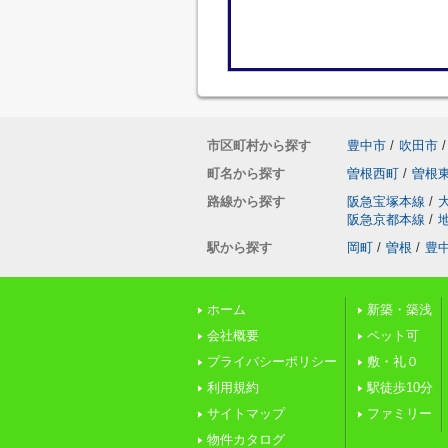
市区町村から探す
豊中市
/
吹田市
/
町名から探す
曽根西町
/
曽根
路線から探す
阪急宝塚本線
/
阪急京都本線
/
駅から探す
岡町
/
曽根
/
豊
ホーム
新築・築浅
会社概要
ペット可
プライバシーポリシー
敷・礼０
利用規約
駅徒歩10分
サイトマップ
ファミリー
物件カタログ