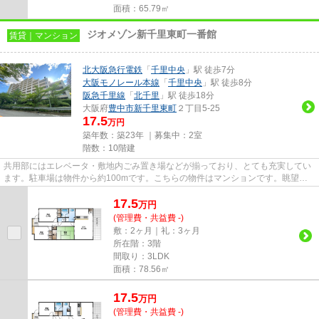
面積：65.79㎡
ジオメゾン新千里東町一番館
賃貸｜マンション
北大阪急行電鉄
「
千里中央
」駅 徒歩7分
大阪モノレール本線
「
千里中央
」駅 徒歩8分
阪急千里線
「
北千里
」駅 徒歩18分
大阪府
豊中市
新千里東町
２丁目5-25
17.5
万円
築年数：築23年 ｜募集中：
2室
階数：10階建
共用部にはエレベータ・敷地内ごみ置き場などが揃っており、とても充実してい
ます。駐車場は物件から約100mです。こちらの物件はマンションです。眺望良
好なエリアの物件です。こちら...
17.5
万
円
(管理費・共益費 -)
敷：2ヶ月｜礼：3ヶ月
所在階：3階
間取り：3LDK
面積：78.56㎡
17.5
万
円
(管理費・共益費 -)