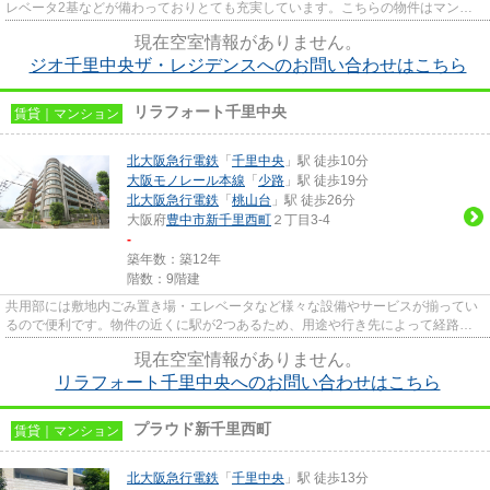
レベータ2基などが備わっておりとても充実しています。こちらの物件はマンシ
ョンです。駅から徒歩5分というア...
現在空室情報がありません。
ジオ千里中央ザ・レジデンスへのお問い合わせはこちら
リラフォート千里中央
賃貸｜マンション
北大阪急行電鉄
「
千里中央
」駅 徒歩10分
大阪モノレール本線
「
少路
」駅 徒歩19分
北大阪急行電鉄
「
桃山台
」駅 徒歩26分
大阪府
豊中市
新千里西町
２丁目3-4
-
築年数：築12年
階数：9階建
共用部には敷地内ごみ置き場・エレベータなど様々な設備やサービスが揃ってい
るので便利です。物件の近くに駅が2つあるため、用途や行き先によって経路を
選べます。こちらの物件には自...
現在空室情報がありません。
リラフォート千里中央へのお問い合わせはこちら
プラウド新千里西町
賃貸｜マンション
北大阪急行電鉄
「
千里中央
」駅 徒歩13分