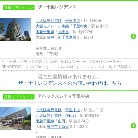
ザ・千里レジデンス
賃貸｜マンション
北大阪急行電鉄
「
千里中央
」駅 徒歩1分
大阪モノレール本線
「
千里中央
」駅 徒歩5分
阪急千里線
「
北千里
」駅 徒歩27分
大阪府
豊中市
新千里東町
１丁目2-3
-
築年数：築15年
階数：17階建
ザ・千里レジデンスの詳しい情報。便利なスーパー「KOHYO(コーヨー)
SENRITO店」まで412mです。こちらの物件はマンションです。地上17階建ての
この物件なら景色もバッチリです。豊中市...
現在空室情報がありません。
ザ・千里レジデンスへのお問い合わせはこちら
アペックスシティ千里中央
賃貸｜マンション
北大阪急行電鉄
「
千里中央
」駅 徒歩11分
北大阪急行電鉄
「
桃山台
」駅 徒歩24分
阪急千里線
「
山田
」駅 徒歩24分
大阪府
豊中市
上新田
２丁目23-3
-
築年数：築37年