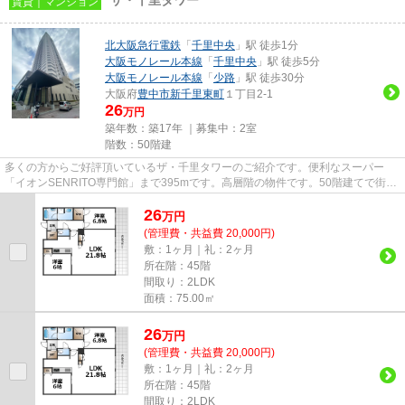
賃貸｜マンション
北大阪急行電鉄
「
千里中央
」駅 徒歩1分
大阪モノレール本線
「
千里中央
」駅 徒歩5分
大阪モノレール本線
「
少路
」駅 徒歩30分
大阪府
豊中市
新千里東町
１丁目2-1
26
万円
築年数：築17年 ｜募集中：
2室
階数：50階建
多くの方からご好評頂いているザ・千里タワーのご紹介です。便利なスーパー
「イオンSENRITO専門館」まで395mです。高層階の物件です。50階建てで街並
みにも馴染んだ物件です。できるだ...
26
万
円
(管理費・共益費 20,000円)
敷：1ヶ月｜礼：2ヶ月
所在階：45階
間取り：2LDK
面積：75.00㎡
26
万
円
(管理費・共益費 20,000円)
敷：1ヶ月｜礼：2ヶ月
所在階：45階
間取り：2LDK