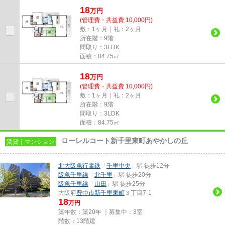
18
万
円
(管理費・共益費 10,000円)
敷：1ヶ月｜礼：2ヶ月
所在階：9階
間取り：3LDK
面積：84.75㎡
18
万
円
(管理費・共益費 10,000円)
敷：1ヶ月｜礼：2ヶ月
所在階：9階
間取り：3LDK
面積：84.75㎡
ローレルコート新千里東町あやかしの丘
賃貸｜マンション
北大阪急行電鉄
「
千里中央
」駅 徒歩12分
阪急千里線
「
北千里
」駅 徒歩20分
阪急千里線
「
山田
」駅 徒歩25分
大阪府
豊中市
新千里東町
３丁目7-1
18
万円
築年数：築20年 ｜募集中：
3室
階数：13階建