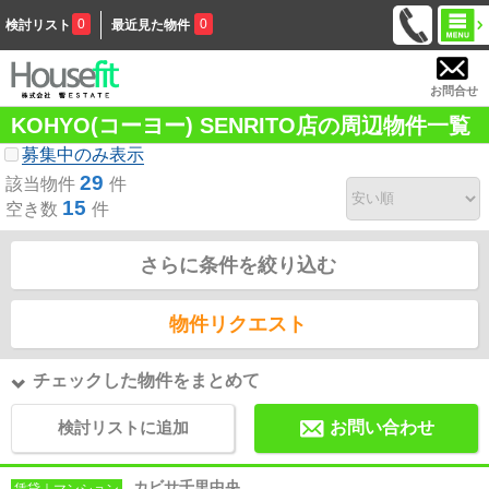
0
0
検討リスト
最近見た物件
お問合せ
KOHYO(コーヨー) SENRITO店の周辺物件一覧
募集中のみ表示
29
該当物件
件
15
空き数
件
さらに条件を絞り込む
物件リクエスト
チェックした物件をまとめて
検討リストに追加
お問い合わせ
カビサ千里中央
賃貸｜マンション