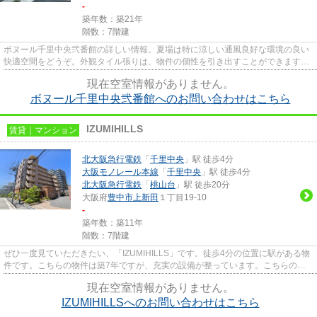
-
築年数：築21年
階数：7階建
ボヌール千里中央弐番館の詳しい情報。夏場は特に涼しい通風良好な環境の良い
快適空間をどうぞ。外観タイル張りは、物件の個性を引き出すことができます。
こちらの物件はマンションで...
現在空室情報がありません。
ボヌール千里中央弐番館へのお問い合わせはこちら
IZUMIHILLS
賃貸｜マンション
北大阪急行電鉄
「
千里中央
」駅 徒歩4分
大阪モノレール本線
「
千里中央
」駅 徒歩4分
北大阪急行電鉄
「
桃山台
」駅 徒歩20分
大阪府
豊中市
上新田
１丁目19-10
-
築年数：築11年
階数：7階建
ぜひ一度見ていただきたい、「IZUMIHILLS」です。徒歩4分の位置に駅がある物
件です。こちらの物件は築7年ですが、充実の設備が整っています。こちらの物
件から100mのところに駐車場が...
現在空室情報がありません。
IZUMIHILLSへのお問い合わせはこちら