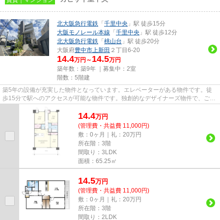
北大阪急行電鉄
「
千里中央
」駅 徒歩15分
大阪モノレール本線
「
千里中央
」駅 徒歩12分
北大阪急行電鉄
「
桃山台
」駅 徒歩20分
大阪府
豊中市
上新田
２丁目6-20
14.4
14.5
万円～
万円
築年数：築9年 ｜募集中：
2室
階数：5階建
築5年の設備が充実した物件となっています。エレベーターがある物件です。徒
歩15分で駅へのアクセスが可能な物件です。独創的なデザイナーズ物件で、ご好
評いただいています。当社スタ...
14.4
万
円
(管理費・共益費 11,000円)
敷：0ヶ月｜礼：20万円
所在階：3階
間取り：3LDK
面積：65.25㎡
14.5
万
円
(管理費・共益費 11,000円)
敷：0ヶ月｜礼：20万円
所在階：3階
間取り：2LDK