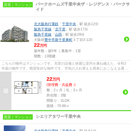
パークホームズ千里中央ザ・レジデンス・パークサ
賃貸｜マンション
イド
北大阪急行電鉄
「
千里中央
」駅 徒歩12分
阪急千里線
「
北千里
」駅 徒歩17分
阪急千里線
「
山田
」駅 徒歩29分
大阪府
豊中市
新千里東町
３丁目3-120
22
万円
築年数：築5年 ｜募集中：
1室
階数：13階建
こちらの物件はマンションです。充実の設備と綺麗な室内を兼ね備えた、令和3
年築の物件です。眺望良好な物件です。空気の入れ替えも簡単におこなえる通風
良好の物件です。豊中市エリア...
22
万
円
(管理費・共益費 -)
敷：2ヶ月｜礼：3ヶ月
所在階：3階
間取り：3LDK
面積：76.86㎡
シエリアタワー千里中央
賃貸｜マンション
北大阪急行電鉄
「
千里中央
」駅 徒歩1分