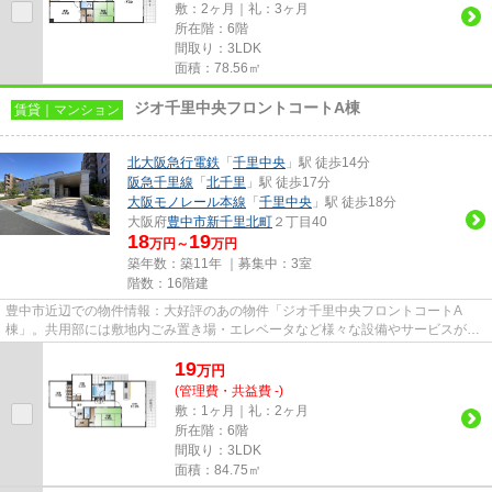
敷：2ヶ月｜礼：3ヶ月
所在階：6階
間取り：3LDK
面積：78.56㎡
ジオ千里中央フロントコートA棟
賃貸｜マンション
北大阪急行電鉄
「
千里中央
」駅 徒歩14分
阪急千里線
「
北千里
」駅 徒歩17分
大阪モノレール本線
「
千里中央
」駅 徒歩18分
大阪府
豊中市
新千里北町
２丁目40
18
19
万円～
万円
築年数：築11年 ｜募集中：
3室
階数：16階建
豊中市近辺での物件情報：大好評のあの物件「ジオ千里中央フロントコートA
棟」。共用部には敷地内ごみ置き場・エレベータなど様々な設備やサービスが揃
っているので便利です。いつでも...
19
万
円
(管理費・共益費 -)
敷：1ヶ月｜礼：2ヶ月
所在階：6階
間取り：3LDK
面積：84.75㎡