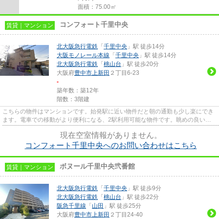
面積：75.00㎡
コンフォート千里中央
賃貸｜マンション
北大阪急行電鉄
「
千里中央
」駅 徒歩14分
大阪モノレール本線
「
千里中央
」駅 徒歩14分
北大阪急行電鉄
「
桃山台
」駅 徒歩20分
大阪府
豊中市
上新田
２丁目6-23
-
築年数：築12年
階数：3階建
こちらの物件はマンションです。始発駅に近い物件だと朝の通勤も少し楽にでき
ます。電車での移動がより便利になる、2駅利用可能な物件です。眺めの良い物
件探しは、こちらの場所はいか...
現在空室情報がありません。
コンフォート千里中央へのお問い合わせはこちら
ボヌール千里中央弐番館
賃貸｜マンション
北大阪急行電鉄
「
千里中央
」駅 徒歩9分
北大阪急行電鉄
「
桃山台
」駅 徒歩22分
阪急千里線
「
山田
」駅 徒歩25分
大阪府
豊中市
上新田
２丁目24-40