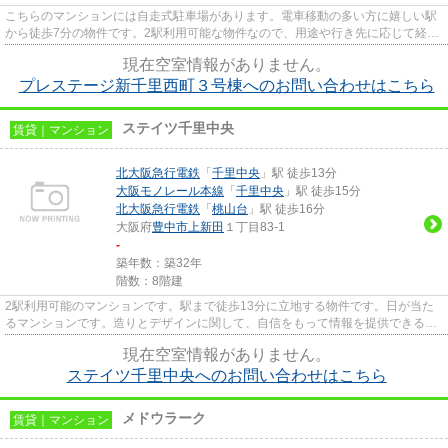
こちらのマンションには自走式駐車場があります。電車移動の多い方に嬉しい駅
から徒歩7分の物件です。2駅利用可能な物件なので、用途や行き先に応じて経路
を選択できます。陽当たりが...
現在空室情報がありません。
プレステージ新千里西町３号棟へのお問い合わせはこちら
ステイツ千里中央
賃貸｜マンション
北大阪急行電鉄
「
千里中央
」駅 徒歩13分
大阪モノレール本線
「
千里中央
」駅 徒歩15分
北大阪急行電鉄
「
桃山台
」駅 徒歩16分
大阪府
豊中市
上新田
１丁目83-1
-
築年数：築32年
階数：8階建
2駅利用可能のマンションです。駅まで徒歩13分に立地する物件です。日が当た
るマンションです。造りとデザインに関して、自信をもって情報を提供できるマ
ンションです。豊中市エリアに...
現在空室情報がありません。
ステイツ千里中央へのお問い合わせはこちら
メドウラーク
賃貸｜マンション