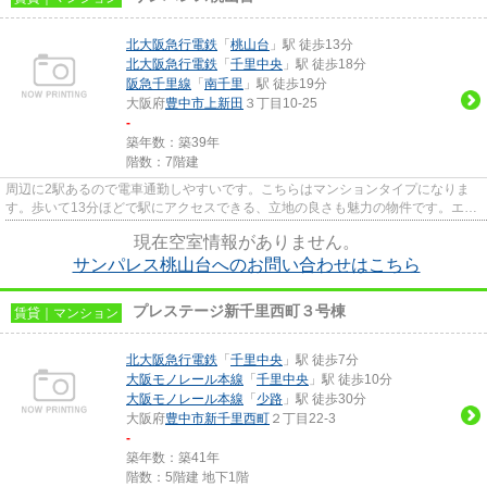
北大阪急行電鉄
「
桃山台
」駅 徒歩13分
北大阪急行電鉄
「
千里中央
」駅 徒歩18分
阪急千里線
「
南千里
」駅 徒歩19分
大阪府
豊中市
上新田
３丁目10-25
-
築年数：築39年
階数：7階建
周辺に2駅あるので電車通勤しやすいです。こちらはマンションタイプになりま
す。歩いて13分ほどで駅にアクセスできる、立地の良さも魅力の物件です。エレ
ベーター付きの物件です。でき...
現在空室情報がありません。
サンパレス桃山台へのお問い合わせはこちら
プレステージ新千里西町３号棟
賃貸｜マンション
北大阪急行電鉄
「
千里中央
」駅 徒歩7分
大阪モノレール本線
「
千里中央
」駅 徒歩10分
大阪モノレール本線
「
少路
」駅 徒歩30分
大阪府
豊中市
新千里西町
２丁目22-3
-
築年数：築41年
階数：5階建 地下1階