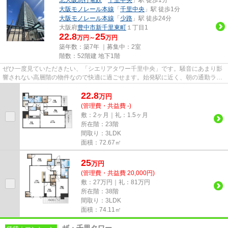
大阪モノレール本線
「
千里中央
」駅 徒歩1分
大阪モノレール本線
「
少路
」駅 徒歩24分
大阪府
豊中市
新千里東町
１丁目1
22.8
25
万円～
万円
築年数：築7年 ｜募集中：
2室
階数：52階建 地下1階
ぜひ一度見ていただきたい、「シエリアタワー千里中央」です。騒音にあまり影
響されない高層階の物件なので快適に過ごせます。始発駅に近く、朝の通勤ラッ
シュでも座席に座りやすいで...
22.8
万
円
(管理費・共益費 -)
敷：2ヶ月｜礼：1.5ヶ月
所在階：23階
間取り：3LDK
面積：72.67㎡
25
万
円
(管理費・共益費 20,000円)
敷：27万円｜礼：81万円
所在階：38階
間取り：3LDK
面積：74.11㎡
ザ・千里タワー