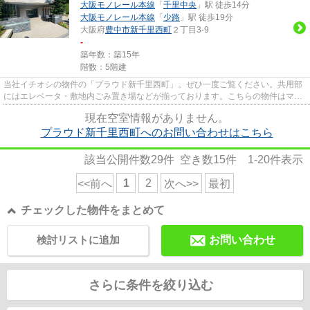
大阪モノレール本線
「
千里中央
」駅 徒歩14分
大阪モノレール本線
「
少路
」駅 徒歩19分
大阪府
豊中市
新千里西町
２丁目3-9
-
築年数：築15年
階数：5階建
当社イチオシの物件の「プラウド新千里西町」。ぜひ一度ご覧ください。共用部
にはエレベータ・敷地内ごみ置き場などが揃っております。こちらの物件はマン
ションです。歩いて13分ほど...
現在空室情報がありません。
プラウド新千里西町へのお問い合わせはこちら
該当公開件数
29
件 空き数
15
件
1-20
件表示
1
2
<<前へ
次へ>>
最初
チェックした物件をまとめて
検討リストに追加
お問い合わせ
さらに条件を絞り込む