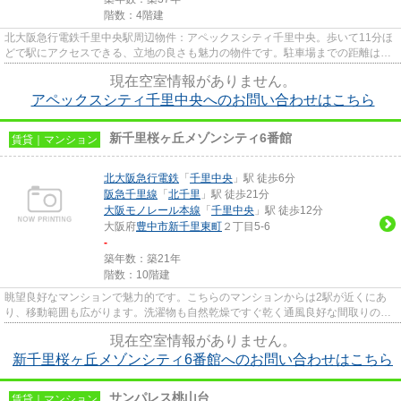
階数：4階建
北大阪急行電鉄千里中央駅周辺物件：アペックスシティ千里中央。歩いて11分ほ
どで駅にアクセスできる、立地の良さも魅力の物件です。駐車場までの距離は
100mです。こちらの物件は2駅が...
現在空室情報がありません。
アペックスシティ千里中央へのお問い合わせはこちら
新千里桜ヶ丘メゾンシティ6番館
賃貸｜マンション
北大阪急行電鉄
「
千里中央
」駅 徒歩6分
阪急千里線
「
北千里
」駅 徒歩21分
大阪モノレール本線
「
千里中央
」駅 徒歩12分
大阪府
豊中市
新千里東町
２丁目5-6
-
築年数：築21年
階数：10階建
眺望良好なマンションで魅力的です。こちらのマンションからは2駅が近くにあ
り、移動範囲も広がります。洗濯物も自然乾燥ですぐ乾く通風良好な間取りのマ
ンション。駅から徒歩6分に立...
現在空室情報がありません。
新千里桜ヶ丘メゾンシティ6番館へのお問い合わせはこちら
サンパレス桃山台
賃貸｜マンション