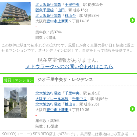
北大阪急行電鉄
「
千里中央
」駅 徒歩15分
阪急千里線
「
山田
」駅 徒歩16分
北大阪急行電鉄
「
桃山台
」駅 徒歩23分
大阪府
豊中市
上新田
２丁目14-16
-
築年数：築37年
階数：6階建
この物件は駅まで徒歩15分の立地です。風通しが良く真夏の暑い日も快適に過ご
せるマンションです。造りとデザインに関して、自信をもって情報を提供できる
マンションです。利用可能な...
現在空室情報がありません。
メドウラークへのお問い合わせはこちら
ジオ千里中央ザ・レジデンス
賃貸｜マンション
北大阪急行電鉄
「
千里中央
」駅 徒歩5分
大阪モノレール本線
「
千里中央
」駅 徒歩6分
北大阪急行電鉄
「
桃山台
」駅 徒歩23分
大阪府
豊中市
上新田
１丁目19-36
-
築年数：築9年
階数：15階建
KOHYO(コーヨー) SENRITO店まで472mです。共用部には敷地内ごみ置き場・エ