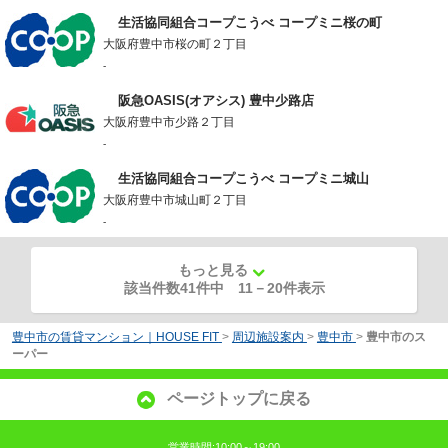
生活協同組合コープこうべ コープミニ桜の町
大阪府豊中市桜の町２丁目
-
阪急OASIS(オアシス) 豊中少路店
大阪府豊中市少路２丁目
-
生活協同組合コープこうべ コープミニ城山
大阪府豊中市城山町２丁目
-
もっと見る
該当件数41件中
11
－
20
件表示
豊中市の賃貸マンション｜HOUSE FIT
>
周辺施設案内
>
豊中市
>
豊中市のス
ーパー
ページトップに戻る
営業時間:10:00～19:00