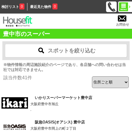
0
0
検討リスト
最近見た物件
お問合せ
豊中市のスーパー
スポットを絞り込む
※物件情報の周辺施設紹介のページであり、各店舗への問い合わせは当
社では対応できません。
該当件数
41
件
いかりスーパーマーケット豊中店
大阪府豊中市旭丘
-
阪急OASIS(オアシス) 豊中店
大阪府豊中市岡上の町２丁目