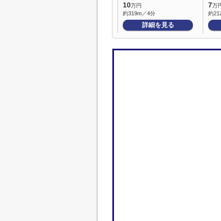
10
7
万円
万
約319m／4分
約21
詳細を見る