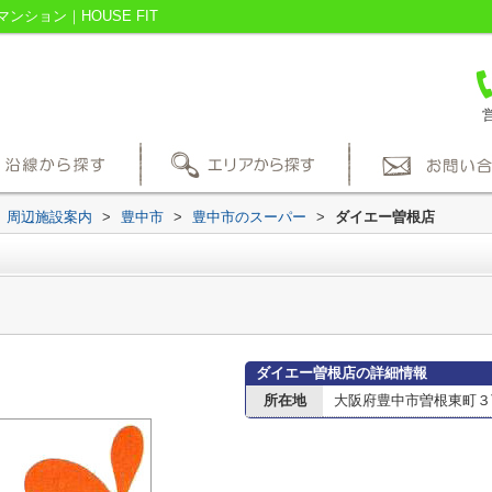
ション｜HOUSE FIT
営
周辺施設案内
>
豊中市
>
豊中市のスーパー
>
ダイエー曽根店
ダイエー曽根店の詳細情報
所在地
大阪府豊中市曽根東町３丁