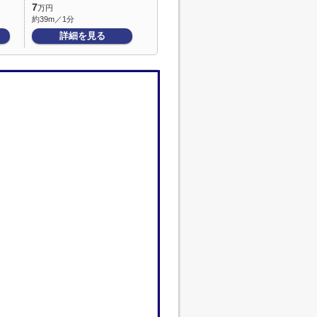
7
万円
約39m／1分
詳細を見る