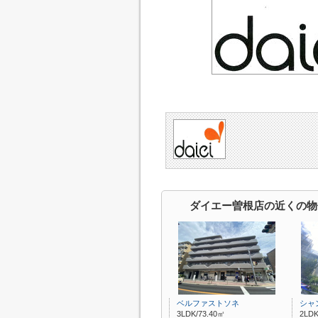
ダイエー曽根店の近くの物
ベルファストソネ
シャ
3LDK/73.40㎡
2LDK