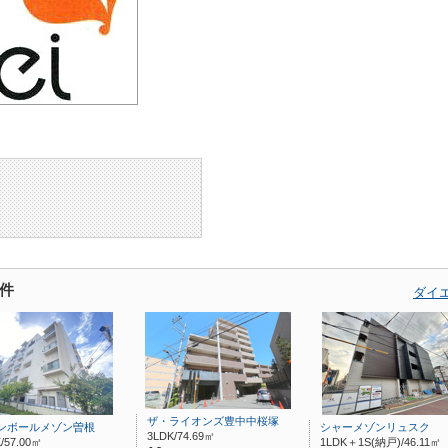
件
ダイ
ザ・ライオンズ豊中中桜塚
ンボールメゾン曽根
シャーメゾンリュスク
3LDK/74.69㎡
/57.00㎡
1LDK＋1S(納戸)/46.11㎡