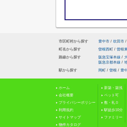
市区町村から探す
豊中市
/
吹田市
/
町名から探す
曽根西町
/
曽根
路線から探す
阪急宝塚本線
/
阪急京都本線
/
駅から探す
岡町
/
曽根
/
豊
ホーム
新築・築浅
会社概要
ペット可
プライバシーポリシー
敷・礼０
利用規約
駅徒歩10分
サイトマップ
ファミリー
物件カタログ