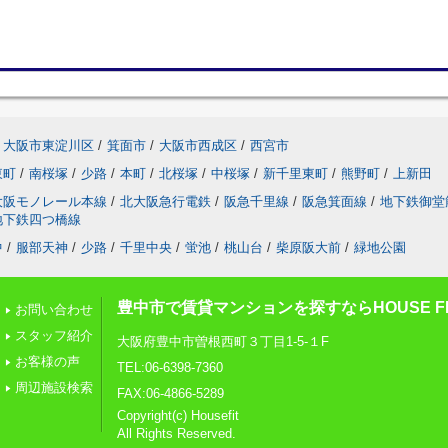
大阪市東淀川区
/
箕面市
/
大阪市西成区
/
西宮市
東町
/
南桜塚
/
少路
/
本町
/
北桜塚
/
中桜塚
/
新千里東町
/
熊野町
/
上新田
大阪モノレール本線
/
北大阪急行電鉄
/
阪急千里線
/
阪急箕面線
/
地下鉄御堂
地下鉄四つ橋線
中
/
服部天神
/
少路
/
千里中央
/
蛍池
/
桃山台
/
柴原阪大前
/
緑地公園
豊中市で賃貸マンションを探すならHOUSE FI
お問い合わせ
スタッフ紹介
大阪府豊中市曽根西町３丁目1-5-１F
お客様の声
TEL:06-6398-7360
周辺施設検索
FAX:06-4866-5289
Copyright(c) Housefit
All Rights Reserved.