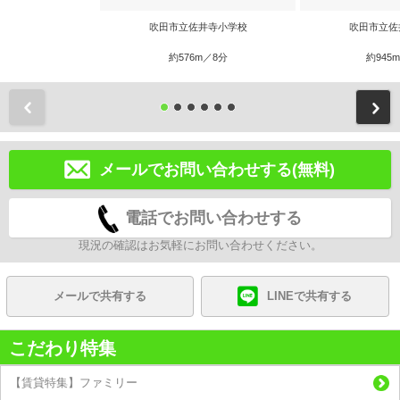
吹田市立佐井寺小学校
吹田市立佐
約576m／8分
約945
前
メールでお問い合わせする(無料)
電話でお問い合わせする
現況の確認はお気軽にお問い合わせください。
メールで共有する
LINEで共有する
こだわり特集
【賃貸特集】ファミリー