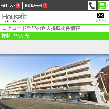
0
0
検討リスト
最近見た物件
お問合せ
コアロード千里の過去掲載物件情報
賃料
***
万円