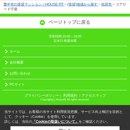
豊中市の賃貸マンション｜HOUSE FIT
>
(賃貸)地域から探す
>
吹田市
>
コアロ
ード千里
ページトップに戻る
営業時間:10:00～19:00
定休日:毎週水曜
ホーム
会社概要
お問い合わせ
PCサイト
プライバシーポリシー
利用規約
｜アクセスマップ
｜
Copyright(c) Housefit All rights reserved.
当サイトでは、お客様の当サイト利用状況把握、サービス向上検討を目的と
して、クッキー（Cookie）を使用しています。
詳しくは、当社の
「Cookieの取扱いについて」
をご確認ください。