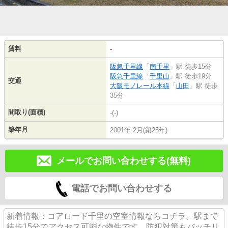
賃料
-
阪急千里線
「
南千里
」駅 徒歩15分
阪急千里線
「
千里山
」駅 徒歩19分
交通
大阪モノレール本線
「
山田
」駅 徒歩
35分
間取り(面積)
-(-)
築年月
2001年 2月(築25年)
メールでお問い合わせする(無料)
電話でお問い合わせする
新着情報：コアロード千里の空室情報ならコチラ。駅まで
徒歩15分でアクセス可能な物件です。防犯対策もバッチリ