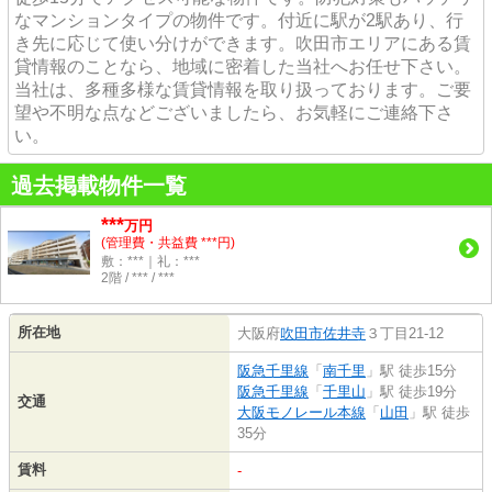
なマンションタイプの物件です。付近に駅が2駅あり、行
き先に応じて使い分けができます。吹田市エリアにある賃
貸情報のことなら、地域に密着した当社へお任せ下さい。
当社は、多種多様な賃貸情報を取り扱っております。ご要
望や不明な点などございましたら、お気軽にご連絡下さ
い。
過去掲載物件一覧
***
万円
(管理費・共益費 ***円)
敷：***｜礼：***
2階 / *** / ***
所在地
大阪府
吹田市
佐井寺
３丁目21-12
阪急千里線
「
南千里
」駅 徒歩15分
阪急千里線
「
千里山
」駅 徒歩19分
交通
大阪モノレール本線
「
山田
」駅 徒歩
35分
賃料
-