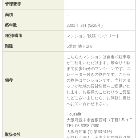
管理費等
-
面積
-
築年数
2001年 2月 (築25年)
種別/構造
マンション/鉄筋コンクリート
階建
5階建 地下1階
こちらのマンションは自走式駐車場
がご利用いただけます。最寄りの駅
まで徒歩15分のマンションです。エ
レベーター付きの物件です。こちら
備考
の物件はマンションです。当社スタ
ッフが地域の賃貸情報をご提供いた
します。お客様のこだわりやご要望
などございましたら、お気軽に当社
へお問い合わせ下さい。
Housefit
大阪府豊中市曽根西町３丁目1-5-１F
TEL:06-6398-7360
大阪府知事 (1) 第63741号
取扱会社
公益社団法人 全国宅地建物取引業