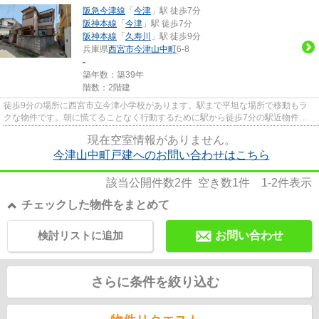
阪急今津線
「
今津
」駅 徒歩7分
阪神本線
「
今津
」駅 徒歩7分
阪神本線
「
久寿川
」駅 徒歩9分
兵庫県
西宮市
今津山中町
6-8
-
築年数：築39年
階数：2階建
徒歩9分の場所に西宮市立今津小学校があります。駅まで平坦な場所で移動もラ
クな物件です。朝に慌てることなく行動するために駅から徒歩7分の駅近物件は
いかがでしょうか。通風良好の...
現在空室情報がありません。
今津山中町戸建へのお問い合わせはこちら
該当公開件数
2
件 空き数
1
件
1-2
件表示
チェックした物件をまとめて
検討リストに追加
お問い合わせ
さらに条件を絞り込む