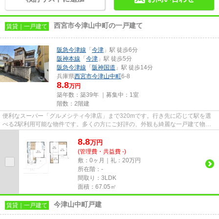
西宮市今津山中町の一戸建て
賃貸｜一戸建て
阪急今津線
「
今津
」駅 徒歩6分
阪神本線
「
今津
」駅 徒歩5分
阪急今津線
「
阪神国道
」駅 徒歩14分
兵庫県
西宮市
今津山中町
6-8
8.8
万円
築年数：築39年 ｜募集中：
1室
階数：2階建
便利なスーパー「グルメシティ今津店」まで320mです。行き先に応じて駅を選
べる2駅利用可能な物件です。多くの方にご好評の、外観も綺麗な一戸建て物件
です。風通しが良い物件です。西...
8.8
万
円
(管理費・共益費 -)
敷：0ヶ月｜礼：20万円
所在階：-
間取り：3LDK
面積：67.05㎡
今津山中町戸建
賃貸｜一戸建て