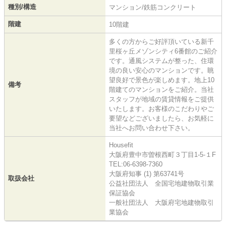
種別/構造
マンション/鉄筋コンクリート
階建
10階建
多くの方からご好評頂いている新千
里桜ヶ丘メゾンシティ6番館のご紹介
です。通風システムが整った、住環
境の良い安心のマンションです。眺
望良好で景色が楽しめます。地上10
備考
階建てのマンションをご紹介。当社
スタッフが地域の賃貸情報をご提供
いたします。お客様のこだわりやご
要望などございましたら、お気軽に
当社へお問い合わせ下さい。
Housefit
大阪府豊中市曽根西町３丁目1-5-１F
TEL:06-6398-7360
大阪府知事 (1) 第63741号
取扱会社
公益社団法人 全国宅地建物取引業
保証協会
一般社団法人 大阪府宅地建物取引
業協会