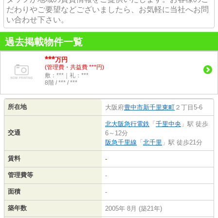
だわりやご要望などございましたら、お気軽に当社へお問
い合わせ下さい。
過去掲載物件一覧
***
万円
(管理費・共益費 ***円)
敷：***｜礼：***
8階 / *** / ***
所在地
大阪府
豊中市
新千里東町
２丁目5-6
北大阪急行電鉄
「
千里中央
」駅 徒歩
交通
6～12分
阪急千里線
「
北千里
」駅 徒歩21分
賃料
-
管理費等
-
面積
-
築年数
2005年 8月 (築21年)