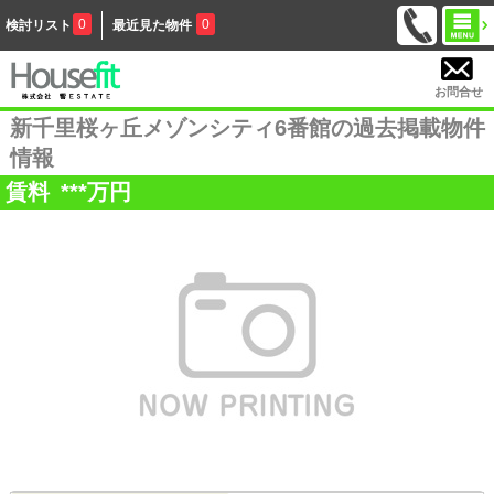
0
0
検討リスト
最近見た物件
お問合せ
新千里桜ヶ丘メゾンシティ6番館の過去掲載物件
情報
賃料
***
万円