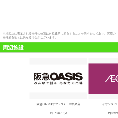
※地図上に表示される物件の位置は付近住所に所在することを表すものであり、実際の
物件所在地とは異なる場合がございます。
周辺施設
阪急OASIS(オアシス) 千里中央店
イオンSEN
約576m／8分
約829