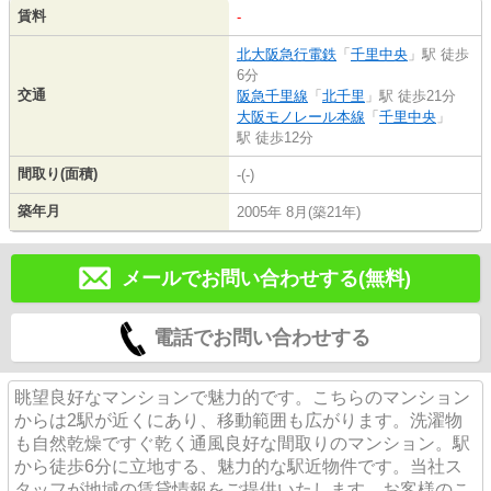
賃料
-
北大阪急行電鉄
「
千里中央
」駅 徒歩
6分
交通
阪急千里線
「
北千里
」駅 徒歩21分
大阪モノレール本線
「
千里中央
」
駅 徒歩12分
間取り(面積)
-(-)
築年月
2005年 8月(築21年)
メールでお問い合わせする(無料)
電話でお問い合わせする
眺望良好なマンションで魅力的です。こちらのマンション
からは2駅が近くにあり、移動範囲も広がります。洗濯物
も自然乾燥ですぐ乾く通風良好な間取りのマンション。駅
から徒歩6分に立地する、魅力的な駅近物件です。当社ス
タッフが地域の賃貸情報をご提供いたします。お客様のこ