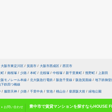
大阪市東淀川区
/
箕面市
/
大阪市西成区
/
西宮市
東町
/
南桜塚
/
少路
/
本町
/
北桜塚
/
中桜塚
/
新千里東町
/
熊野町
/
上新田
大阪モノレール本線
/
北大阪急行電鉄
/
阪急千里線
/
阪急箕面線
/
地下鉄御堂
地下鉄四つ橋線
中
/
服部天神
/
少路
/
千里中央
/
蛍池
/
桃山台
/
柴原阪大前
/
緑地公園
豊中市で賃貸マンションを探すならHOUSE FI
お問い合わせ