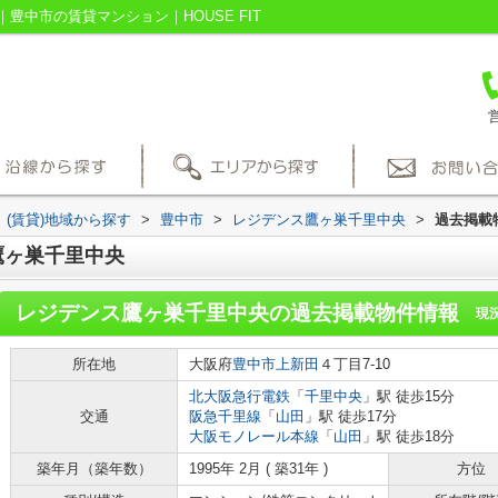
中市の賃貸マンション｜HOUSE FIT
営
(賃貸)地域から探す
>
豊中市
>
レジデンス鷹ヶ巣千里中央
>
過去掲載
鷹ヶ巣千里中央
レジデンス鷹ヶ巣千里中央
の過去掲載物件情報
現
所在地
大阪府
豊中市
上新田
４丁目7-10
北大阪急行電鉄
「
千里中央
」駅 徒歩15分
交通
阪急千里線
「
山田
」駅 徒歩17分
大阪モノレール本線
「
山田
」駅 徒歩18分
築年月（築年数）
1995年 2月 ( 築31年 )
方位