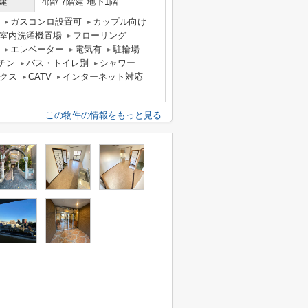
建
4階/ 7階建 地下1階
ガスコンロ設置可
カップル向け
室内洗濯機置場
フローリング
エレベーター
電気有
駐輪場
チン
バス・トイレ別
シャワー
クス
CATV
インターネット対応
この物件の情報をもっと見る