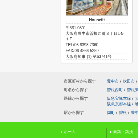
Housefit
〒561-0801
大阪府豊中市曽根西町３丁目1-5-
１F
TEL/06-6398-7360
FAX/06-4866-5289
大阪府知事 (1) 第63741号
市区町村から探す
豊中市
/
吹田市
/
町名から探す
曽根西町
/
曽根
路線から探す
阪急宝塚本線
/
阪急京都本線
/
駅から探す
岡町
/
曽根
/
豊
ホーム
新築・築浅