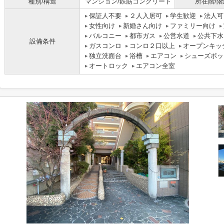
種別/構造
マンション/鉄筋コンクリート
所在階/階
保証人不要
２人入居可
学生歓迎
法人可
女性向け
新婚さん向け
ファミリー向け
バルコニー
都市ガス
公営水道
公共下水
設備条件
ガスコンロ
コンロ２口以上
オープンキッ
独立洗面台
浴槽
エアコン
シューズボッ
オートロック
エアコン全室