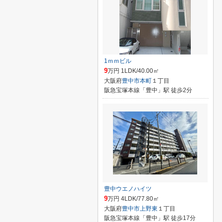
1ｍｍビル
9
万円 1LDK/40.00㎡
大阪府
豊中市
本町
１丁目
阪急宝塚本線「豊中」駅 徒歩2分
豊中ウエノハイツ
9
万円 4LDK/77.80㎡
大阪府
豊中市
上野東
１丁目
阪急宝塚本線「豊中」駅 徒歩17分