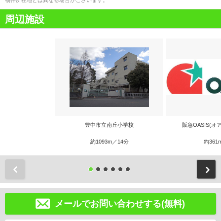
物件所在地とは異なる場合がございます。
周辺施設
豊中市立南丘小学校
阪急OASIS(オ
約1093m／14分
約361
前
メールでお問い合わせする(無料)