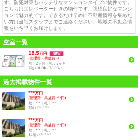
す。防犯対策もバッチリなマンションタイプの物件です。
こちらはエレベーター付きの物件です。眺望良好なマンシ
ョンで魅力的です。できるだけ早めに不動産情報を集めた
い方は当社スタッフまでご連絡ください。地域の不動産情
報をいち早くお届けします。
空室一覧
18.5
万
円
NEW
(管理費・共益費 -)
敷：2ヶ月｜礼：3ヶ月
7階 / 3LDK / 78.03㎡
過去掲載物件一覧
***
万円
(管理費・共益費 ***円)
敷：***｜礼：***
7階 / *** / ***
***
万円
(管理費・共益費 ***円)
敷：***｜礼：***
14階 / *** / ***