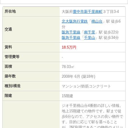
所在地
大阪府
豊中市
新千里南町
３丁目3-4
北大阪急行電鉄
「
桃山台
」駅 徒歩6
分
交通
阪急千里線
「
南千里
」駅 徒歩22分
阪急千里線
「
千里山
」駅 徒歩34分
賃料
18.5万円
管理費等
-
面積
78.03㎡
築年数
2008年 6月 (築18年)
種別/構造
マンション/鉄筋コンクリート
階建
15階建
ジオ千里桃山台4番館の詳しい情報。
地上15階建ての物件です。駅まで徒
歩6分なので、アクセスの良い物件で
す。目的に応じて駅を選べること
が、2駅利用できるこの物件のメリッ