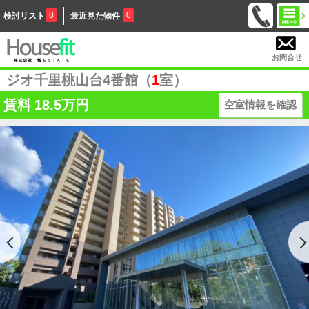
0
0
検討リスト
最近見た物件
お問合せ
ジオ千里桃山台4番館（
1
室）
賃料
18.5万円
空室情報を確認