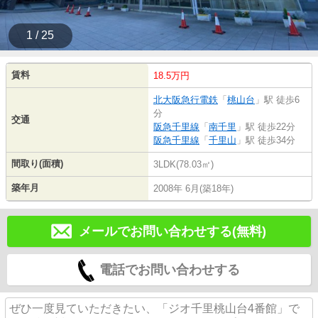
1 / 25
賃料
18.5万円
北大阪急行電鉄
「
桃山台
」駅 徒歩6
分
交通
阪急千里線
「
南千里
」駅 徒歩22分
阪急千里線
「
千里山
」駅 徒歩34分
間取り(面積)
3LDK(78.03㎡)
築年月
2008年 6月(築18年)
メールでお問い合わせする(無料)
電話でお問い合わせする
ぜひ一度見ていただきたい、「ジオ千里桃山台4番館」で