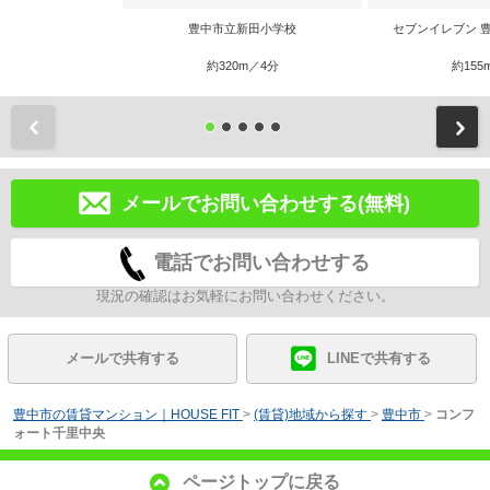
豊中市立新田小学校
セブンイレブン 
約320m／4分
約155
前
メールでお問い合わせする(無料)
電話でお問い合わせする
現況の確認はお気軽にお問い合わせください。
メールで共有する
LINEで共有する
豊中市の賃貸マンション｜HOUSE FIT
>
(賃貸)地域から探す
>
豊中市
>
コンフ
ォート千里中央
ページトップに戻る