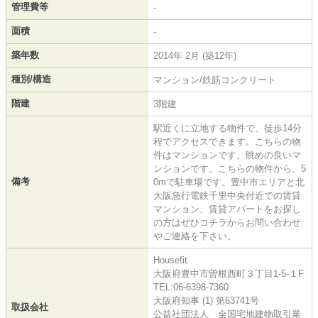
管理費等
-
面積
-
築年数
2014年 2月 (築12年)
種別/構造
マンション/鉄筋コンクリート
階建
3階建
駅近くに立地する物件で、徒歩14分
程でアクセスできます。こちらの物
件はマンションです。眺めの良いマ
ンションです。こちらの物件から、5
備考
0mで駐車場です。豊中市エリアと北
大阪急行電鉄千里中央付近での賃貸
マンション、賃貸アパートをお探し
の方はぜひコチラからお問い合わせ
やご連絡を下さい。
Housefit
大阪府豊中市曽根西町３丁目1-5-１F
TEL:06-6398-7360
大阪府知事 (1) 第63741号
取扱会社
公益社団法人 全国宅地建物取引業