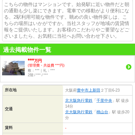
こちらの物件はマンションです。始発駅に近い物件だと朝
の通勤も少し楽にできます。電車での移動がより便利にな
る、2駅利用可能な物件です。眺めの良い物件探しは、こ
ちらの場所はいかがですか。当社スタッフが地域の賃貸情
報をご提供いたします。お客様のこだわりやご要望などご
ざいましたら、お気軽に当社へお問い合わせ下さい。
過去掲載物件一覧
***
万円
(管理費・共益費 ***円)
敷：***｜礼：***
2階 / *** / ***
所在地
大阪府
豊中市
上新田
２丁目6-23
北大阪急行電鉄
「
千里中央
」駅 徒歩
14分
交通
北大阪急行電鉄
「
桃山台
」駅 徒歩20
分
賃料
-