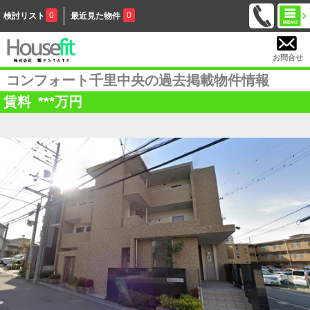
0
0
検討リスト
最近見た物件
お問合せ
コンフォート千里中央の過去掲載物件情報
賃料
***
万円