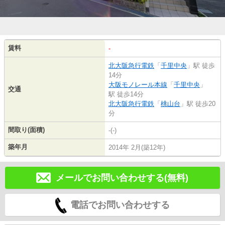
賃料
-
北大阪急行電鉄
「
千里中央
」駅 徒歩
14分
大阪モノレール本線
「
千里中央
」
交通
駅 徒歩14分
北大阪急行電鉄
「
桃山台
」駅 徒歩20
分
間取り(面積)
-(-)
築年月
2014年 2月(築12年)
メールでお問い合わせする(無料)
電話でお問い合わせする