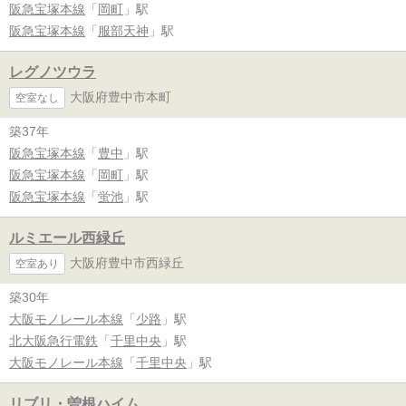
阪急宝塚本線
「
岡町
」駅
阪急宝塚本線
「
服部天神
」駅
レグノツウラ
大阪府豊中市本町
空室なし
築37年
阪急宝塚本線
「
豊中
」駅
阪急宝塚本線
「
岡町
」駅
阪急宝塚本線
「
蛍池
」駅
ルミエール西緑丘
大阪府豊中市西緑丘
空室あり
築30年
大阪モノレール本線
「
少路
」駅
北大阪急行電鉄
「
千里中央
」駅
大阪モノレール本線
「
千里中央
」駅
リブリ・曽根ハイム