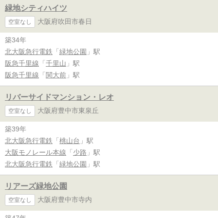
緑地シティハイツ
大阪府吹田市春日
空室なし
築34年
北大阪急行電鉄
「
緑地公園
」駅
阪急千里線
「
千里山
」駅
阪急千里線
「
関大前
」駅
リバーサイドマンション・レオ
大阪府豊中市東泉丘
空室なし
築39年
北大阪急行電鉄
「
桃山台
」駅
大阪モノレール本線
「
少路
」駅
北大阪急行電鉄
「
緑地公園
」駅
リアーズ緑地公園
大阪府豊中市寺内
空室なし
築47年