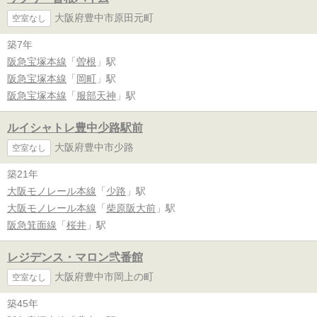
大阪府豊中市原田元町
空室なし
築7年
阪急宝塚本線
「
曽根
」駅
阪急宝塚本線
「
岡町
」駅
阪急宝塚本線
「
服部天神
」駅
ルイシャトレ豊中少路駅前
大阪府豊中市少路
空室なし
築21年
大阪モノレール本線
「
少路
」駅
大阪モノレール本線
「
柴原阪大前
」駅
阪急箕面線
「
桜井
」駅
レジデンス・マロン弐番館
大阪府豊中市岡上の町
空室なし
築45年