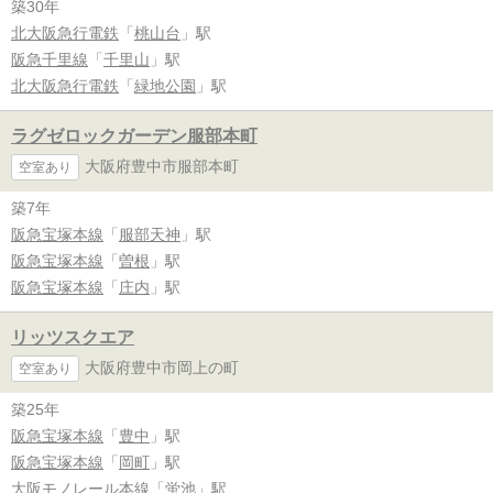
築30年
北大阪急行電鉄
「
桃山台
」駅
阪急千里線
「
千里山
」駅
北大阪急行電鉄
「
緑地公園
」駅
ラグゼロックガーデン服部本町
大阪府豊中市服部本町
空室あり
築7年
阪急宝塚本線
「
服部天神
」駅
阪急宝塚本線
「
曽根
」駅
阪急宝塚本線
「
庄内
」駅
リッツスクエア
大阪府豊中市岡上の町
空室あり
築25年
阪急宝塚本線
「
豊中
」駅
阪急宝塚本線
「
岡町
」駅
大阪モノレール本線
「
蛍池
」駅