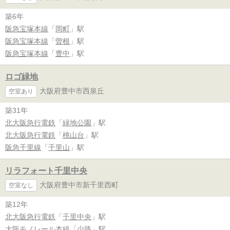
築6年
阪急宝塚本線
「
岡町
」駅
阪急宝塚本線
「
曽根
」駅
阪急宝塚本線
「
豊中
」駅
ロゴ緑地
大阪府豊中市西泉丘
空室あり
築31年
北大阪急行電鉄
「
緑地公園
」駅
北大阪急行電鉄
「
桃山台
」駅
阪急千里線
「
千里山
」駅
リラフォート千里中央
大阪府豊中市新千里西町
空室なし
築12年
北大阪急行電鉄
「
千里中央
」駅
大阪モノレール本線
「
少路
」駅