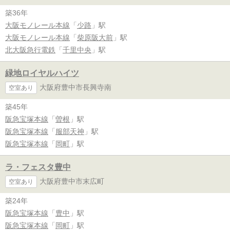
築36年
大阪モノレール本線
「
少路
」駅
大阪モノレール本線
「
柴原阪大前
」駅
北大阪急行電鉄
「
千里中央
」駅
緑地ロイヤルハイツ
大阪府豊中市長興寺南
空室あり
築45年
阪急宝塚本線
「
曽根
」駅
阪急宝塚本線
「
服部天神
」駅
阪急宝塚本線
「
岡町
」駅
ラ・フェスタ豊中
大阪府豊中市末広町
空室あり
築24年
阪急宝塚本線
「
豊中
」駅
阪急宝塚本線
「
岡町
」駅