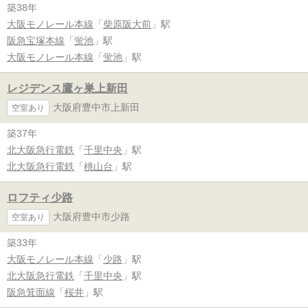
築38年
大阪モノレール本線
「
柴原阪大前
」駅
阪急宝塚本線
「
蛍池
」駅
大阪モノレール本線
「
蛍池
」駅
レジデンス鷹ヶ巣上新田
大阪府豊中市上新田
空室あり
築37年
北大阪急行電鉄
「
千里中央
」駅
北大阪急行電鉄
「
桃山台
」駅
ロフティ少路
大阪府豊中市少路
空室あり
築33年
大阪モノレール本線
「
少路
」駅
北大阪急行電鉄
「
千里中央
」駅
阪急箕面線
「
桜井
」駅