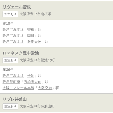
リヴェール曽根
大阪府豊中市南桜塚
空室あり
築19年
阪急宝塚本線
「
曽根
」駅
阪急宝塚本線
「
岡町
」駅
阪急宝塚本線
「
服部天神
」駅
ロマネスク豊中蛍池
大阪府豊中市螢池北町
空室あり
築36年
阪急宝塚本線
「
蛍池
」駅
阪急箕面線
「
石橋阪大前
」駅
大阪モノレール本線
「
大阪空港
」駅
リブレ待兼山
大阪府豊中市待兼山町
空室あり