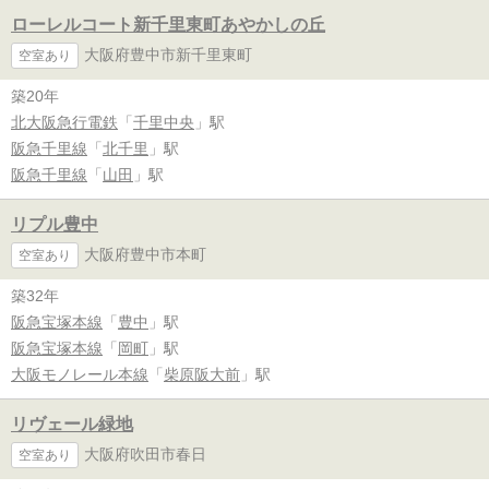
ローレルコート新千里東町あやかしの丘
大阪府豊中市新千里東町
空室あり
築20年
北大阪急行電鉄
「
千里中央
」駅
阪急千里線
「
北千里
」駅
阪急千里線
「
山田
」駅
リプル豊中
大阪府豊中市本町
空室あり
築32年
阪急宝塚本線
「
豊中
」駅
阪急宝塚本線
「
岡町
」駅
大阪モノレール本線
「
柴原阪大前
」駅
リヴェール緑地
大阪府吹田市春日
空室あり