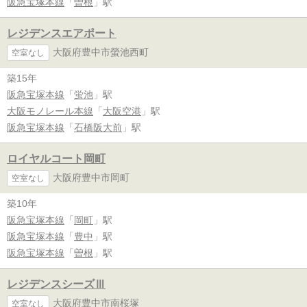
阪急宝塚本線
「
曽根
」駅
レジデンスエアポート
大阪府豊中市螢池西町
空室なし
築15年
阪急宝塚本線
「
蛍池
」駅
大阪モノレール本線
「
大阪空港
」駅
阪急宝塚本線
「
石橋阪大前
」駅
ロイヤルコート岡町
大阪府豊中市岡町
空室なし
築10年
阪急宝塚本線
「
岡町
」駅
阪急宝塚本線
「
豊中
」駅
阪急宝塚本線
「
曽根
」駅
レジデンスシーズⅢ
大阪府豊中市南桜塚
空室なし