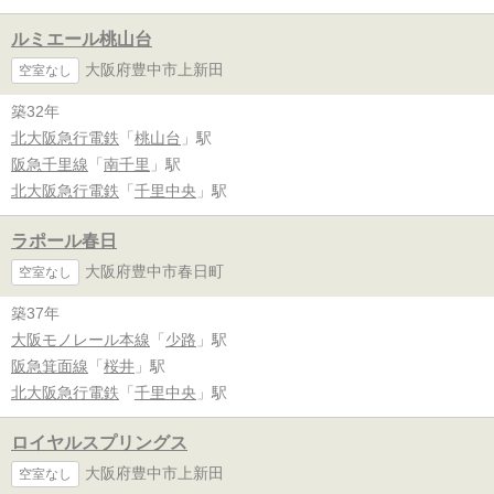
ルミエール桃山台
大阪府豊中市上新田
空室なし
築32年
北大阪急行電鉄
「
桃山台
」駅
阪急千里線
「
南千里
」駅
北大阪急行電鉄
「
千里中央
」駅
ラポール春日
大阪府豊中市春日町
空室なし
築37年
大阪モノレール本線
「
少路
」駅
阪急箕面線
「
桜井
」駅
北大阪急行電鉄
「
千里中央
」駅
ロイヤルスプリングス
大阪府豊中市上新田
空室なし