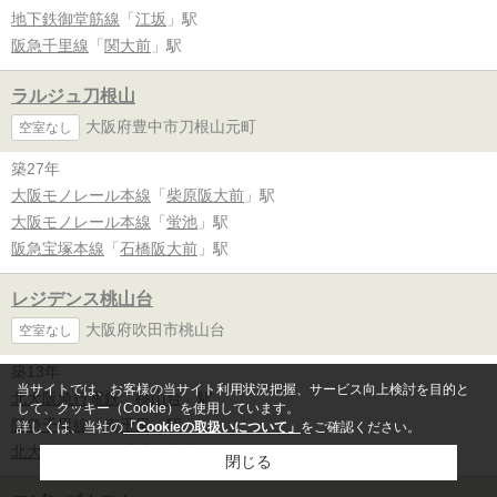
地下鉄御堂筋線
「
江坂
」駅
阪急千里線
「
関大前
」駅
ラルジュ刀根山
大阪府豊中市刀根山元町
空室なし
築27年
大阪モノレール本線
「
柴原阪大前
」駅
大阪モノレール本線
「
蛍池
」駅
阪急宝塚本線
「
石橋阪大前
」駅
レジデンス桃山台
大阪府吹田市桃山台
空室なし
築13年
当サイトでは、お客様の当サイト利用状況把握、サービス向上検討を目的と
北大阪急行電鉄
「
桃山台
」駅
して、クッキー（Cookie）を使用しています。
阪急千里線
「
南千里
」駅
詳しくは、当社の
「Cookieの取扱いについて」
をご確認ください。
北大阪急行電鉄
「
千里中央
」駅
閉じる