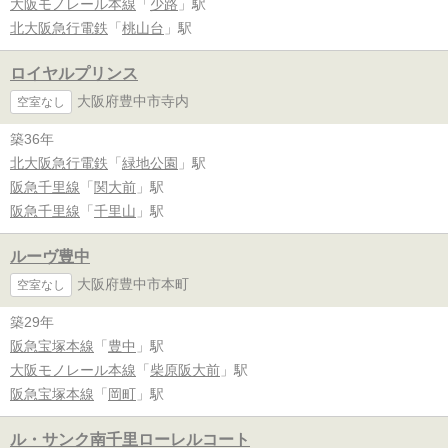
大阪モノレール本線
「
少路
」駅
北大阪急行電鉄
「
桃山台
」駅
ロイヤルプリンス
大阪府豊中市寺内
空室なし
築36年
北大阪急行電鉄
「
緑地公園
」駅
阪急千里線
「
関大前
」駅
阪急千里線
「
千里山
」駅
ルーヴ豊中
大阪府豊中市本町
空室なし
築29年
阪急宝塚本線
「
豊中
」駅
大阪モノレール本線
「
柴原阪大前
」駅
阪急宝塚本線
「
岡町
」駅
ル・サンク南千里ローレルコート