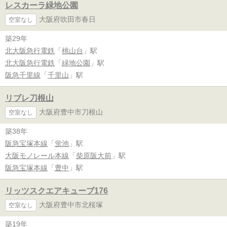
レスカーラ緑地公園
大阪府吹田市春日
空室なし
築29年
北大阪急行電鉄
「
桃山台
」駅
北大阪急行電鉄
「
緑地公園
」駅
阪急千里線
「
千里山
」駅
リブレ刀根山
大阪府豊中市刀根山
空室なし
築38年
阪急宝塚本線
「
蛍池
」駅
大阪モノレール本線
「
柴原阪大前
」駅
阪急宝塚本線
「
豊中
」駅
リッツスクエアキューブ176
大阪府豊中市北桜塚
空室なし
築19年