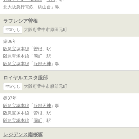
北大阪急行電鉄
「
桃山台
」駅
ラフレシア曽根
大阪府豊中市原田元町
空室なし
築36年
阪急宝塚本線
「
曽根
」駅
阪急宝塚本線
「
岡町
」駅
阪急宝塚本線
「
服部天神
」駅
ロイヤルエスタ服部
大阪府豊中市服部元町
空室なし
築37年
阪急宝塚本線
「
服部天神
」駅
阪急宝塚本線
「
曽根
」駅
阪急宝塚本線
「
岡町
」駅
レジデンス南桜塚