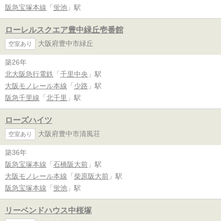
阪急宝塚本線
「
蛍池
」駅
ローレルスクエア豊中緑丘壱番館
大阪府豊中市緑丘
空室あり
築26年
北大阪急行電鉄
「
千里中央
」駅
大阪モノレール本線
「
少路
」駅
阪急千里線
「
北千里
」駅
ローズハイツ
大阪府豊中市清風荘
空室あり
築36年
阪急宝塚本線
「
石橋阪大前
」駅
大阪モノレール本線
「
柴原阪大前
」駅
阪急宝塚本線
「
蛍池
」駅
リーベンドハウス中桜塚