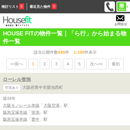
0
0
検討リスト
最近見た物件
お問合せ
HOUSE FITの物件一覧｜「ら行」から始まる物
件一覧
該当公開件数
640
件
1-100
件表示
<<前へ
1
2
3
4
5
次へ>>
最初
ローレル蛍池
大阪府豊中市螢池西町
空室あり
築34年
大阪モノレール本線
「
大阪空港
」駅
阪急宝塚本線
「
蛍池
」駅
阪急宝塚本線
「
豊中
」駅