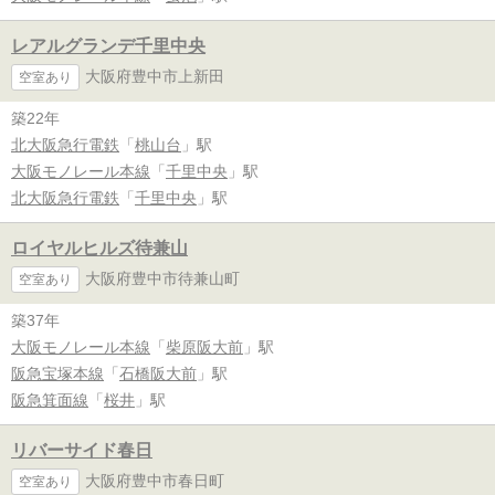
レアルグランデ千里中央
大阪府豊中市上新田
空室あり
築22年
北大阪急行電鉄
「
桃山台
」駅
大阪モノレール本線
「
千里中央
」駅
北大阪急行電鉄
「
千里中央
」駅
ロイヤルヒルズ待兼山
大阪府豊中市待兼山町
空室あり
築37年
大阪モノレール本線
「
柴原阪大前
」駅
阪急宝塚本線
「
石橋阪大前
」駅
阪急箕面線
「
桜井
」駅
リバーサイド春日
大阪府豊中市春日町
空室あり