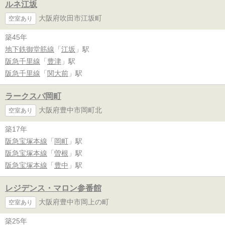
ルネ江坂
大阪府吹田市江坂町
空室あり
築45年
地下鉄御堂筋線
「
江坂
」駅
阪急千里線
「
豊津
」駅
阪急千里線
「
関大前
」駅
ラークスパ岡町
大阪府豊中市岡町北
空室あり
築17年
阪急宝塚本線
「
岡町
」駅
阪急宝塚本線
「
曽根
」駅
阪急宝塚本線
「
豊中
」駅
レジデンス・マロン参番館
大阪府豊中市岡上の町
空室あり
築25年