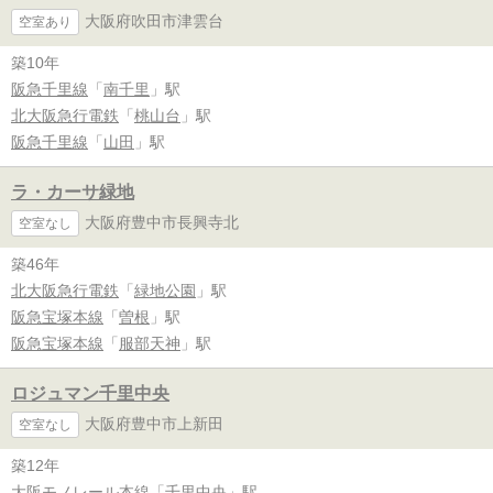
大阪府吹田市津雲台
空室あり
築10年
阪急千里線
「
南千里
」駅
北大阪急行電鉄
「
桃山台
」駅
阪急千里線
「
山田
」駅
ラ・カーサ緑地
大阪府豊中市長興寺北
空室なし
築46年
北大阪急行電鉄
「
緑地公園
」駅
阪急宝塚本線
「
曽根
」駅
阪急宝塚本線
「
服部天神
」駅
ロジュマン千里中央
大阪府豊中市上新田
空室なし
築12年
大阪モノレール本線
「
千里中央
」駅