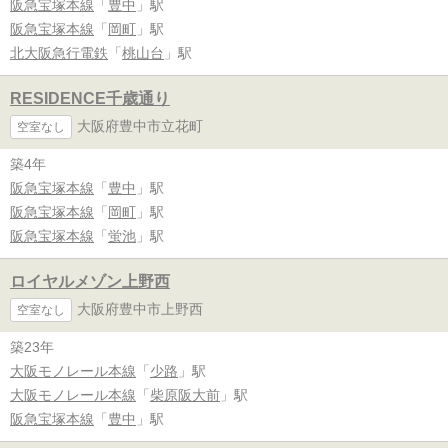
阪急宝塚本線
「
豊中
」駅
阪急宝塚本線
「
岡町
」駅
北大阪急行電鉄
「
桃山台
」駅
RESIDENCE千歳通り
大阪府豊中市立花町
空室なし
築4年
阪急宝塚本線
「
豊中
」駅
阪急宝塚本線
「
岡町
」駅
阪急宝塚本線
「
蛍池
」駅
ロイヤルメゾン上野西
大阪府豊中市上野西
空室なし
築23年
大阪モノレール本線
「
少路
」駅
大阪モノレール本線
「
柴原阪大前
」駅
阪急宝塚本線
「
豊中
」駅