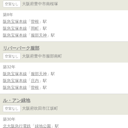
大阪府豊中市南桜塚
空室なし
築8年
阪急宝塚本線
「
曽根
」駅
阪急宝塚本線
「
岡町
」駅
阪急宝塚本線
「
服部天神
」駅
リバーパーク服部
大阪府豊中市服部南町
空室なし
築32年
阪急宝塚本線
「
服部天神
」駅
阪急宝塚本線
「
庄内
」駅
阪急宝塚本線
「
曽根
」駅
ル・アン緑地
大阪府吹田市江坂町
空室なし
築30年
北大阪急行電鉄
「
緑地公園
」駅