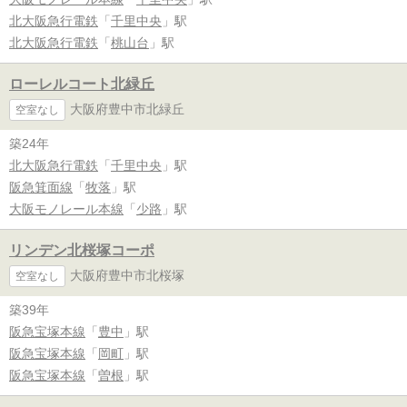
北大阪急行電鉄
「
千里中央
」駅
北大阪急行電鉄
「
桃山台
」駅
ローレルコート北緑丘
大阪府豊中市北緑丘
空室なし
築24年
北大阪急行電鉄
「
千里中央
」駅
阪急箕面線
「
牧落
」駅
大阪モノレール本線
「
少路
」駅
リンデン北桜塚コーポ
大阪府豊中市北桜塚
空室なし
築39年
阪急宝塚本線
「
豊中
」駅
阪急宝塚本線
「
岡町
」駅
阪急宝塚本線
「
曽根
」駅