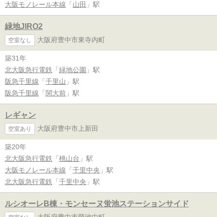
大阪モノレール本線
「
山田
」駅
緑地JIRO2
大阪府豊中市東寺内町
空室なし
築31年
北大阪急行電鉄
「
緑地公園
」駅
阪急千里線
「
千里山
」駅
阪急千里線
「
関大前
」駅
レギャン
大阪府豊中市上新田
空室あり
築20年
北大阪急行電鉄
「
桃山台
」駅
大阪モノレール本線
「
千里中央
」駅
北大阪急行電鉄
「
千里中央
」駅
ルシオーレB棟・モンセーヌ蛍池ステーションサイド