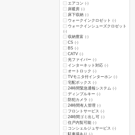
エアコン
(-)
床暖房
(-)
床下収納
(-)
ウォークインクロゼット
(-)
ウォークインシューズクロゼット
(-)
収納豊富
(-)
CS
(-)
BS
(-)
CATV
(-)
光ファイバー
(-)
インターネット対応
(-)
オートロック
(-)
TVモニタ付インターホン
(-)
宅配ボックス
(-)
24時間緊急通報システム
(-)
ディンプルキー
(-)
防犯カメラ
(-)
24時間有人管理
(-)
フロントサービス
(-)
24時間ゴミ出し可
(-)
住戸内覧可能
(-)
コンシェルジュサービス
(-)
駐車場あり
(-)