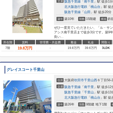
交通
阪急千里線
「
南千里
」駅 徒歩1分
北大阪急行電鉄
「
桃山台
」駅 徒
阪急千里線
「
山田
」駅 徒歩20分
築10年
15階建
鉄
築年
階数
構造
ぜひ一度見ていただきたい、「ル・サン
アシス南千里店まで徒歩3分です。築9
良い...
所在階
賃料
管理費・共益費
敷金
礼金
間取り
19.8
万円
7階
-
19.8万円
39.6万円
3LDK
グレイスコート千里山
大阪府
吹田市
千里山西
６丁目56-
住所
交通
阪急千里線
「
南千里
」駅 徒歩12
阪急千里線
「
千里山
」駅 徒歩13
北大阪急行電鉄
「
桃山台
」駅 徒
築26年
9階建 地下1階
築年
階数