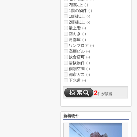
2階以上
(-)
1階の物件
(-)
10階以上
(-)
20階以上
(-)
最上階
(-)
南向き
(-)
角部屋
(-)
ワンフロア
(-)
高層ビル
(-)
飲食店可
(-)
居抜物件
(-)
個別空調
(-)
都市ガス
(-)
下水道
(-)
2
件が該当
新着物件