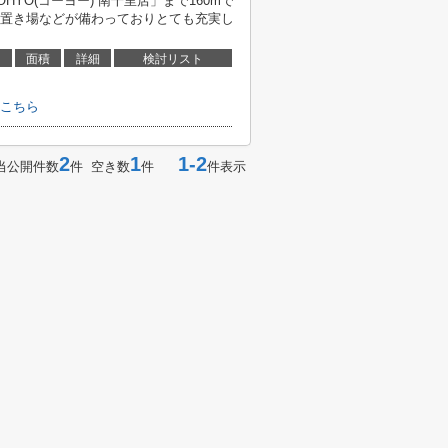
YO(コーヨー) 南千里店」まで160mで
置き場などが備わっておりとても充実し
面積
詳細
検討リスト
こちら
2
1
1-2
当公開件数
件 空き数
件
件表示