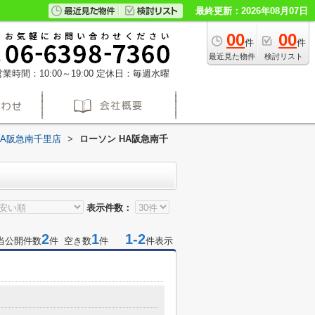
最終更新：2026年08月07日
00
00
件
件
最近見た物件
検討リスト
業時間：10:00～19:00
定休日：毎週水曜
HA阪急南千里店
>
ローソン HA阪急南千
表示件数：
2
1
1-2
当公開件数
件 空き数
件
件表示