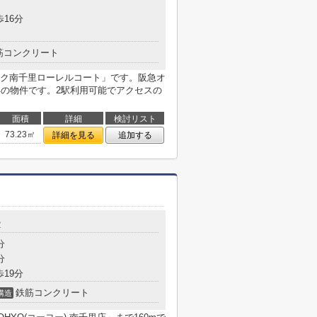
歩16分
筋コンクリート
ク南千里ローレルコート」です。阪急オ
年の物件です。2駅利用可能でアクセスの
面積
詳細
検討リスト
73.23㎡
詳細を見る
追加する
2
分
分
歩19分
鉄筋コンクリート
構造