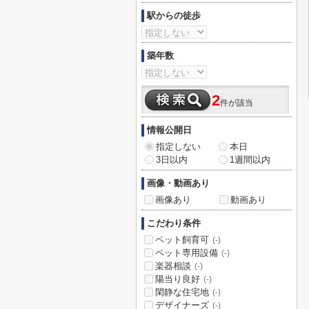
駅からの徒歩
築年数
2
件が該当
情報公開日
指定しない
本日
3日以内
1週間以内
画像・動画あり
画像あり
動画あり
こだわり条件
ペット飼育可
(-)
ペット専用設備
(-)
楽器相談
(-)
陽当り良好
(-)
閑静な住宅地
(-)
デザイナーズ
(-)