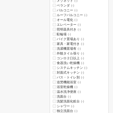
メゾネット
(-)
ベランダ
(-)
バルコニー
(-)
ルーフバルコニー
(-)
オール電化
(-)
エレベーター
(-)
照明器具付き
(-)
駐輪場
(-)
バイク置場あり
(-)
家具・家電付き
(-)
洗濯機置場有
(-)
外観タイル張り
(-)
コンロ２口以上
(-)
食器洗い乾燥機
(-)
システムキッチン
(-)
対面式キッチン
(-)
バス・トイレ別
(-)
追焚機能浴室
(-)
浴室乾燥機
(-)
温水洗浄便座
(-)
洗面台
(-)
洗髪洗面化粧台
(-)
シャワー
(-)
独立洗面台
(-)