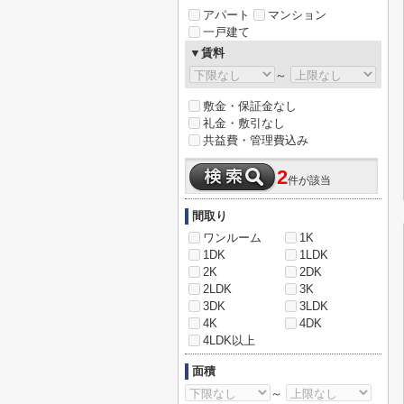
アパート
マンション
一戸建て
▼賃料
～
敷金・保証金なし
礼金・敷引なし
共益費・管理費込み
2
件が該当
間取り
ワンルーム
1K
1DK
1LDK
2K
2DK
2LDK
3K
3DK
3LDK
4K
4DK
4LDK以上
面積
～