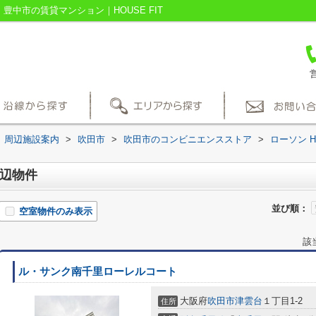
豊中市の賃貸マンション｜HOUSE FIT
営
周辺施設案内
>
吹田市
>
吹田市のコンビニエンスストア
>
ローソン 
周辺物件
並び順：
空室物件のみ表示
該
ル・サンク南千里ローレルコート
大阪府
吹田市
津雲台
１丁目1-2
住所