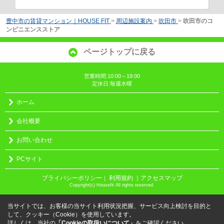
豊中市の賃貸マンション｜HOUSE FIT
>
周辺施設案内
>
吹田市
>
吹田市のコ
ンビニエンスストア
ページトップに戻る
営業時間:10:00～19:00
定休日:毎週水曜
ホーム
会社概要
お問い合わせ
PCサイト
プライバシーポリシー
利用規約
｜アクセスマップ
｜
Copyright(c) Housefit All rights reserved.
当サイトでは、お客様の当サイト利用状況把握、サービス向上検討を目的と
して、クッキー（Cookie）を使用しています。
詳しくは、当社の
「Cookieの取扱いについて」
をご確認ください。