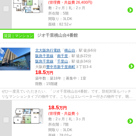
(管理費・共益費 26,400円)
敷：2ヶ月｜礼：2ヶ月
所在階：5階
間取り：3LDK
面積：82.52㎡
ジオ千里桃山台4番館
賃貸｜マンション
北大阪急行電鉄
「
桃山台
」駅 徒歩6分
阪急千里線
「
南千里
」駅 徒歩22分
阪急千里線
「
千里山
」駅 徒歩34分
大阪府
豊中市
新千里南町
３丁目3-4
18.5
万円
築年数：築18年 ｜募集中：
1室
階数：15階建
ぜひ一度見ていただきたい、「ジオ千里桃山台4番館」です。防犯対策もバッチ
リなマンションタイプの物件です。こちらはエレベーター付きの物件です。眺望
良好なマンションで魅力的です...
18.5
万
円
(管理費・共益費 -)
敷：2ヶ月｜礼：3ヶ月
所在階：7階
間取り：3LDK
面積：78.03㎡