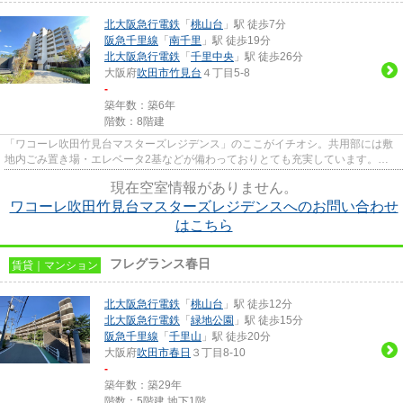
北大阪急行電鉄
「
桃山台
」駅 徒歩7分
阪急千里線
「
南千里
」駅 徒歩19分
北大阪急行電鉄
「
千里中央
」駅 徒歩26分
大阪府
吹田市
竹見台
４丁目5-8
-
築年数：築6年
階数：8階建
「ワコーレ吹田竹見台マスターズレジデンス」のここがイチオシ。共用部には敷
地内ごみ置き場・エレベータ2基などが備わっておりとても充実しています。設
備が充実してうれしい、築浅物...
現在空室情報がありません。
ワコーレ吹田竹見台マスターズレジデンスへのお問い合わせ
はこちら
フレグランス春日
賃貸｜マンション
北大阪急行電鉄
「
桃山台
」駅 徒歩12分
北大阪急行電鉄
「
緑地公園
」駅 徒歩15分
阪急千里線
「
千里山
」駅 徒歩20分
大阪府
吹田市
春日
３丁目8-10
-
築年数：築29年
階数：5階建 地下1階