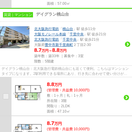
面積：57.00㎡
デイグラン桃山台
賃貸｜マンション
北大阪急行電鉄
「
桃山台
」駅 徒歩11分
大阪モノレール本線
「
千里中央
」駅 徒歩21分
北大阪急行電鉄
「
千里中央
」駅 徒歩21分
大阪府
豊中市
新千里南町
２丁目2-30
8.7
8.8
万円～
万円
築年数：築33年 ｜募集中：
3室
階数：5階建
デイグラン桃山台：北大阪急行電鉄桃山台にも近くて便利。こちらはマンション
タイプになります。2駅利用できる場所にあり、行き先に合わせて使い分けがで
きます。駅近くに立地する物件...
8.8
万
円
(管理費・共益費 10,000円)
敷：1ヶ月｜礼：1ヶ月
所在階：3階
間取り：2LDK
面積：47.10㎡
8.7
万
円
(管理費・共益費 10,000円)