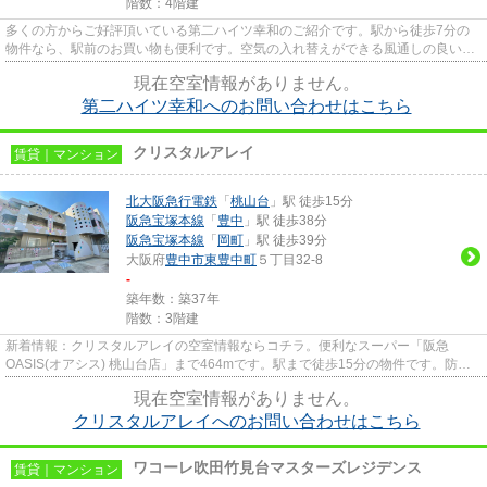
階数：4階建
多くの方からご好評頂いている第二ハイツ幸和のご紹介です。駅から徒歩7分の
物件なら、駅前のお買い物も便利です。空気の入れ替えができる風通しの良い物
件です。最上階の物件です。豊...
現在空室情報がありません。
第二ハイツ幸和へのお問い合わせはこちら
クリスタルアレイ
賃貸｜マンション
北大阪急行電鉄
「
桃山台
」駅 徒歩15分
阪急宝塚本線
「
豊中
」駅 徒歩38分
阪急宝塚本線
「
岡町
」駅 徒歩39分
大阪府
豊中市
東豊中町
５丁目32-8
-
築年数：築37年
階数：3階建
新着情報：クリスタルアレイの空室情報ならコチラ。便利なスーパー「阪急
OASIS(オアシス) 桃山台店」まで464mです。駅まで徒歩15分の物件です。防犯
対策もバッチリなマンションタイプ...
現在空室情報がありません。
クリスタルアレイへのお問い合わせはこちら
ワコーレ吹田竹見台マスターズレジデンス
賃貸｜マンション