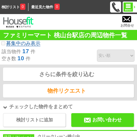
0
0
検討リスト
最近見た物件
お問合せ
ファミリーマート 桃山台駅店の周辺物件一覧
募集中のみ表示
17
該当物件
件
10
空き数
件
さらに条件を絞り込む
物件リクエスト
チェックした物件をまとめて
検討リストに追加
お問い合わせ
クリークレーン桃山台
賃貸｜マンション