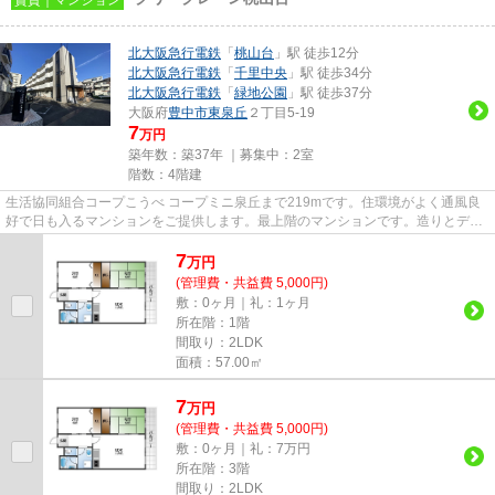
北大阪急行電鉄
「
桃山台
」駅 徒歩12分
北大阪急行電鉄
「
千里中央
」駅 徒歩34分
北大阪急行電鉄
「
緑地公園
」駅 徒歩37分
大阪府
豊中市
東泉丘
２丁目5-19
7
万円
築年数：築37年 ｜募集中：
2室
階数：4階建
生活協同組合コープこうべ コープミニ泉丘まで219mです。住環境がよく通風良
好で日も入るマンションをご提供します。最上階のマンションです。造りとデザ
インに関して、自信をもって情...
7
万
円
(管理費・共益費 5,000円)
敷：0ヶ月｜礼：1ヶ月
所在階：1階
間取り：2LDK
面積：57.00㎡
7
万
円
(管理費・共益費 5,000円)
敷：0ヶ月｜礼：7万円
所在階：3階
間取り：2LDK