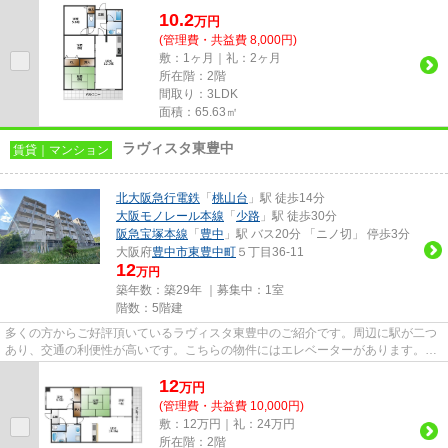
で、清々しい朝を迎えることので...
10.2
万
円
(管理費・共益費 8,000円)
敷：1ヶ月｜礼：2ヶ月
所在階：2階
間取り：3LDK
面積：65.63㎡
ラヴィスタ東豊中
賃貸｜マンション
北大阪急行電鉄
「
桃山台
」駅 徒歩14分
大阪モノレール本線
「
少路
」駅 徒歩30分
阪急宝塚本線
「
豊中
」駅 バス20分 「ニノ切」 停歩3分
大阪府
豊中市
東豊中町
５丁目36-11
12
万円
築年数：築29年 ｜募集中：
1室
階数：5階建
多くの方からご好評頂いているラヴィスタ東豊中のご紹介です。周辺に駅が二つ
あり、交通の利便性が高いです。こちらの物件にはエレベーターがあります。こ
ちらの物件は、駅へも徒歩14...
12
万
円
(管理費・共益費 10,000円)
敷：12万円｜礼：24万円
所在階：2階