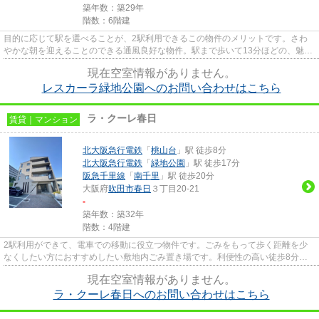
築年数：築29年
階数：6階建
目的に応じて駅を選べることが、2駅利用できるこの物件のメリットです。さわ
やかな朝を迎えることのできる通風良好な物件。駅まで歩いて13分ほどの、魅力
的な立地の物件です。自走式駐...
現在空室情報がありません。
レスカーラ緑地公園へのお問い合わせはこちら
ラ・クーレ春日
賃貸｜マンション
北大阪急行電鉄
「
桃山台
」駅 徒歩8分
北大阪急行電鉄
「
緑地公園
」駅 徒歩17分
阪急千里線
「
南千里
」駅 徒歩20分
大阪府
吹田市
春日
３丁目20-21
-
築年数：築32年
階数：4階建
2駅利用ができて、電車での移動に役立つ物件です。ごみをもって歩く距離を少
なくしたい方におすすめしたい敷地内ごみ置き場です。利便性の高い徒歩8分の
物件です。いつでも快適空間を...
現在空室情報がありません。
ラ・クーレ春日へのお問い合わせはこちら