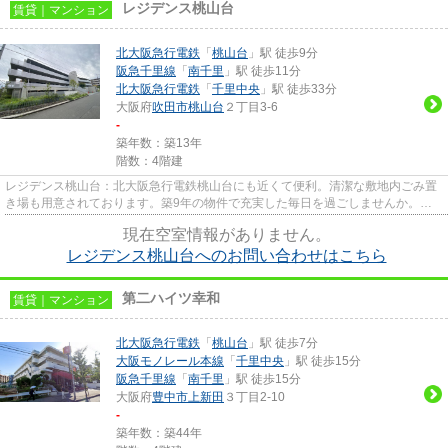
レジデンス桃山台
賃貸｜マンション
北大阪急行電鉄
「
桃山台
」駅 徒歩9分
阪急千里線
「
南千里
」駅 徒歩11分
北大阪急行電鉄
「
千里中央
」駅 徒歩33分
大阪府
吹田市
桃山台
２丁目3-6
-
築年数：築13年
階数：4階建
レジデンス桃山台：北大阪急行電鉄桃山台にも近くて便利。清潔な敷地内ごみ置
き場も用意されております。築9年の物件で充実した毎日を過ごしませんか。通
風システムが整った、住環境の...
現在空室情報がありません。
レジデンス桃山台へのお問い合わせはこちら
第二ハイツ幸和
賃貸｜マンション
北大阪急行電鉄
「
桃山台
」駅 徒歩7分
大阪モノレール本線
「
千里中央
」駅 徒歩15分
阪急千里線
「
南千里
」駅 徒歩15分
大阪府
豊中市
上新田
３丁目2-10
-
築年数：築44年