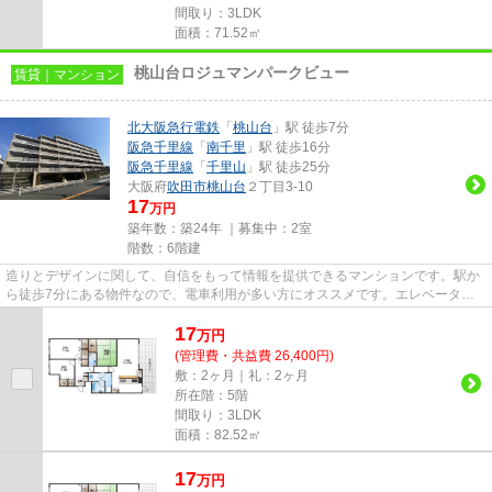
間取り：3LDK
面積：71.52㎡
桃山台ロジュマンパークビュー
賃貸｜マンション
北大阪急行電鉄
「
桃山台
」駅 徒歩7分
阪急千里線
「
南千里
」駅 徒歩16分
阪急千里線
「
千里山
」駅 徒歩25分
大阪府
吹田市
桃山台
２丁目3-10
17
万円
築年数：築24年 ｜募集中：
2室
階数：6階建
造りとデザインに関して、自信をもって情報を提供できるマンションです。駅か
ら徒歩7分にある物件なので、電車利用が多い方にオススメです。エレベーター
がある物件です。2駅利用可能...
17
万
円
(管理費・共益費 26,400円)
敷：2ヶ月｜礼：2ヶ月
所在階：5階
間取り：3LDK
面積：82.52㎡
17
万
円