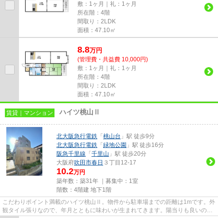
敷：1ヶ月｜礼：1ヶ月
所在階：4階
間取り：2LDK
面積：47.10㎡
8.8
万
円
(管理費・共益費 10,000円)
敷：1ヶ月｜礼：1ヶ月
所在階：4階
間取り：2LDK
面積：47.10㎡
ハイツ桃山Ⅱ
賃貸｜マンション
北大阪急行電鉄
「
桃山台
」駅 徒歩9分
北大阪急行電鉄
「
緑地公園
」駅 徒歩16分
阪急千里線
「
千里山
」駅 徒歩20分
大阪府
吹田市
春日
３丁目12-17
10.2
万円
築年数：築31年 ｜募集中：
1室
階数：4階建 地下1階
こだわりポイント満載のハイツ桃山Ⅱ。物件から駐車場までの距離は1mです。外
観タイル張りなので、年月とともに味わいが生まれてきます。陽当りも良いの