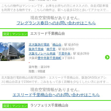
こちらの物件はマンションです。お車をお持ちの方にオススメの、自走式駐車場
を利用できる物件です。こちらの物件は、駅へも徒歩12分と歩いてアクセスでき
ます。電車での移動がより便...
現在空室情報がありません。
フレグランス春日へのお問い合わせはこちら
エスリード千里桃山台
賃貸｜マンション
北大阪急行電鉄
「
桃山台
」駅 徒歩5分
阪急千里線
「
南千里
」駅 徒歩19分
大阪モノレール本線
「
千里中央
」駅 徒歩28分
大阪府
豊中市
新千里南町
３丁目8-1
-
築年数：築16年
階数：9階建
北大阪急行電鉄桃山台駅周辺物件：エスリード千里桃山台。阪急OASIS(オアシ
ス) 桃山台店まで156mです。ごみをもって歩く距離を少なくしたい方におすすめ
したい敷地内ごみ置き場です。...
現在空室情報がありません。
エスリード千里桃山台へのお問い合わせはこちら
ラソフェリス千里桃山台
賃貸｜マンション