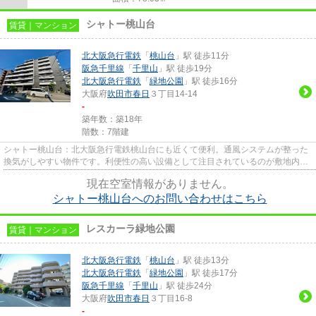
シャトー桃山台
賃貸｜マンション
北大阪急行電鉄
「
桃山台
」駅 徒歩11分
阪急千里線
「
千里山
」駅 徒歩19分
北大阪急行電鉄
「
緑地公園
」駅 徒歩16分
大阪府
吹田市
春日
３丁目14-14
-
築年数：築18年
階数：7階建
シャトー桃山台：北大阪急行電鉄桃山台にも近くて便利。通風システムが整った
換気がしやすい物件です。利便性の高い設備として注目されているのが敷地内ご
み置き場です。付近に駅が2つ...
現在空室情報がありません。
シャトー桃山台へのお問い合わせはこちら
レスカーラ緑地公園
賃貸｜マンション
北大阪急行電鉄
「
桃山台
」駅 徒歩13分
北大阪急行電鉄
「
緑地公園
」駅 徒歩17分
阪急千里線
「
千里山
」駅 徒歩24分
大阪府
吹田市
春日
３丁目16-8
-