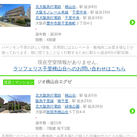
北大阪急行電鉄
「
桃山台
」駅 徒歩8分
大阪モノレール本線
「
千里中央
」駅 徒歩19分
北大阪急行電鉄
「
千里中央
」駅 徒歩19分
大阪府
豊中市
新千里南町
２丁目4-1
-
築年数：築30年
階数：4階建
パーシモン千里の詳しい情報。共用部にはエレベータ・敷地内ごみ置き場などが
揃っております。朝に慌てることなく行動するために駅から徒歩8分の駅近物件
はいかがでしょうか。2駅利用...
現在空室情報がありません。
ラソフェリス千里桃山台へのお問い合わせはこちら
ジオ桃山台エグゼ
賃貸｜マンション
北大阪急行電鉄
「
桃山台
」駅 徒歩5分
阪急千里線
「
南千里
」駅 徒歩23分
北大阪急行電鉄
「
緑地公園
」駅 徒歩26分
大阪府
吹田市
桃山台
５丁目4-4
-
築年数：築21年
階数：7階建 地下1階
共用部にはエレベータ・敷地内ごみ置き場など様々な設備やサービスが揃ってい