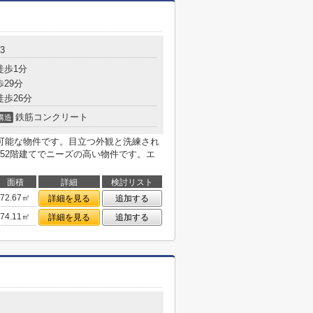
3
徒歩1分
歩29分
徒歩26分
鉄筋コンクリート
構造
可能な物件です。目立つ外観と洗練され
52階建てでニーズの高い物件です。エ
面積
詳細
検討リスト
72.67㎡
詳細を見る
追加する
74.11㎡
詳細を見る
追加する