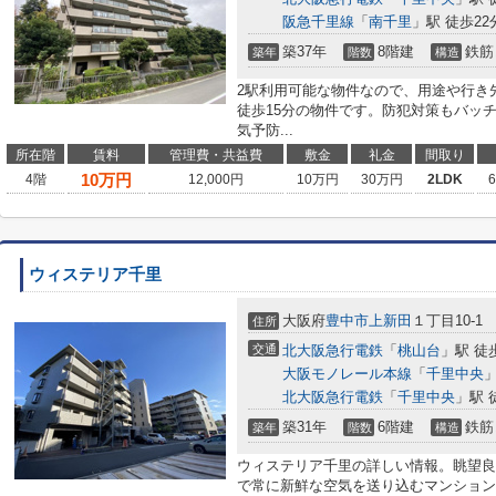
阪急千里線
「
南千里
」駅 徒歩22
築37年
8階建
鉄筋
築年
階数
構造
2駅利用可能な物件なので、用途や行き
徒歩15分の物件です。防犯対策もバッ
気予防...
所在階
賃料
管理費・共益費
敷金
礼金
間取り
10
万円
4階
12,000円
10万円
30万円
2LDK
ウィステリア千里
大阪府
豊中市
上新田
１丁目10-1
住所
交通
北大阪急行電鉄
「
桃山台
」駅 徒
大阪モノレール本線
「
千里中央
」
北大阪急行電鉄
「
千里中央
」駅 
築31年
6階建
鉄筋
築年
階数
構造
ウィステリア千里の詳しい情報。眺望良
で常に新鮮な空気を送り込むマンション