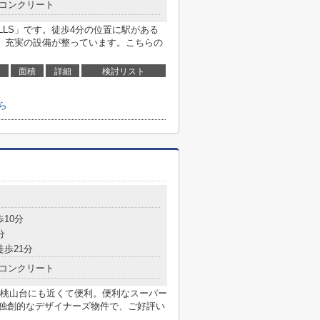
コンクリート
ILLS」です。徒歩4分の位置に駅がある
、充実の設備が整っています。こちらの
面積
詳細
検討リスト
ら
歩10分
分
徒歩21分
コンクリート
桃山台にも近くて便利。便利なスーパー
。独創的なデザイナーズ物件で、ご好評い