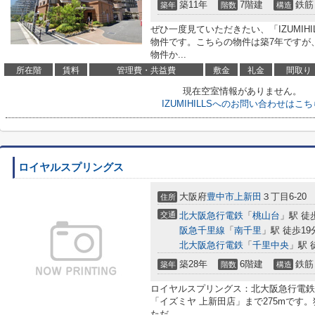
築11年
7階建
鉄筋
築年
階数
構造
ぜひ一度見ていただきたい、「IZUMIH
物件です。こちらの物件は築7年ですが
物件か...
所在階
賃料
管理費・共益費
敷金
礼金
間取り
現在空室情報がありません。
IZUMIHILLSへのお問い合わせはこち
ロイヤルスプリングス
大阪府
豊中市
上新田
３丁目6-20
住所
交通
北大阪急行電鉄
「
桃山台
」駅 徒
阪急千里線
「
南千里
」駅 徒歩19
北大阪急行電鉄
「
千里中央
」駅 
築28年
6階建
鉄筋
築年
階数
構造
ロイヤルスプリングス：北大阪急行電鉄
「イズミヤ 上新田店」まで275mです
ただ...