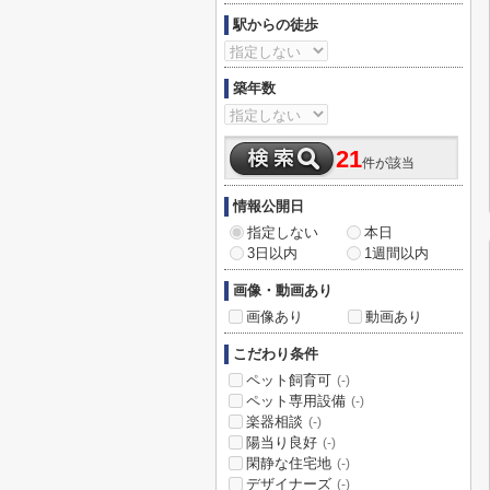
駅からの徒歩
築年数
21
件が該当
情報公開日
指定しない
本日
3日以内
1週間以内
画像・動画あり
画像あり
動画あり
こだわり条件
ペット飼育可
(-)
ペット専用設備
(-)
楽器相談
(-)
陽当り良好
(-)
閑静な住宅地
(-)
デザイナーズ
(-)