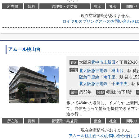
所在階
賃料
管理費・共益費
敷金
礼金
間取り
現在空室情報がありません。
ロイヤルスプリングスへのお問い合わせは
アムール桃山台
大阪府
豊中市
上新田
４丁目23-18
住所
交通
北大阪急行電鉄
「
桃山台
」駅 徒
阪急千里線
「
南千里
」駅 徒歩15
北大阪急行電鉄
「
千里中央
」駅 
築32年
4階建 地下1階
築年
階数
歩いて454mの場所に、イズミヤ 上新
て、自信をもって情報を提供できるマン
途や行...
所在階
賃料
管理費・共益費
敷金
礼金
間取り
現在空室情報がありません。
アムール桃山台へのお問い合わせはこ