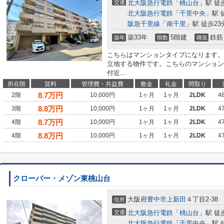
交通
北大阪急行電鉄
「
桃山台
」駅 徒
北大阪急行電鉄
「
千里中央
」駅 
阪急千里線
「
南千里
」駅 徒歩23
築33年
5階建
鉄筋
築年
階数
構造
こちらはマンションタイプになります。
立地する物件です。こちらのマンション
付近...
所在階
賃料
管理費・共益費
敷金
礼金
間取り
8.7
万円
2階
10,000円
1ヶ月
1ヶ月
2LDK
4
8.8
万円
3階
10,000円
1ヶ月
1ヶ月
2LDK
4
8.7
万円
4階
10,000円
1ヶ月
1ヶ月
2LDK
4
8.8
万円
4階
10,000円
1ヶ月
1ヶ月
2LDK
4
クローバー・メゾン東桃山台
大阪府
豊中市
上新田
４丁目2-38
住所
交通
北大阪急行電鉄
「
桃山台
」駅 徒
北大阪急行電鉄
「
千里中央
」駅 