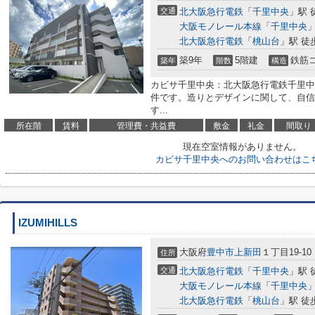
交通
北大阪急行電鉄
「
千里中央
」駅 
大阪モノレール本線
「
千里中央
」
北大阪急行電鉄
「
桃山台
」駅 徒
築9年
5階建
鉄筋
築年
階数
構造
カビサ千里中央：北大阪急行電鉄千里中
件です。造りとデザインに関して、自信
す...
所在階
賃料
管理費・共益費
敷金
礼金
間取り
現在空室情報がありません。
カビサ千里中央へのお問い合わせはこ
IZUMIHILLS
大阪府
豊中市
上新田
１丁目19-10
住所
交通
北大阪急行電鉄
「
千里中央
」駅 
大阪モノレール本線
「
千里中央
」
北大阪急行電鉄
「
桃山台
」駅 徒