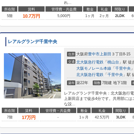
れ...
所在階
賃料
管理費・共益費
敷金
礼金
間取り
10.7
万円
5階
5,000円
1ヶ月
2ヶ月
2LDK
6
レアルグランデ千里中央
大阪府
豊中市
上新田
３丁目8-15
住所
交通
北大阪急行電鉄
「
桃山台
」駅 徒
大阪モノレール本線
「
千里中央
」
北大阪急行電鉄
「
千里中央
」駅 
築22年
7階建 地下1階
築年
階数
レアルグランデ千里中央：北大阪急行電
上新田店まで徒歩4分です。共用部には
な設...
所在階
賃料
管理費・共益費
敷金
礼金
間取り
17
万円
7階
-
1ヶ月
42.5万円
3LDK