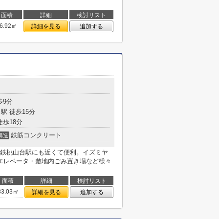
面積
詳細
検討リスト
6.92㎡
詳細を見る
追加する
歩9分
駅 徒歩15分
徒歩18分
鉄筋コンクリート
構造
鉄桃山台駅にも近くて便利。イズミヤ
エレベータ・敷地内ごみ置き場など様々
面積
詳細
検討リスト
83.03㎡
詳細を見る
追加する