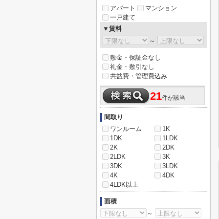
アパート
マンション
一戸建て
▼賃料
～
敷金・保証金なし
礼金・敷引なし
共益費・管理費込み
21
件が該当
間取り
ワンルーム
1K
1DK
1LDK
2K
2DK
2LDK
3K
3DK
3LDK
4K
4DK
4LDK以上
面積
～