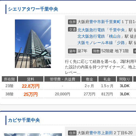
シエリアタワー千里中央
大阪府
豊中市
新千里東町
１丁目1-
住所
交通
北大阪急行電鉄
「
千里中央
」駅 
北大阪急行電鉄
「
桃山台
」駅 徒
大阪モノレール本線
「
少路
」駅 
築7年
52階建 地下1階
築年
階数
行く先に応じて経路を選べる、2駅利用
た設計の内装を持つデザイナーズ。地上
レベー...
所在階
賃料
管理費・共益費
敷金
礼金
間取り
22.8
万円
23階
-
2ヶ月
1.5ヶ月
3LDK
25
万円
38階
20,000円
27万円
81万円
3LDK
カビサ千里中央
大阪府
豊中市
上新田
２丁目6-20
住所