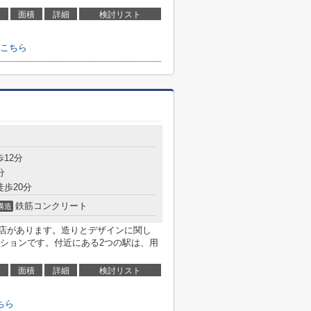
面積
詳細
検討リスト
こちら
歩12分
分
徒歩20分
鉄筋コンクリート
構造
田店があります。造りとデザインに関し
ションです。付近にある2つの駅は、用
面積
詳細
検討リスト
ちら