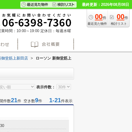
最終更新：2026年08月08日
00
00
件
件
最近見た物件
検討リスト
業時間：10:00～19:00
定休日：毎週水曜
新御堂筋上新田店
>
ローソン 新御堂筋上
表示件数：
21
9
1-21
開件数
件 空き数
件
件表示
30