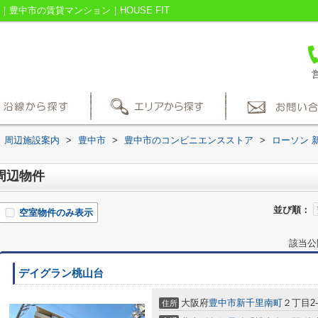
豊中市の賃貸マンション｜HOUSE FIT
営
周辺施設案内
>
豊中市
>
豊中市のコンビニエンスストア
>
ローソン 
周辺物件
並び順：
空室物件のみ表示
該当公
デイグラン桃山台
大阪府
豊中市
新千里南町
２丁目2-
住所