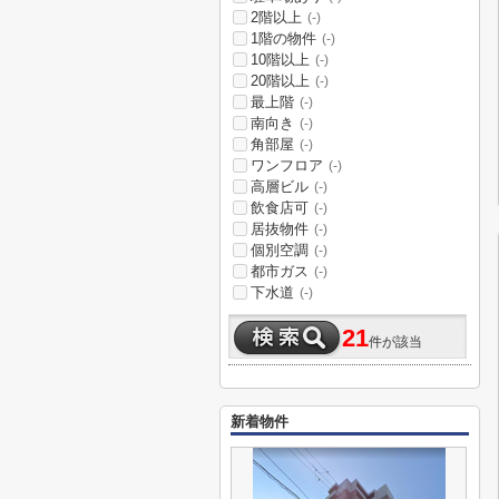
2階以上
(-)
1階の物件
(-)
10階以上
(-)
20階以上
(-)
最上階
(-)
南向き
(-)
角部屋
(-)
ワンフロア
(-)
高層ビル
(-)
飲食店可
(-)
居抜物件
(-)
個別空調
(-)
都市ガス
(-)
下水道
(-)
21
件が該当
新着物件