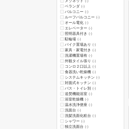
メゾネット
(-)
ベランダ
(-)
バルコニー
(-)
ルーフバルコニー
(-)
オール電化
(-)
エレベーター
(-)
照明器具付き
(-)
駐輪場
(-)
バイク置場あり
(-)
家具・家電付き
(-)
洗濯機置場有
(-)
外観タイル張り
(-)
コンロ２口以上
(-)
食器洗い乾燥機
(-)
システムキッチン
(-)
対面式キッチン
(-)
バス・トイレ別
(-)
追焚機能浴室
(-)
浴室乾燥機
(-)
温水洗浄便座
(-)
洗面台
(-)
洗髪洗面化粧台
(-)
シャワー
(-)
独立洗面台
(-)