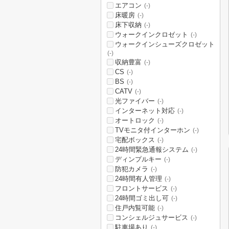
エアコン
(-)
床暖房
(-)
床下収納
(-)
ウォークインクロゼット
(-)
ウォークインシューズクロゼット
(-)
収納豊富
(-)
CS
(-)
BS
(-)
CATV
(-)
光ファイバー
(-)
インターネット対応
(-)
オートロック
(-)
TVモニタ付インターホン
(-)
宅配ボックス
(-)
24時間緊急通報システム
(-)
ディンプルキー
(-)
防犯カメラ
(-)
24時間有人管理
(-)
フロントサービス
(-)
24時間ゴミ出し可
(-)
住戸内覧可能
(-)
コンシェルジュサービス
(-)
駐車場あり
(-)