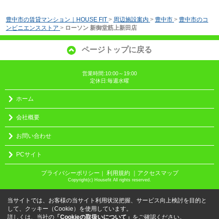
豊中市の賃貸マンション｜HOUSE FIT
>
周辺施設案内
>
豊中市
>
豊中市のコ
ンビニエンスストア
>
ローソン 新御堂筋上新田店
ページトップに戻る
営業時間:10:00～19:00
定休日:毎週水曜
ホーム
会社概要
お問い合わせ
PCサイト
プライバシーポリシー
利用規約
｜アクセスマップ
｜
Copyright(c) Housefit All rights reserved.
当サイトでは、お客様の当サイト利用状況把握、サービス向上検討を目的と
して、クッキー（Cookie）を使用しています。
詳しくは、当社の
「Cookieの取扱いについて」
をご確認ください。