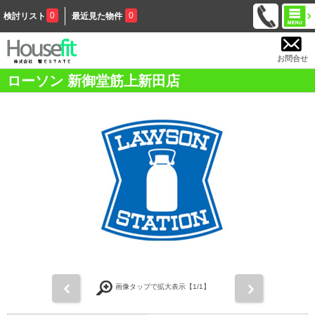
0
0
検討リスト
最近見た物件
お問合せ
ローソン 新御堂筋上新田店
前
次
画像タップで拡大表示【
1
/1】