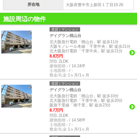
所在地
大阪府豊中市上新田１丁目10-26
施設周辺の物件
賃貸｜マンション
デイグラン桃山台
北大阪急行電鉄「桃山台」駅 徒歩11分
大阪モノレール本線「千里中央」駅 徒歩21分
北大阪急行電鉄「千里中央」駅 徒歩21分
8.8万円
間取:
2LDK
建物面積:
- / 14.24坪
土地面積:
- / -
敷金/礼金:
1ヶ月/1ヶ月
賃貸｜マンション
デイグラン桃山台
北大阪急行電鉄「桃山台」駅 徒歩10分
北大阪急行電鉄「千里中央」駅 徒歩20分
阪急千里線「南千里」駅 徒歩23分
8.7万円
間取:
2LDK
建物面積:
- / 14.58坪
土地面積:
- / -
敷金/礼金:
1ヶ月/1ヶ月