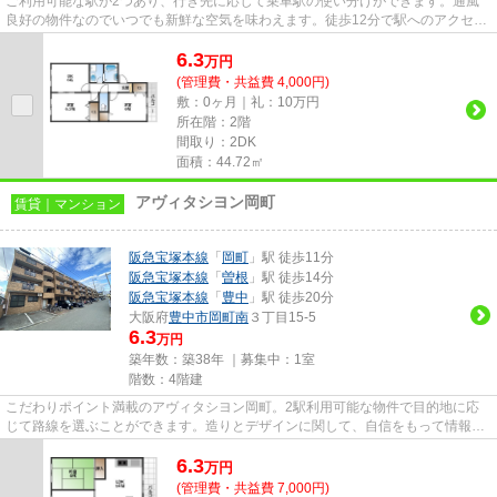
ご利用可能な駅が2つあり、行き先に応じて乗車駅の使い分けができます。通風
良好の物件なのでいつでも新鮮な空気を味わえます。徒歩12分で駅へのアクセス
が可能な物件です。楽に駅へ行...
6.3
万
円
(管理費・共益費 4,000円)
敷：0ヶ月｜礼：10万円
所在階：2階
間取り：2DK
面積：44.72㎡
アヴィタシヨン岡町
賃貸｜マンション
阪急宝塚本線
「
岡町
」駅 徒歩11分
阪急宝塚本線
「
曽根
」駅 徒歩14分
阪急宝塚本線
「
豊中
」駅 徒歩20分
大阪府
豊中市
岡町南
３丁目15-5
6.3
万円
築年数：築38年 ｜募集中：
1室
階数：4階建
こだわりポイント満載のアヴィタシヨン岡町。2駅利用可能な物件で目的地に応
じて路線を選ぶことができます。造りとデザインに関して、自信をもって情報を
提供できるマンションです。こ...
6.3
万
円
(管理費・共益費 7,000円)