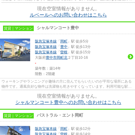
す。こちらはマンションタイプ...
現在空室情報がありません。
ルベールへのお問い合わせはこちら
シャルマンコート豊中
賃貸｜マンション
阪急宝塚本線
「
岡町
」駅 徒歩5分
阪急宝塚本線
「
豊中
」駅 徒歩13分
阪急宝塚本線
「
曽根
」駅 徒歩15分
大阪府
豊中市
岡町北
２丁目10-16
-
築年数：築14年
階数：2階建
ウォーキングやランニングが趣味の方に住んでもらいたいのが平坦な場所にある
物件です。通風良好な物件は洗濯物も乾きやすくなっています。利用可能な駅が
2駅あり、利便性の高い物件で...
現在空室情報がありません。
シャルマンコート豊中へのお問い合わせはこちら
パストラル・エント岡町
賃貸｜マンション
阪急宝塚本線
「
岡町
」駅 徒歩12分
阪急宝塚本線
「
曽根
」駅 徒歩14分