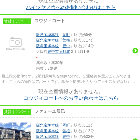
現在空室情報がありません。
ハイツヤノウへのお問い合わせはこちら
コウジィコート
賃貸｜アパート
阪急宝塚本線
「
岡町
」駅 徒歩5分
阪急宝塚本線
「
曽根
」駅 徒歩17分
阪急宝塚本線
「
豊中
」駅 徒歩14分
大阪府
豊中市
岡町北
２丁目11-9
-
築年数：築30年
階数：3階建
最上階の物件です。2駅利用可能な物件なので、交通経路を選ぶことができま
す。こちらの物件はアパートです。駅から徒歩5分というアクセス良好な駅近物
件はいかがですか。できるだけ早...
現在空室情報がありません。
コウジィコートへのお問い合わせはこちら
ファミーユ辰巳
賃貸｜アパート
阪急宝塚本線
「
岡町
」駅 徒歩12分
阪急宝塚本線
「
曽根
」駅 徒歩13分
阪急宝塚本線
「
豊中
」駅 徒歩22分