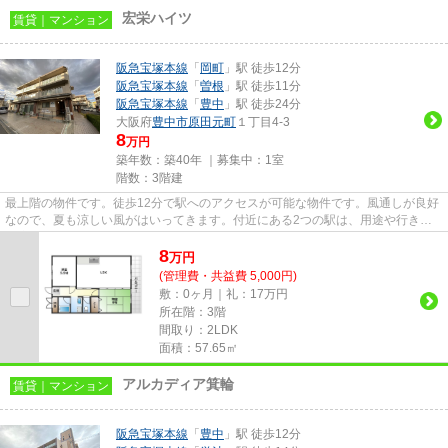
宏栄ハイツ
賃貸｜マンション
阪急宝塚本線
「
岡町
」駅 徒歩12分
阪急宝塚本線
「
曽根
」駅 徒歩11分
阪急宝塚本線
「
豊中
」駅 徒歩24分
大阪府
豊中市
原田元町
１丁目4-3
8
万円
築年数：築40年 ｜募集中：
1室
階数：3階建
最上階の物件です。徒歩12分で駅へのアクセスが可能な物件です。風通しが良好
なので、夏も涼しい風がはいってきます。付近にある2つの駅は、用途や行き先
に応じて使い分けることができ...
8
万
円
(管理費・共益費 5,000円)
敷：0ヶ月｜礼：17万円
所在階：3階
間取り：2LDK
面積：57.65㎡
アルカディア箕輪
賃貸｜マンション
阪急宝塚本線
「
豊中
」駅 徒歩12分