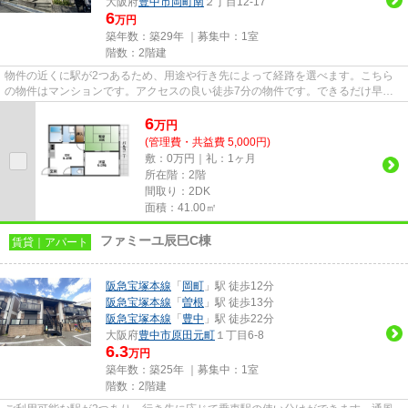
大阪府
豊中市
岡町南
２丁目12-17
6
万円
築年数：築29年 ｜募集中：
1室
階数：2階建
物件の近くに駅が2つあるため、用途や行き先によって経路を選べます。こちら
の物件はマンションです。アクセスの良い徒歩7分の物件です。できるだけ早め
に不動産情報を集めたい方は当...
6
万
円
(管理費・共益費 5,000円)
敷：0万円｜礼：1ヶ月
所在階：2階
間取り：2DK
面積：41.00㎡
ファミーユ辰巳C棟
賃貸｜アパート
阪急宝塚本線
「
岡町
」駅 徒歩12分
阪急宝塚本線
「
曽根
」駅 徒歩13分
阪急宝塚本線
「
豊中
」駅 徒歩22分
大阪府
豊中市
原田元町
１丁目6-8
6.3
万円
築年数：築25年 ｜募集中：
1室
階数：2階建