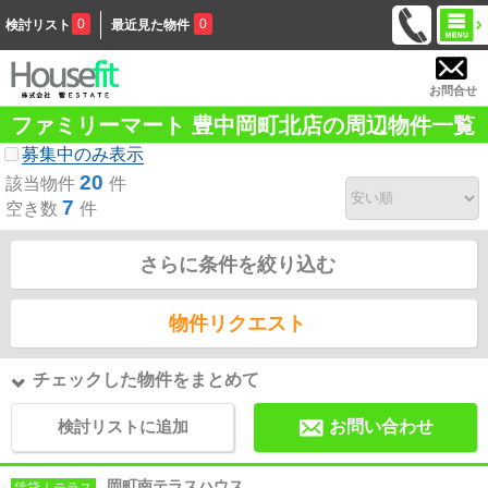
0
0
検討リスト
最近見た物件
お問合せ
ファミリーマート 豊中岡町北店の周辺物件一覧
募集中のみ表示
20
該当物件
件
7
空き数
件
さらに条件を絞り込む
物件リクエスト
チェックした物件をまとめて
検討リストに追加
お問い合わせ
岡町南テラスハウス
賃貸｜テラス