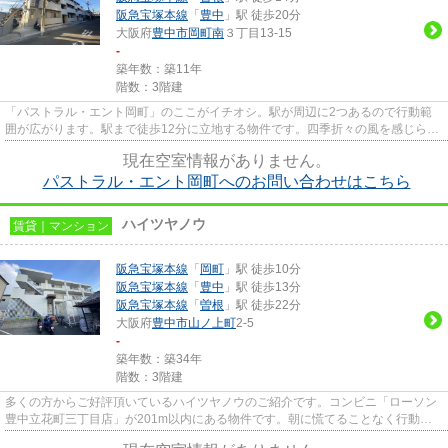
阪急宝塚本線
「
豊中
」駅 徒歩20分
大阪府
豊中市
岡町南
３丁目13-15
-
築年数：築11年
階数：3階建
「パストラル・エント岡町」のここがイチオシ。駅が周辺に2つあるので行動範
囲が広がります。駅まで徒歩12分に立地する物件です。四季折々の風を感じられ
る通風良好な快適の物件です。...
現在空室情報がありません。
パストラル・エント岡町へのお問い合わせはこちら
ハイツヤノウ
賃貸｜マンション
阪急宝塚本線
「
岡町
」駅 徒歩10分
阪急宝塚本線
「
豊中
」駅 徒歩13分
阪急宝塚本線
「
曽根
」駅 徒歩22分
大阪府
豊中市
山ノ上町
2-5
-
築年数：築34年
階数：3階建
多くの方からご好評頂いているハイツヤノウのご紹介です。コンビニ「ローソン
豊中立花町三丁目店」が201m以内にある物件です。朝に慌てることなく行動す
るために駅から徒歩10分の駅近...