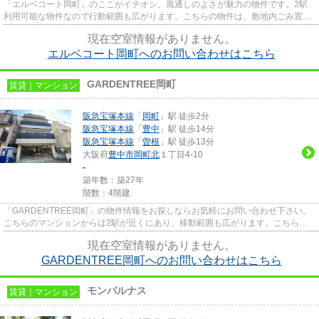
「エルベコート岡町」のここがイチオシ。風通しのよさが魅力の物件です。2駅
利用可能な物件なので行動範囲も広がります。こちらの物件は、敷地内ごみ置き
場のある物件です。当社スタッ...
現在空室情報がありません。
エルベコート岡町へのお問い合わせはこちら
GARDENTREE岡町
賃貸｜マンション
阪急宝塚本線
「
岡町
」駅 徒歩2分
阪急宝塚本線
「
豊中
」駅 徒歩14分
阪急宝塚本線
「
曽根
」駅 徒歩13分
大阪府
豊中市
岡町北
１丁目4-10
-
築年数：築27年
階数：4階建
「GARDENTREE岡町」の物件情報をお探しならお気軽にお問い合わせ下さい。
こちらのマンションからは2駅が近くにあり、移動範囲も広がります。こちらの
物件はマンションです。物件から約...
現在空室情報がありません。
GARDENTREE岡町へのお問い合わせはこちら
モンパルナス
賃貸｜マンション