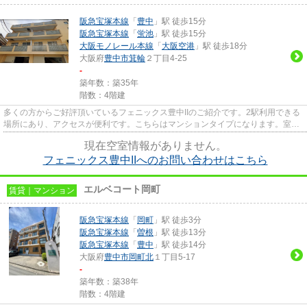
阪急宝塚本線
「
豊中
」駅 徒歩15分
阪急宝塚本線
「
蛍池
」駅 徒歩15分
大阪モノレール本線
「
大阪空港
」駅 徒歩18分
大阪府
豊中市
箕輪
２丁目4-25
-
築年数：築35年
階数：4階建
多くの方からご好評頂いているフェニックス豊中IIのご紹介です。2駅利用できる
場所にあり、アクセスが便利です。こちらはマンションタイプになります。室内
を明るく照らす陽射しが気持...
現在空室情報がありません。
フェニックス豊中IIへのお問い合わせはこちら
エルベコート岡町
賃貸｜マンション
阪急宝塚本線
「
岡町
」駅 徒歩3分
阪急宝塚本線
「
曽根
」駅 徒歩13分
阪急宝塚本線
「
豊中
」駅 徒歩14分
大阪府
豊中市
岡町北
１丁目5-17
-
築年数：築38年
階数：4階建