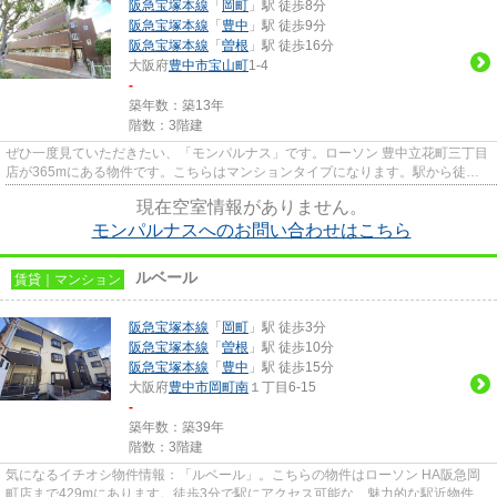
阪急宝塚本線
「
岡町
」駅 徒歩8分
阪急宝塚本線
「
豊中
」駅 徒歩9分
阪急宝塚本線
「
曽根
」駅 徒歩16分
大阪府
豊中市
宝山町
1-4
-
築年数：築13年
階数：3階建
ぜひ一度見ていただきたい、「モンパルナス」です。ローソン 豊中立花町三丁目
店が365mにある物件です。こちらはマンションタイプになります。駅から徒歩8
分の物件で、電車での通勤に...
現在空室情報がありません。
モンパルナスへのお問い合わせはこちら
ルベール
賃貸｜マンション
阪急宝塚本線
「
岡町
」駅 徒歩3分
阪急宝塚本線
「
曽根
」駅 徒歩10分
阪急宝塚本線
「
豊中
」駅 徒歩15分
大阪府
豊中市
岡町南
１丁目6-15
-
築年数：築39年
階数：3階建
気になるイチオシ物件情報：「ルベール」。こちらの物件はローソン HA阪急岡
町店まで429mにあります。徒歩3分で駅にアクセス可能な、魅力的な駅近物件で