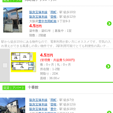
阪急宝塚本線
「
岡町
」駅 徒歩10分
阪急宝塚本線
「
曽根
」駅 徒歩12分
大阪府
豊中市
岡町南
３丁目9-3
4.5
万円
築年数：築61年 ｜募集中：
1室
階数：2階建
駅から徒歩10分にある物件なので、電車利用が多い方にオススメです。空気の入
れ替えができる風通しの良い物件です。2駅利用可能でとても利便性の高いテラ
スハウスです。テラスハウスの...
4.5
万
円
(管理費・共益費 5,000円)
敷：0ヶ月｜礼：0ヶ月
所在階：1-2階
間取り：2DK
面積：36.00㎡
十番館
賃貸｜アパート
阪急宝塚本線
「
岡町
」駅 徒歩7分
阪急宝塚本線
「
曽根
」駅 徒歩12分
阪急宝塚本線
「
豊中
」駅 徒歩18分