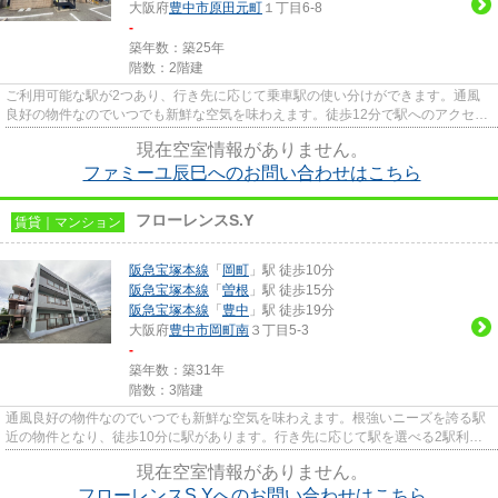
大阪府
豊中市
原田元町
１丁目6-8
-
築年数：築25年
階数：2階建
ご利用可能な駅が2つあり、行き先に応じて乗車駅の使い分けができます。通風
良好の物件なのでいつでも新鮮な空気を味わえます。徒歩12分で駅へのアクセス
が可能な物件です。楽に駅へ行...
現在空室情報がありません。
ファミーユ辰巳へのお問い合わせはこちら
フローレンスS.Y
賃貸｜マンション
阪急宝塚本線
「
岡町
」駅 徒歩10分
阪急宝塚本線
「
曽根
」駅 徒歩15分
阪急宝塚本線
「
豊中
」駅 徒歩19分
大阪府
豊中市
岡町南
３丁目5-3
-
築年数：築31年
階数：3階建
通風良好の物件なのでいつでも新鮮な空気を味わえます。根強いニーズを誇る駅
近の物件となり、徒歩10分に駅があります。行き先に応じて駅を選べる2駅利用
可能な物件です。造りとデザイ...
現在空室情報がありません。
フローレンスS.Yへのお問い合わせはこちら