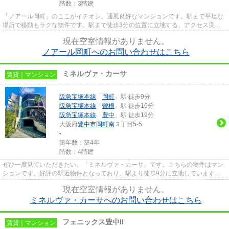
階数：3階建
「ノアール岡町」のここがイチオシ。通風良好なマンションです。駅まで平坦な
場所で移動もラクな物件です。駅まで徒歩3分の位置に立地する、アクセス良好
な物件です。当社スタッフが地...
現在空室情報がありません。
ノアール岡町へのお問い合わせはこちら
ミネルヴァ・カーサ
賃貸｜マンション
阪急宝塚本線
「
岡町
」駅 徒歩9分
阪急宝塚本線
「
曽根
」駅 徒歩16分
阪急宝塚本線
「
豊中
」駅 徒歩19分
大阪府
豊中市
岡町南
３丁目5-5
-
築年数：築4年
階数：4階建
ぜひ一度見ていただきたい、「ミネルヴァ・カーサ」です。こちらの物件はマン
ションです。好評の駅近物件となっており、駅より徒歩9分に立地しています。
機械式駐車場がある物件です。...
現在空室情報がありません。
ミネルヴァ・カーサへのお問い合わせはこちら
フェニックス豊中II
賃貸｜マンション