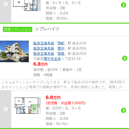
敷：0ヶ月｜礼：0ヶ月
所在階：2階
間取り：2LDK
面積：49.59㎡
シプレハイツ
賃貸｜マンション
阪急宝塚本線
「
岡町
」駅 徒歩15分
阪急宝塚本線
「
豊中
」駅 徒歩20分
阪急宝塚本線
「
曽根
」駅 徒歩25分
大阪府
豊中市
走井
１丁目12-18
6.8
万円
築年数：築32年 ｜募集中：
1室
階数：4階建
こちらはマンションタイプになります。駅まで徒歩15分の物件です。2駅利用で
きるマンションは電車での移動が便利です。冬場の換気にも適した、風通しの良
い湿気が溜まりにくいマンショ...
6.8
万
円
(管理費・共益費 5,000円)
敷：0万円｜礼：0ヶ月
所在階：1階
間取り：2LDK
面積：56.70㎡