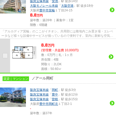
阪急宝塚本線
「
蛍池
」駅 徒歩14分
大阪モノレール本線
「
大阪空港
」駅 徒歩18分
大阪府
豊中市
箕輪
１丁目24-15
8.8
万円
築年数：築28年 ｜募集中：
1室
階数：6階建
「アルカディア箕輪」のここがイチオシ。共用部には敷地内ごみ置き場・エレベ
ータなど様々な設備やサービスが揃っているので便利です。室内に新鮮な空気を
取り入れやすい風通しが良好...
8.8
万
円
(管理費・共益費 10,000円)
敷：0万円｜礼：1ヶ月
所在階：4階
間取り：2LDK
面積：50.60㎡
ノアール岡町
賃貸｜マンション
阪急宝塚本線
「
岡町
」駅 徒歩3分
阪急宝塚本線
「
豊中
」駅 徒歩12分
阪急宝塚本線
「
曽根
」駅 徒歩15分
大阪府
豊中市
岡町北
１丁目2-1
-
築年数：築37年