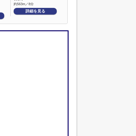
約563m／8分
詳細を見る