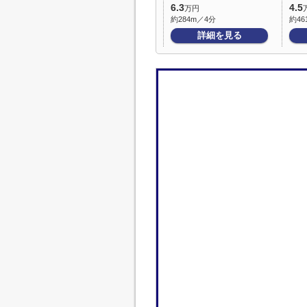
6.3
4.5
万円
約284m／4分
約46
詳細を見る