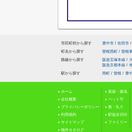
市区町村から探す
豊中市
/
吹田市
/
町名から探す
曽根西町
/
曽根
路線から探す
阪急宝塚本線
/
阪急京都本線
/
駅から探す
岡町
/
曽根
/
豊
ホーム
新築・築浅
会社概要
ペット可
プライバシーポリシー
敷・礼０
利用規約
駅徒歩10分
サイトマップ
ファミリー
物件カタログ