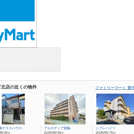
町北店の近くの物件
ファミリーマート 豊
南テラスハウス
アルカディア箕輪
シプレハイツ
36.00㎡
2LDK/50.60㎡
2LDK/56.70㎡