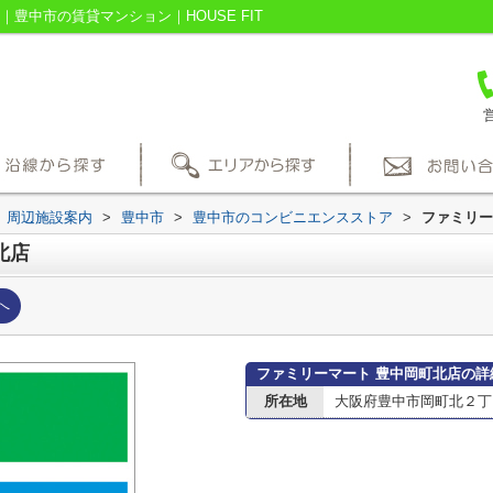
豊中市の賃貸マンション｜HOUSE FIT
営
周辺施設案内
>
豊中市
>
豊中市のコンビニエンスストア
>
ファミリー
北店
へ
ファミリーマート 豊中岡町北店の詳
所在地
大阪府豊中市岡町北２丁目1