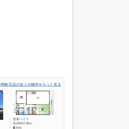
中岡町北店の近くの物件をもっと見る
宏栄ハイツ
2LDK/57.65㎡
8
万円