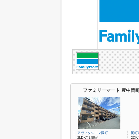
ファミリーマート 豊中岡
アヴィタシヨン岡町
岡町
2LDK/49.59㎡
2DK/