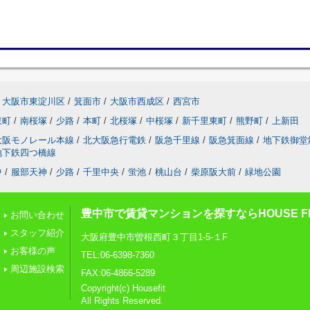
大阪市東淀川区
/
箕面市
/
大阪市西成区
/
西宮市
東町
/
南桜塚
/
少路
/
本町
/
北桜塚
/
中桜塚
/
新千里東町
/
熊野町
/
上新田
大阪モノレール本線
/
北大阪急行電鉄
/
阪急千里線
/
阪急箕面線
/
地下鉄御堂
地下鉄四つ橋線
中
/
服部天神
/
少路
/
千里中央
/
蛍池
/
桃山台
/
柴原阪大前
/
緑地公園
豊中市で賃貸マンションを探すならHOUSE FI
お問い合わせ
スタッフ紹介
大阪府豊中市曽根西町３丁目1-5-１F
お客様の声
TEL:06-6398-7360
周辺施設検索
FAX:06-4866-5289
Copyright(c) Housefit
All Rights Reserved.