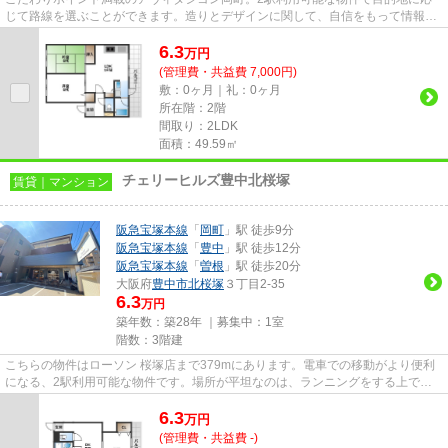
じて路線を選ぶことができます。造りとデザインに関して、自信をもって情報を
提供できるマンションです。こ...
6.3
万
円
(管理費・共益費 7,000円)
敷：0ヶ月｜礼：0ヶ月
所在階：2階
間取り：2LDK
面積：49.59㎡
チェリーヒルズ豊中北桜塚
賃貸｜マンション
阪急宝塚本線
「
岡町
」駅 徒歩9分
阪急宝塚本線
「
豊中
」駅 徒歩12分
阪急宝塚本線
「
曽根
」駅 徒歩20分
大阪府
豊中市
北桜塚
３丁目2-35
6.3
万円
築年数：築28年 ｜募集中：
1室
階数：3階建
こちらの物件はローソン 桜塚店まで379mにあります。電車での移動がより便利
になる、2駅利用可能な物件です。場所が平坦なのは、ランニングをする上で抑
えたいポイントですね。風通し...
6.3
万
円
(管理費・共益費 -)