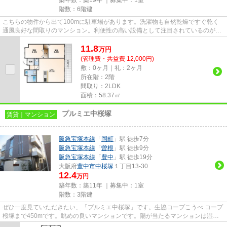
階数：6階建
こちらの物件から出て100mに駐車場があります。洗濯物も自然乾燥ですぐ乾く
通風良好な間取りのマンション。利便性の高い設備として注目されているのが敷
地内ごみ置き場です。エレベー...
11.8
万
円
(管理費・共益費 12,000円)
敷：0ヶ月｜礼：2ヶ月
所在階：2階
間取り：2LDK
面積：58.37㎡
プルミエ中桜塚
賃貸｜マンション
阪急宝塚本線
「
岡町
」駅 徒歩7分
阪急宝塚本線
「
曽根
」駅 徒歩9分
阪急宝塚本線
「
豊中
」駅 徒歩19分
大阪府
豊中市
中桜塚
１丁目13-30
12.4
万円
築年数：築11年 ｜募集中：
1室
階数：3階建
ぜひ一度見ていただきたい、「プルミエ中桜塚」です。生協コープこうべ コープ
桜塚まで450mです。眺めの良いマンションです。陽が当たるマンションは湿気
も少なく健康な毎日を過ごせま...