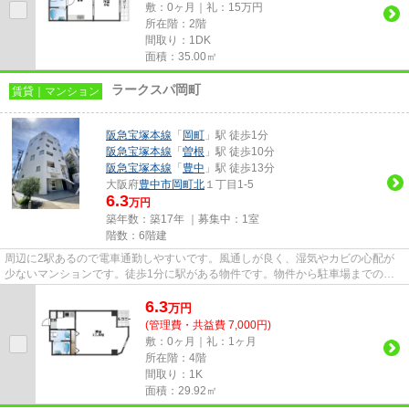
敷：0ヶ月｜礼：15万円
所在階：2階
間取り：1DK
面積：35.00㎡
ラークスパ岡町
賃貸｜マンション
阪急宝塚本線
「
岡町
」駅 徒歩1分
阪急宝塚本線
「
曽根
」駅 徒歩10分
阪急宝塚本線
「
豊中
」駅 徒歩13分
大阪府
豊中市
岡町北
１丁目1-5
6.3
万円
築年数：築17年 ｜募集中：
1室
階数：6階建
周辺に2駅あるので電車通勤しやすいです。風通しが良く、湿気やカビの心配が
少ないマンションです。徒歩1分に駅がある物件です。物件から駐車場までの距
離は100mです。できるだけ早め...
6.3
万
円
(管理費・共益費 7,000円)
敷：0ヶ月｜礼：1ヶ月
所在階：4階
間取り：1K
面積：29.92㎡