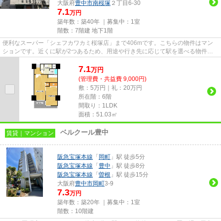
大阪府
豊中市
南桜塚
２丁目6-30
7.1
万円
築年数：築40年 ｜募集中：
1室
階数：7階建 地下1階
便利なスーパー「シェフカワカミ桜塚店」まで406mです。こちらの物件はマン
ションです。近くに駅が2つあるため、用途や行き先に応じて駅を選べる物件で
す。日当たりの良いマンションで...
7.1
万
円
(管理費・共益費 9,000円)
敷：5万円｜礼：20万円
所在階：6階
間取り：1LDK
面積：51.03㎡
ベルクール豊中
賃貸｜マンション
阪急宝塚本線
「
岡町
」駅 徒歩5分
阪急宝塚本線
「
豊中
」駅 徒歩8分
阪急宝塚本線
「
曽根
」駅 徒歩15分
大阪府
豊中市
岡町
3-9
7.3
万円
築年数：築20年 ｜募集中：
1室
階数：10階建