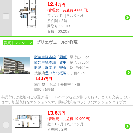
12.4
万
円
(管理費・共益費 4,000円)
敷：5万円｜礼：0ヶ月
所在階：2階
間取り：2LDK
面積：63.20㎡
ブリエヴェール北桜塚
賃貸｜マンション
阪急宝塚本線
「
岡町
」駅 徒歩13分
阪急宝塚本線
「
豊中
」駅 徒歩15分
阪急宝塚本線
「
曽根
」駅 徒歩21分
大阪府
豊中市
北桜塚
３丁目3-26
13.6
万円
築年数：予定 ｜募集中：
2室
階数：5階建
共用部には敷地内ごみ置き場・エレベータなどが揃っており、とても充実してい
ます。眺望良好なマンションです。防犯対策もバッチリなマンションタイプの物
件です。駅まで徒歩13分に立...
13.6
万
円
(管理費・共益費 10,000円)
敷：1ヶ月｜礼：2ヶ月
所在階：2階