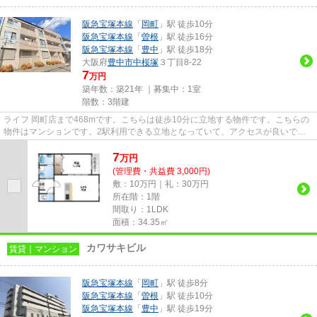
阪急宝塚本線
「
岡町
」駅 徒歩10分
阪急宝塚本線
「
曽根
」駅 徒歩16分
阪急宝塚本線
「
豊中
」駅 徒歩18分
大阪府
豊中市
中桜塚
３丁目8-22
7
万円
築年数：築21年 ｜募集中：
1室
階数：3階建
ライフ 岡町店まで468mです。こちらは徒歩10分に立地する物件です。こちらの
物件はマンションです。2駅利用できる立地となっていて、アクセスが良いで
す。物件をお探しの方はこちらか...
7
万
円
(管理費・共益費 3,000円)
敷：10万円｜礼：30万円
所在階：1階
間取り：1LDK
面積：34.35㎡
カワサキビル
賃貸｜マンション
阪急宝塚本線
「
岡町
」駅 徒歩8分
阪急宝塚本線
「
曽根
」駅 徒歩10分
阪急宝塚本線
「
豊中
」駅 徒歩19分