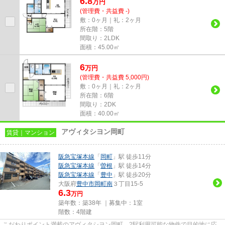
6.8
万
円
(管理費・共益費 -)
敷：0ヶ月｜礼：2ヶ月
所在階：5階
間取り：2LDK
面積：45.00㎡
6
万
円
(管理費・共益費 5,000円)
敷：0ヶ月｜礼：2ヶ月
所在階：6階
間取り：2DK
面積：40.00㎡
アヴィタシヨン岡町
賃貸｜マンション
阪急宝塚本線
「
岡町
」駅 徒歩11分
阪急宝塚本線
「
曽根
」駅 徒歩14分
阪急宝塚本線
「
豊中
」駅 徒歩20分
大阪府
豊中市
岡町南
３丁目15-5
6.3
万円
築年数：築38年 ｜募集中：
1室
階数：4階建
こだわりポイント満載のアヴィタシヨン岡町。2駅利用可能な物件で目的地に応