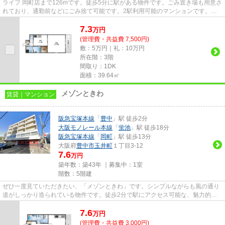
ライフ 岡町店まで126mです。徒歩5分に駅がある物件です。ごみ置き場も用意さ
れており、通勤前などにごみ捨て可能です。2駅利用可能のマンションです。で
きるだけ早めに不動産情報を集...
7.3
万
円
(管理費・共益費 7,500円)
敷：5万円｜礼：10万円
所在階：3階
間取り：1DK
面積：39.64㎡
メゾンときわ
賃貸｜マンション
阪急宝塚本線
「
豊中
」駅 徒歩2分
大阪モノレール本線
「
蛍池
」駅 徒歩18分
阪急宝塚本線
「
岡町
」駅 徒歩13分
大阪府
豊中市
玉井町
１丁目3-12
7.6
万円
築年数：築43年 ｜募集中：
1室
階数：5階建
ぜひ一度見ていただきたい、「メゾンときわ」です。シンプルながらも風の通り
道がしっかり造られている物件です。徒歩2分で駅にアクセス可能な、魅力的な
駅近物件です。ウォーキングや...
7.6
万
円
(管理費・共益費 3,000円)