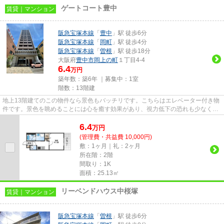
ゲートコート豊中
賃貸｜マンション
阪急宝塚本線
「
豊中
」駅 徒歩6分
阪急宝塚本線
「
岡町
」駅 徒歩4分
阪急宝塚本線
「
曽根
」駅 徒歩18分
大阪府
豊中市
岡上の町
１丁目4-4
6.4
万円
築年数：築6年 ｜募集中：
1室
階数：13階建
地上13階建てのこの物件なら景色もバッチリです。こちらはエレベーター付き物
件です。景色を眺めることには心を癒す効果があり、視力低下の恐れも少なくし
てくれます。道が平坦だと買...
6.4
万
円
(管理費・共益費 10,000円)
敷：1ヶ月｜礼：2ヶ月
所在階：2階
間取り：1K
面積：25.13㎡
リーベンドハウス中桜塚
賃貸｜マンション
阪急宝塚本線
「
曽根
」駅 徒歩6分