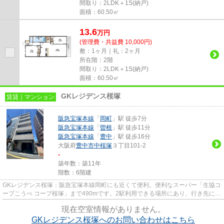
間取り：2LDK＋1S(納戸)
面積：60.50㎡
13.6
万
円
(管理費・共益費 10,000円)
敷：1ヶ月｜礼：2ヶ月
所在階：2階
間取り：2LDK＋1S(納戸)
面積：60.50㎡
GKレジデンス桜塚
賃貸｜マンション
阪急宝塚本線
「
岡町
」駅 徒歩7分
阪急宝塚本線
「
曽根
」駅 徒歩11分
阪急宝塚本線
「
豊中
」駅 徒歩16分
大阪府
豊中市
中桜塚
３丁目101-2
-
築年数：築11年
階数：6階建
GKレジデンス桜塚：阪急宝塚本線岡町にも近くて便利。便利なスーパー「生協コ
ープこうべ コープ桜塚」まで490mです。2駅利用できる場所にあり、行き先に応
じて乗車駅の使い分けができ...
現在空室情報がありません。
GKレジデンス桜塚へのお問い合わせはこちら