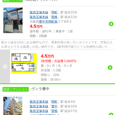
阪急宝塚本線
「
岡町
」駅 徒歩10分
阪急宝塚本線
「
曽根
」駅 徒歩12分
大阪府
豊中市
岡町南
３丁目9-3
4.5
万円
築年数：築61年 ｜募集中：
1室
階数：2階建
駅から徒歩10分にある物件なので、電車利用が多い方にオススメです。空気の入
れ替えができる風通しの良い物件です。2駅利用可能でとても利便性の高いテラ
スハウスです。テラスハウスの...
4.5
万
円
(管理費・共益費 5,000円)
敷：0ヶ月｜礼：0ヶ月
所在階：1-2階
間取り：2DK
面積：36.00㎡
ヴィラ豊中
賃貸｜マンション
阪急宝塚本線
「
岡町
」駅 徒歩3分
阪急宝塚本線
「
豊中
」駅 徒歩10分
阪急宝塚本線
「
曽根
」駅 徒歩17分