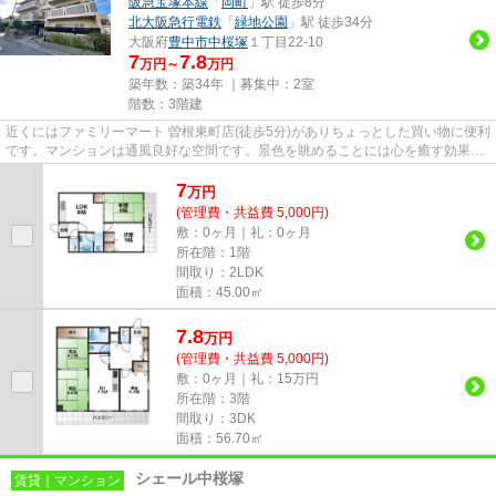
阪急宝塚本線
「
岡町
」駅 徒歩8分
北大阪急行電鉄
「
緑地公園
」駅 徒歩34分
大阪府
豊中市
中桜塚
１丁目22-10
7
7.8
万円～
万円
築年数：築34年 ｜募集中：
2室
階数：3階建
近くにはファミリーマート 曽根東町店(徒歩5分)がありちょっとした買い物に便利
です。マンションは通風良好な空間です。景色を眺めることには心を癒す効果が
あり、視力低下の恐れも少...
7
万
円
(管理費・共益費 5,000円)
敷：0ヶ月｜礼：0ヶ月
所在階：1階
間取り：2LDK
面積：45.00㎡
7.8
万
円
(管理費・共益費 5,000円)
敷：0ヶ月｜礼：15万円
所在階：3階
間取り：3DK
面積：56.70㎡
シェール中桜塚
賃貸｜マンション