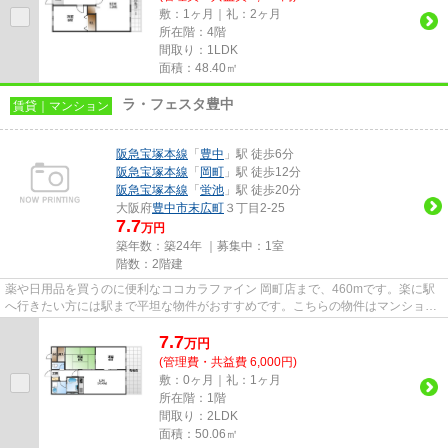
敷：1ヶ月｜礼：2ヶ月
所在階：4階
間取り：1LDK
面積：48.40㎡
ラ・フェスタ豊中
賃貸｜マンション
阪急宝塚本線
「
豊中
」駅 徒歩6分
阪急宝塚本線
「
岡町
」駅 徒歩12分
阪急宝塚本線
「
蛍池
」駅 徒歩20分
大阪府
豊中市
末広町
３丁目2-25
7.7
万円
築年数：築24年 ｜募集中：
1室
階数：2階建
薬や日用品を買うのに便利なココカラファイン 岡町店まで、460mです。楽に駅
へ行きたい方には駅まで平坦な物件がおすすめです。こちらの物件はマンション
です。2駅利用可能なアクセス...
7.7
万
円
(管理費・共益費 6,000円)
敷：0ヶ月｜礼：1ヶ月
所在階：1階
間取り：2LDK
面積：50.06㎡