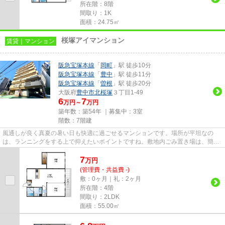
所在階：8階
間取り：1K
面積：24.75㎡
桜塚アイマンション
賃貸｜マンション
阪急宝塚本線
「
岡町
」駅 徒歩10分
阪急宝塚本線
「
豊中
」駅 徒歩11分
阪急宝塚本線
「
曽根
」駅 徒歩20分
大阪府
豊中市
北桜塚
３丁目1-49
6
7
万円～
万円
築年数：築54年 ｜募集中：
3室
階数：7階建
風通しが良く真夏の暑い日も快適に過ごせるマンションです。場所が平坦なの
は、ランニングをする上で抑えたいポイントですね。敷地内ごみ置き場は、簡単
にごみ捨てができるのが魅力で...
7
万
円
(管理費・共益費 -)
敷：0ヶ月｜礼：2ヶ月
所在階：4階
間取り：2LDK
面積：55.00㎡