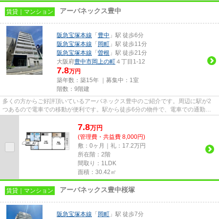
アーバネックス豊中
賃貸｜マンション
阪急宝塚本線
「
豊中
」駅 徒歩6分
阪急宝塚本線
「
岡町
」駅 徒歩11分
阪急宝塚本線
「
曽根
」駅 徒歩21分
大阪府
豊中市
岡上の町
４丁目1-12
7.8
万円
築年数：築15年 ｜募集中：
1室
階数：9階建
多くの方からご好評頂いているアーバネックス豊中のご紹介です。周辺に駅が2
つあるので電車での移動が便利です。駅から徒歩6分の物件で、電車での通勤に
も便利な立地です。敷地内ごみ...
7.8
万
円
(管理費・共益費 8,000円)
敷：0ヶ月｜礼：17.2万円
所在階：2階
間取り：1LDK
面積：30.42㎡
アーバネックス豊中桜塚
賃貸｜マンション
阪急宝塚本線
「
岡町
」駅 徒歩7分