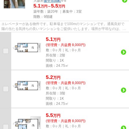
大阪府
豊中市
岡町
4-8
5.1
5.5
万円～
万円
築年数：築20年 ｜募集中：
3室
階数：9階建
エレベーターがある物件です。駐車場まで100mのマンションです。通風良好で
陽の当たる気持ちの良いマンションをご提供いたします。場所が平坦なのは、ラ
ンニングをする上で抑えたいポ...
5.1
万
円
(管理費・共益費 8,000円)
敷：0ヶ月｜礼：0ヶ月
所在階：2階
間取り：1K
面積：24.75㎡
5.2
万
円
(管理費・共益費 8,000円)
敷：0ヶ月｜礼：0ヶ月
所在階：3階
間取り：1K
面積：24.75㎡
5.5
万
円
(管理費・共益費 8,000円)
敷：0ヶ月｜礼：0ヶ月