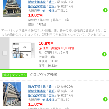
阪急宝塚本線
「
豊中
」駅 徒歩17分
阪急宝塚本線
「
曽根
」駅 徒歩17分
大阪府
豊中市
中桜塚
３丁目1-1
10.8
万円
築年数：築18年 ｜募集中：
1室
階数：11階建
アーバネックス豊中桜塚の詳しい情報。使い勝手の良い敷地内ごみ置き場付。こ
ちらの物件はマンションです。2駅利用できる立地となっていて、アクセスが良
いです。できるだけ早めに不動...
10.8
万
円
(管理費・共益費 10,000円)
敷：0万円｜礼：2ヶ月
所在階：4階
間取り：1LDK
面積：36.32㎡
クロツヴィア桜塚
賃貸｜マンション
阪急宝塚本線
「
豊中
」駅 徒歩10分
阪急宝塚本線
「
岡町
」駅 徒歩10分
阪急宝塚本線
「
曽根
」駅 徒歩19分
大阪府
豊中市
北桜塚
３丁目1-50
11.8
万円
築年数：築19年 ｜募集中：
1室