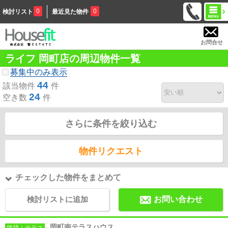
0
0
検討リスト
最近見た物件
お問合せ
ライフ 岡町店の周辺物件一覧
募集中のみ表示
44
該当物件
件
24
空き数
件
さらに条件を絞り込む
物件リクエスト
チェックした物件をまとめて
検討リストに追加
お問い合わせ
岡町南テラスハウス
賃貸｜テラス