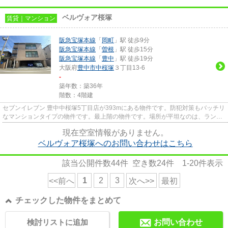
ベルヴォア桜塚
賃貸｜マンション
阪急宝塚本線
「
岡町
」駅 徒歩9分
阪急宝塚本線
「
曽根
」駅 徒歩15分
阪急宝塚本線
「
豊中
」駅 徒歩19分
大阪府
豊中市
中桜塚
３丁目13-6
-
築年数：築36年
階数：4階建
セブンイレブン 豊中中桜塚5丁目店が393mにある物件です。防犯対策もバッチリ
なマンションタイプの物件です。最上階の物件です。場所が平坦なのは、ランニ
ングをする上で抑えたいポイ...
現在空室情報がありません。
ベルヴォア桜塚へのお問い合わせはこちら
該当公開件数
44
件 空き数
24
件
1-20
件表示
1
2
3
<<前へ
次へ>>
最初
チェックした物件をまとめて
検討リストに追加
お問い合わせ