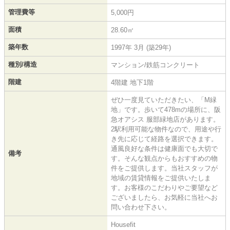
管理費等
5,000円
面積
28.60㎡
築年数
1997年 3月 (築29年)
種別/構造
マンション/鉄筋コンクリート
階建
4階建 地下1階
ぜひ一度見ていただきたい、「M緑
地」です。歩いて478mの場所に、阪
急オアシス 服部緑地店があります。
2駅利用可能な物件なので、用途や行
き先に応じて経路を選択できます。
通風良好な条件は健康面でも大切で
備考
す。そんな観点からもおすすめの物
件をご提供します。当社スタッフが
地域の賃貸情報をご提供いたしま
す。お客様のこだわりやご要望など
ございましたら、お気軽に当社へお
問い合わせ下さい。
Housefit