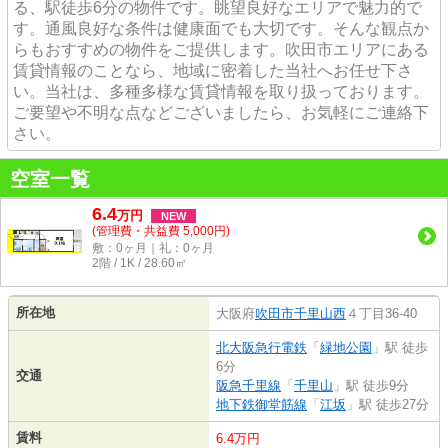
る、駅徒歩6分の物件です。眺望良好なエリアで魅力的で
す。通風良好な条件は健康面でも大切です。そんな観点か
らもおすすめの物件をご提供します。吹田市エリアにある
賃貸情報のことなら、地域に密着した当社へお任せ下さ
い。当社は、多種多様な賃貸情報を取り扱っております。
ご要望や不明な点などございましたら、お気軽にご連絡下
さい。
空室一覧
6.4
万
円
NEW
(管理費・共益費 5,000円)
敷：0ヶ月｜礼：0ヶ月
2階 / 1K / 28.60㎡
所在地
大阪府
吹田市
千里山西
４丁目36-40
北大阪急行電鉄
「
緑地公園
」駅 徒歩
6分
交通
阪急千里線
「
千里山
」駅 徒歩9分
地下鉄御堂筋線
「
江坂
」駅 徒歩27分
賃料
6.4万円