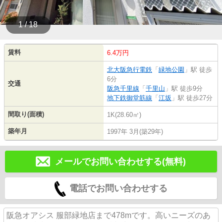
1 / 18
賃料
6.4万円
北大阪急行電鉄
「
緑地公園
」駅 徒歩
6分
交通
阪急千里線
「
千里山
」駅 徒歩9分
地下鉄御堂筋線
「
江坂
」駅 徒歩27分
間取り(面積)
1K(28.60㎡)
築年月
1997年 3月(築29年)
メールでお問い合わせする(無料)
電話でお問い合わせする
阪急オアシス 服部緑地店まで478mです。高いニーズのあ