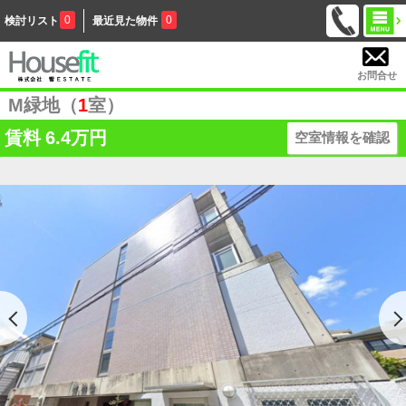
0
0
検討リスト
最近見た物件
お問合せ
M緑地（
1
室）
賃料
6.4万円
空室情報を確認