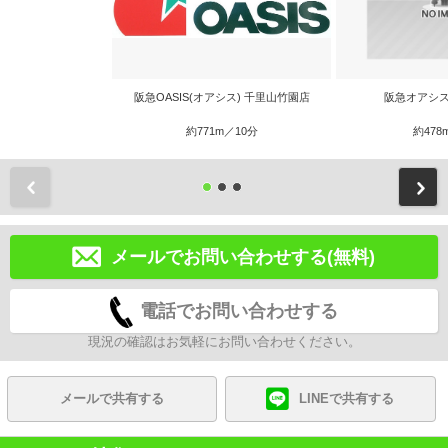
阪急OASIS(オアシス) 千里山竹園店
阪急オアシス
約771m／10分
約478
前
メールでお問い合わせする(無料)
電話でお問い合わせする
現況の確認はお気軽にお問い合わせください。
メールで共有する
LINEで共有する