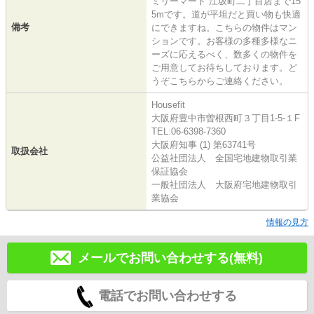
ミリーマート 江坂町二丁目店まで15
5mです。道が平坦だと買い物も快適
備考
にできますね。こちらの物件はマン
ションです。お客様の多種多様なニ
ーズに応えるべく、数多くの物件を
ご用意してお待ちしております。ど
うぞこちらからご連絡ください。
Housefit
大阪府豊中市曽根西町３丁目1-5-１F
TEL:06-6398-7360
大阪府知事 (1) 第63741号
取扱会社
公益社団法人 全国宅地建物取引業
保証協会
一般社団法人 大阪府宅地建物取引
業協会
情報の見方
メールでお問い合わせする(無料)
電話でお問い合わせする