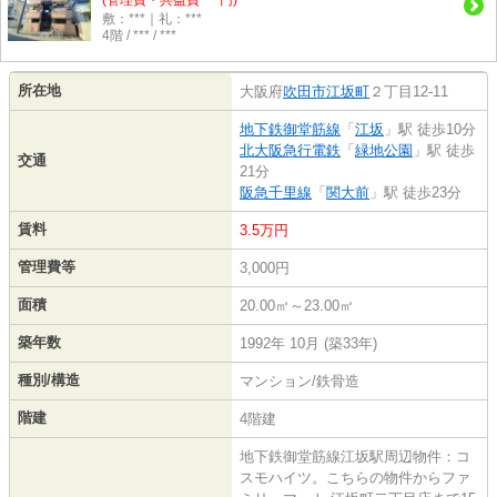
(管理費・共益費 ***円)
敷：***｜礼：***
4階 / *** / ***
所在地
大阪府
吹田市
江坂町
２丁目12-11
地下鉄御堂筋線
「
江坂
」駅 徒歩10分
北大阪急行電鉄
「
緑地公園
」駅 徒歩
交通
21分
阪急千里線
「
関大前
」駅 徒歩23分
賃料
3.5万円
管理費等
3,000円
面積
20.00㎡～23.00㎡
築年数
1992年 10月 (築33年)
種別/構造
マンション/鉄骨造
階建
4階建
地下鉄御堂筋線江坂駅周辺物件：コ
スモハイツ。こちらの物件からファ