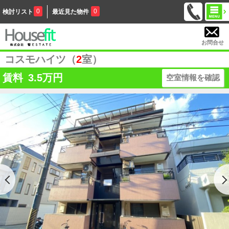
0
0
検討リスト
最近見た物件
お問合せ
コスモハイツ（
2
室）
賃料
3.5
万円
空室情報を確認