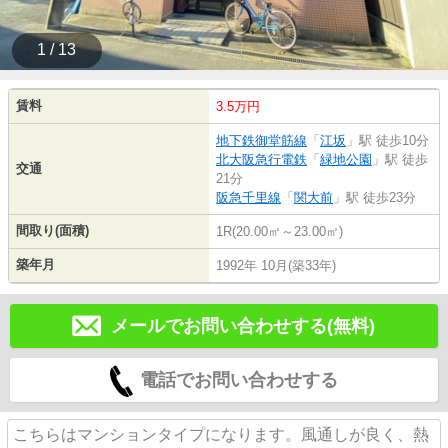
1 / 13
賃料
3.5万円
地下鉄御堂筋線
「
江坂
」駅 徒歩10分
北大阪急行電鉄
「
緑地公園
」駅 徒歩
交通
21分
阪急千里線
「
関大前
」駅 徒歩23分
間取り(面積)
1R(20.00㎡～23.00㎡)
築年月
1992年 10月(築33年)
メールでお問い合わせする(無料)
電話でお問い合わせする
こちらはマンションタイプになります。風通しが良く、熱