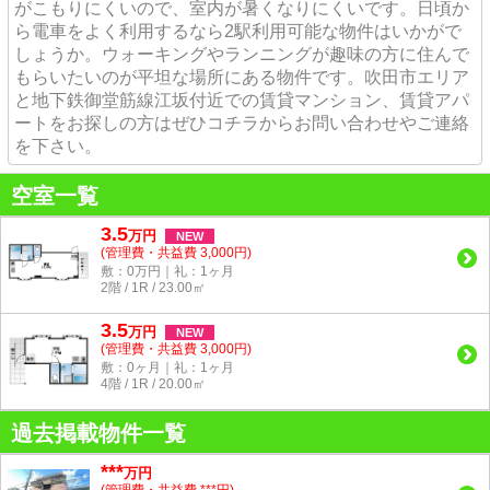
がこもりにくいので、室内が暑くなりにくいです。日頃か
ら電車をよく利用するなら2駅利用可能な物件はいかがで
しょうか。ウォーキングやランニングが趣味の方に住んで
もらいたいのが平坦な場所にある物件です。吹田市エリア
と地下鉄御堂筋線江坂付近での賃貸マンション、賃貸アパ
ートをお探しの方はぜひコチラからお問い合わせやご連絡
を下さい。
空室一覧
3.5
万
円
NEW
(管理費・共益費 3,000円)
敷：0万円｜礼：1ヶ月
2階 / 1R / 23.00㎡
3.5
万
円
NEW
(管理費・共益費 3,000円)
敷：0ヶ月｜礼：1ヶ月
4階 / 1R / 20.00㎡
過去掲載物件一覧
***
万円