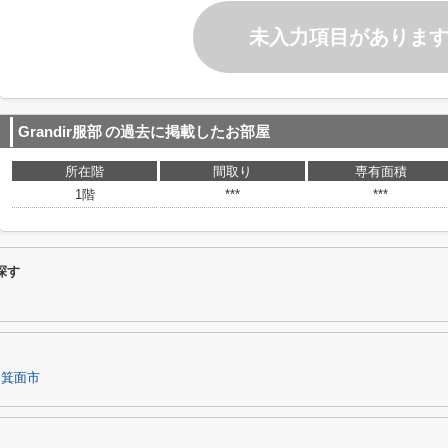
未入力項目がありま
Grandir服部
の過去に掲載したお部屋
所在階
間取り
専有面積
1階
***
***
探す
箕面市