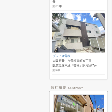
分
築31年
プレイス曽根
大阪府豊中市曽根東町６丁目
阪急宝塚本線「曽根」駅 徒歩7分
築9年