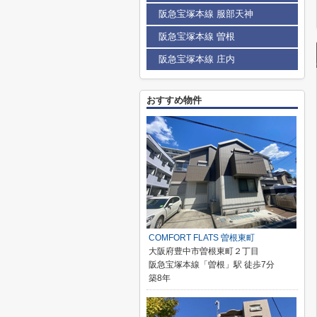
阪急宝塚本線 服部天神
阪急宝塚本線 曽根
阪急宝塚本線 庄内
おすすめ物件
COMFORT FLATS 曽根東町
大阪府豊中市曽根東町２丁目
阪急宝塚本線「曽根」駅 徒歩7分
築8年