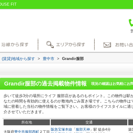
SE FIT
営
(賃貸)地域から探す
>
豊中市
>
Grandir服部
Grandir服部
の過去掲載物件情報
現況の確認はお気軽にお
歩いて徒歩3分の場所にライフ 服部店があるのもポイント。この物件は駅
なたの時間を有効的に使えるのが敷地内ごみ置き場です。こちらの物件は
域に密着した当社の物件情報をご覧下さい。お客様のライフスタイルに適
介させていただきます。
所在地
交通
阪急宝塚本線
「
服部天神
」駅 徒歩4分
築
大阪府
豊中市
服部西町
２丁目