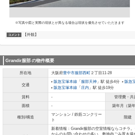
※写真や図と実際の現状とが異なる場合は現状を優先させていただきます
【外観】
コメント
Grandir服部
の物件概要
所在地
大阪府
豊中市
服部西町
２丁目11-28
阪急宝塚本線
「
服部天神
」駅 徒歩4分
阪急
交通
阪急宝塚本線
「
庄内
」駅 徒歩19分
賃料
-
管理費・共
面積
-
築年月（築
マンション / 鉄筋コンクリー
種別/構造
階建
ト
新着情報：Grandir服部の空室情報ならコチラ
からのお問い合わせの多い、敷地内ごみ置き場