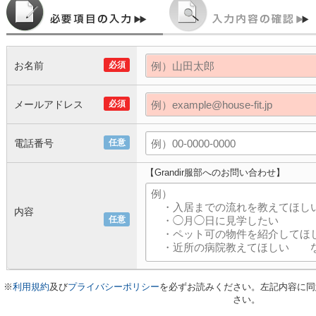
お名前
必須
メールアドレス
必須
電話番号
任意
【Grandir服部へのお問い合わせ】
内容
任意
※
利用規約
及び
プライバシーポリシー
を必ずお読みください。左記内容に同
さい。