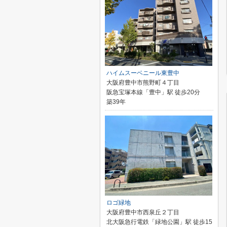
ハイムスーベニール東豊中
大阪府豊中市熊野町４丁目
阪急宝塚本線「豊中」駅 徒歩20分
築39年
ロゴ緑地
大阪府豊中市西泉丘２丁目
北大阪急行電鉄「緑地公園」駅 徒歩15