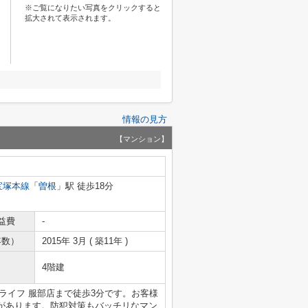
※ご覧になりたい写真をクリックすると
拡大されて表示されます。
情報の見方
【マンション】
宝塚本線
「
曽根
」駅 徒歩18分
益費
-
年数）
2015年 3月 ( 築11年 )
4階建
。ライフ 服部店まで徒歩3分です。お客様
があります。防犯対策もバッチリなマン