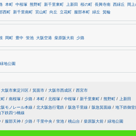
路
本町
中桜塚
熊野町
新千里東町
上新田
桜の町
長興寺南
西緑丘
岡上
部西町
新千里南町
宮山町
向丘
立花町
服部本町
緑丘
箕輪
根
岡町
豊中
蛍池
大阪空港
柴原阪大前
少路
緑地公園
大阪市東淀川区
/
箕面市
/
大阪市西成区
/
西宮市
東町
/
南桜塚
/
少路
/
本町
/
北桜塚
/
中桜塚
/
新千里東町
/
熊野町
/
上新田
大阪モノレール本線
/
北大阪急行電鉄
/
阪急千里線
/
阪急箕面線
/
地下鉄御堂
地下鉄四つ橋線
中
/
服部天神
/
少路
/
千里中央
/
蛍池
/
桃山台
/
柴原阪大前
/
緑地公園