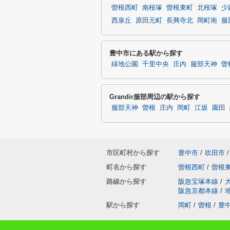
曽根西町
南桜塚
曽根東町
北桜塚
少
西泉丘
原田元町
長興寺北
岡町南
服
豊中市にある駅から探す
緑地公園
千里中央
庄内
服部天神
曽
Grandir服部周辺の駅から探す
服部天神
曽根
庄内
岡町
江坂
園田
市区町村から探す
豊中市
/
吹田市
/
町名から探す
曽根西町
/
曽根
路線から探す
阪急宝塚本線
/
阪急京都本線
/
駅から探す
岡町
/
曽根
/
豊