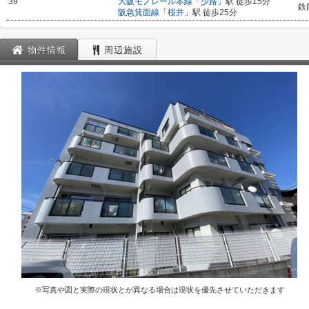
39
大阪モノレール本線
「
少路
」駅 徒歩15分
鉄
阪急箕面線
「
桜井
」駅 徒歩25分
物件情報
周辺施設
※写真や図と実際の現状とが異なる場合は現状を優先させていただきます