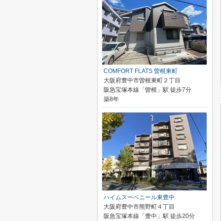
COMFORT FLATS 曽根東町
大阪府豊中市曽根東町２丁目
阪急宝塚本線「曽根」駅 徒歩7分
築8年
ハイムスーベニール東豊中
大阪府豊中市熊野町４丁目
阪急宝塚本線「豊中」駅 徒歩20分