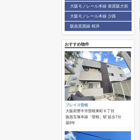
大阪モノレール本線 柴原阪大前
大阪モノレール本線 少路
阪急箕面線 桜井
おすすめ物件
プレイス曽根
大阪府豊中市曽根東町６丁目
阪急宝塚本線「曽根」駅 徒歩7分
築9年