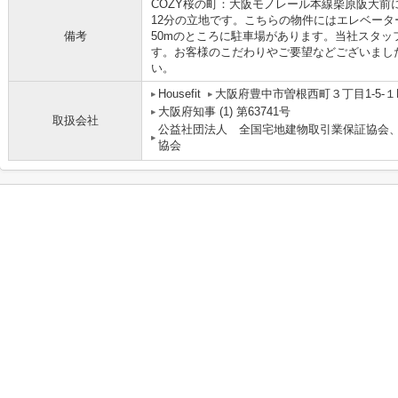
COZY桜の町：大阪モノレール本線柴原阪大前
12分の立地です。こちらの物件にはエレベー
備考
50mのところに駐車場があります。当社スタ
す。お客様のこだわりやご要望などございまし
い。
Housefit
大阪府豊中市曽根西町３丁目1-5-１
大阪府知事 (1) 第63741号
取扱会社
公益社団法人 全国宅地建物取引業保証協会
協会