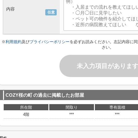
内容
任意
※
利用規約
及び
プライバシーポリシー
を必ずお読みください。左記内容に同
さい。
未入力項目がありま
COZY桜の町
の過去に掲載したお部屋
所在階
間取り
専有面積
4階
***
***