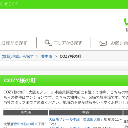
SE FIT
営
(賃貸)地域から探す
>
豊中市
>
COZY桜の町
COZY桜の町
COZY桜の町：大阪モノレール本線柴原阪大前にも近くて便利。こちらの
ちらの物件はマンションです。こちらの物件から、50mで駐車場です。で
当社スタッフまでご連絡ください。地域の不動産情報をいち早くお届けし
所在地
交通
大阪モノレール本線
「
柴原阪大前
」駅 徒歩11～
築
大阪府
豊中市
桜の町
５丁目3-
12分
5