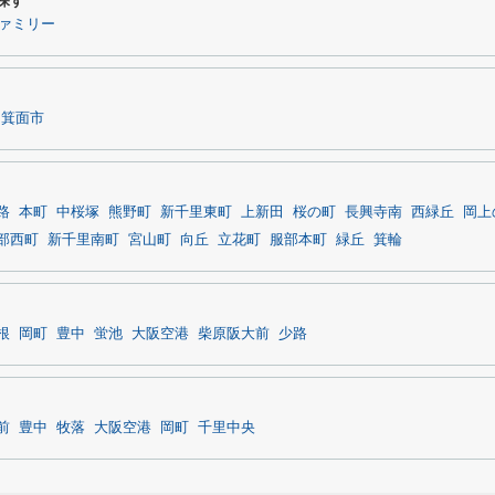
探す
ァミリー
箕面市
路
本町
中桜塚
熊野町
新千里東町
上新田
桜の町
長興寺南
西緑丘
岡上
部西町
新千里南町
宮山町
向丘
立花町
服部本町
緑丘
箕輪
根
岡町
豊中
蛍池
大阪空港
柴原阪大前
少路
前
豊中
牧落
大阪空港
岡町
千里中央