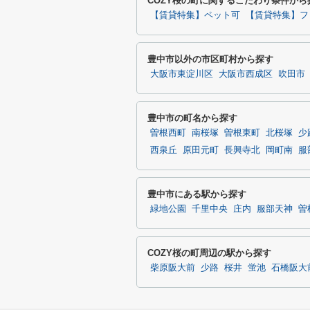
COZY桜の町に関するこだわり条件から
【賃貸特集】ペット可
【賃貸特集】フ
豊中市以外の市区町村から探す
大阪市東淀川区
大阪市西成区
吹田市
豊中市の町名から探す
曽根西町
南桜塚
曽根東町
北桜塚
少
西泉丘
原田元町
長興寺北
岡町南
服
豊中市にある駅から探す
緑地公園
千里中央
庄内
服部天神
曽
COZY桜の町周辺の駅から探す
柴原阪大前
少路
桜井
蛍池
石橋阪大