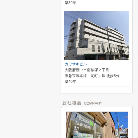
築39年
カワサキビル
大阪府豊中市南桜塚２丁目
阪急宝塚本線「岡町」駅 徒歩8分
築40年