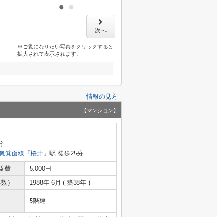
次へ
※ご覧になりたい写真をクリックすると
拡大されて表示されます。
情報の見方
【マンション】
分
急箕面線
「
桜井
」駅 徒歩25分
益費
5,000円
年数）
1988年 6月 ( 築38年 )
5階建