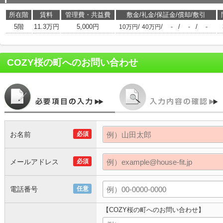
所在階
賃料
管理費・共益費
敷金/礼金/保証金/償却/敷引
5階
11.3万円
5,000円
/
/
/
/
10万円
40万円
-
-
-
COZY桜の町
へのお問い合わせ
お名前
必須
メールアドレス
必須
電話番号
任意
【COZY桜の町へのお問い合わせ】