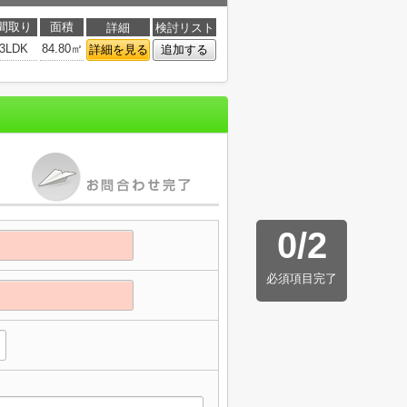
間取り
面積
詳細
検討リスト
3LDK
84.80㎡
詳細を見る
追加する
0
/
2
必須項目完了