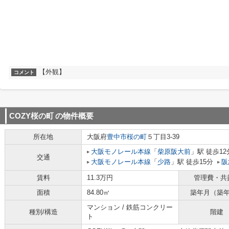
【外観】
コメント
COZY桜の町
の物件概要
所在地
大阪府
豊中市
桜の町
５丁目3-39
大阪モノレール本線
「
柴原阪大前
」駅 徒歩12
交通
大阪モノレール本線
「
少路
」駅 徒歩15分
阪
賃料
11.3万円
管理費・共
面積
84.80㎡
築年月（築
マンション / 鉄筋コンクリー
種別/構造
階建
ト