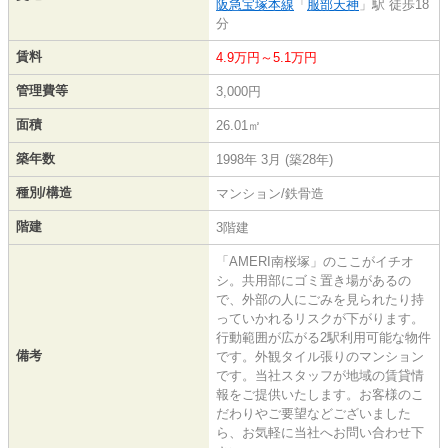
阪急宝塚本線
「
服部天神
」駅 徒歩18
分
賃料
4.9万円～5.1万円
管理費等
3,000円
面積
26.01㎡
築年数
1998年 3月 (築28年)
種別/構造
マンション/鉄骨造
階建
3階建
「AMERI南桜塚」のここがイチオ
シ。共用部にゴミ置き場があるの
で、外部の人にごみを見られたり持
っていかれるリスクが下がります。
行動範囲が広がる2駅利用可能な物件
備考
です。外観タイル張りのマンション
です。当社スタッフが地域の賃貸情
報をご提供いたします。お客様のこ
だわりやご要望などございました
ら、お気軽に当社へお問い合わせ下