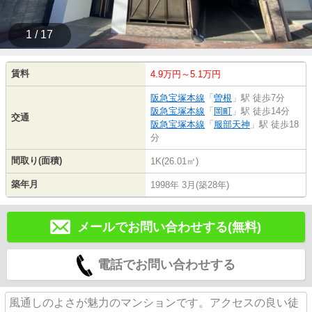
1 / 17
賃料
4.9万円～5.1万円
阪急宝塚本線
「
曽根
」駅 徒歩7分
阪急宝塚本線
「
岡町
」駅 徒歩14分
交通
阪急宝塚本線
「
服部天神
」駅 徒歩18
分
間取り(面積)
1K(26.01㎡)
築年月
1998年 3月(築28年)
メールでお問い合わせする(無料)
電話でお問い合わせする
風通しのよさが魅力のマンションです。アクセスの良い徒