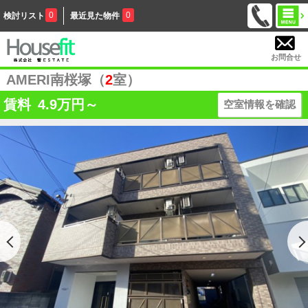
0
0
検討リスト
最近見た物件
お問合せ
AMERI南桜塚（
2
室）
賃料
4.9
万円～
空室情報を確認