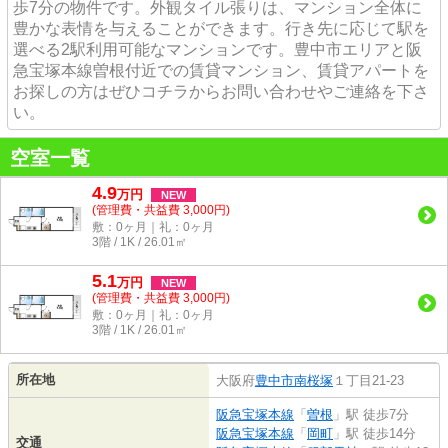
歩7分の物件です。外観タイル張りは、マンション全体に
豊かな表情を与えることができます。行き先に応じて駅を
選べる2駅利用可能なマンションです。豊中市エリアと阪
急宝塚本線曽根付近での賃貸マンション、賃貸アパートを
お探しの方はぜひコチラからお問い合わせやご連絡を下さ
い。
空室一覧
4.9
万
円
NEW
(管理費・共益費 3,000円)
敷：0ヶ月｜礼：0ヶ月
3階 / 1K / 26.01㎡
5.1
万
円
NEW
(管理費・共益費 3,000円)
敷：0ヶ月｜礼：0ヶ月
3階 / 1K / 26.01㎡
所在地
大阪府
豊中市
南桜塚
１丁目21-23
阪急宝塚本線
「
曽根
」駅 徒歩7分
阪急宝塚本線
「
岡町
」駅 徒歩14分
交通