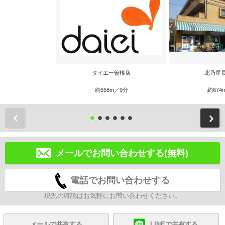
ダイエー曽根店
北乃屋
約658m／9分
約674
前
メールでお問い合わせする(無料)
電話でお問い合わせする
現況の確認はお気軽にお問い合わせください。
メールで共有する
LINEで共有する