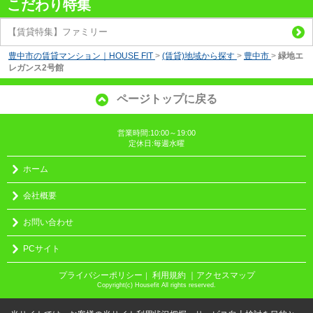
こだわり特集
【賃貸特集】ファミリー
豊中市の賃貸マンション｜HOUSE FIT
>
(賃貸)地域から探す
>
豊中市
>
緑地エ
レガンス2号館
ページトップに戻る
営業時間:10:00～19:00
定休日:毎週水曜
ホーム
会社概要
お問い合わせ
PCサイト
プライバシーポリシー
利用規約
｜アクセスマップ
｜
Copyright(c) Housefit All rights reserved.