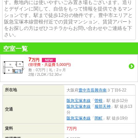
す。敷地内には使いやすいごみ置き場もございます。造り
とデザインに関して、自信をもって情報を提供できるマン
ションです。駅まで徒歩12分の物件です。豊中市エリアと
阪急宝塚本線曽根付近での賃貸マンション、賃貸アパート
をお探しの方はぜひコチラからお問い合わせやご連絡を下
さい。
空室一覧
7
万
円
NEW
(管理費・共益費 5,000円)
敷：0万円｜礼：2ヶ月
2階 / 2LDK / 52.30㎡
所在地
大阪府
豊中市
長興寺南
３丁目6-22
阪急宝塚本線
「
曽根
」駅 徒歩12分
阪急宝塚本線
「
服部天神
」駅 徒歩13
交通
分
阪急宝塚本線
「
岡町
」駅 徒歩19分
賃料
7万円