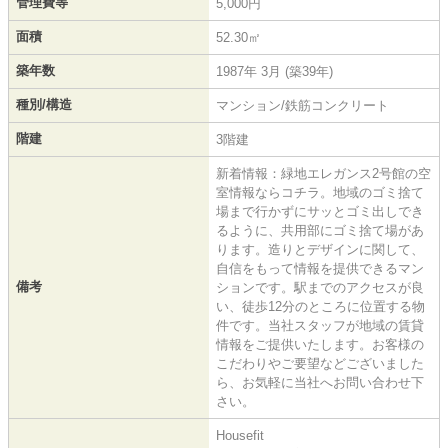
管理費等
5,000円
面積
52.30㎡
築年数
1987年 3月 (築39年)
種別/構造
マンション/鉄筋コンクリート
階建
3階建
新着情報：緑地エレガンス2号館の空
室情報ならコチラ。地域のゴミ捨て
場まで行かずにサッとゴミ出しでき
るように、共用部にゴミ捨て場があ
ります。造りとデザインに関して、
自信をもって情報を提供できるマン
備考
ションです。駅までのアクセスが良
い、徒歩12分のところに位置する物
件です。当社スタッフが地域の賃貸
情報をご提供いたします。お客様の
こだわりやご要望などございました
ら、お気軽に当社へお問い合わせ下
さい。
Housefit