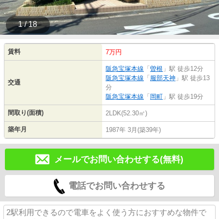
1 / 18
賃料
7万円
阪急宝塚本線
「
曽根
」駅 徒歩12分
阪急宝塚本線
「
服部天神
」駅 徒歩13
交通
分
阪急宝塚本線
「
岡町
」駅 徒歩19分
間取り(面積)
2LDK(52.30㎡)
築年月
1987年 3月(築39年)
メールでお問い合わせする(無料)
電話でお問い合わせする
2駅利用できるので電車をよく使う方におすすめな物件で