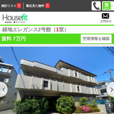
0
0
検討リスト
最近見た物件
お問合せ
緑地エレガンス2号館（
1
室）
賃料
7万円
空室情報を確認