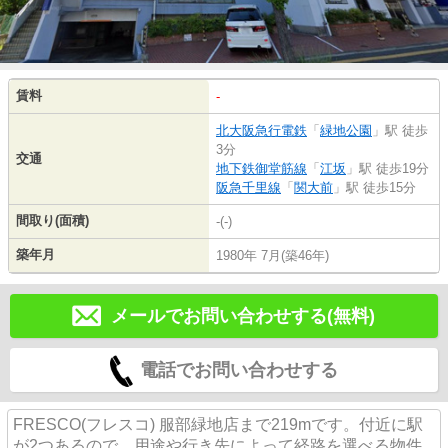
賃料
-
北大阪急行電鉄
「
緑地公園
」駅 徒歩
3分
交通
地下鉄御堂筋線
「
江坂
」駅 徒歩19分
阪急千里線
「
関大前
」駅 徒歩15分
間取り(面積)
-(-)
築年月
1980年 7月(築46年)
メールでお問い合わせする(無料)
電話でお問い合わせする
FRESCO(フレスコ) 服部緑地店まで219mです。付近に駅
が2つあるので、用途や行き先によって経路を選べる物件