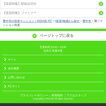
【賃貸特集】駅徒歩10分
【賃貸特集】ファミリー
豊中市の賃貸マンション｜HOUSE FIT
>
(賃貸)地域から探す
>
豊中市
>
第二マ
ンション寺直
ページトップに戻る
営業時間:10:00～19:00
定休日:毎週水曜
ホーム
会社概要
お問い合わせ
PCサイト
プライバシーポリシー
利用規約
｜アクセスマップ
｜
Copyright(c) Housefit All rights reserved.