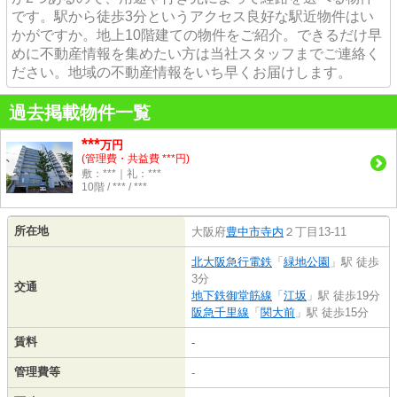
です。駅から徒歩3分というアクセス良好な駅近物件はい
かがですか。地上10階建ての物件をご紹介。できるだけ早
めに不動産情報を集めたい方は当社スタッフまでご連絡く
ださい。地域の不動産情報をいち早くお届けします。
過去掲載物件一覧
***
万円
(管理費・共益費 ***円)
敷：***｜礼：***
10階 / *** / ***
所在地
大阪府
豊中市
寺内
２丁目13-11
北大阪急行電鉄
「
緑地公園
」駅 徒歩
3分
交通
地下鉄御堂筋線
「
江坂
」駅 徒歩19分
阪急千里線
「
関大前
」駅 徒歩15分
賃料
-
管理費等
-