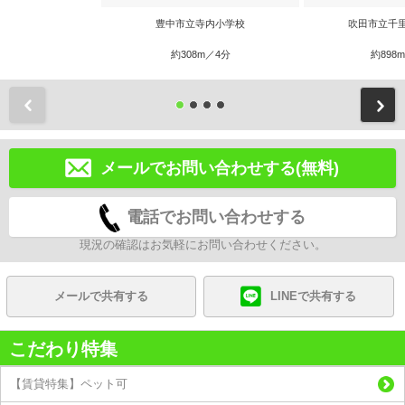
豊中市立寺内小学校
吹田市立千
約308m／4分
約898
前
メールでお問い合わせする(無料)
電話でお問い合わせする
現況の確認はお気軽にお問い合わせください。
メールで共有する
LINEで共有する
こだわり特集
【賃貸特集】ペット可