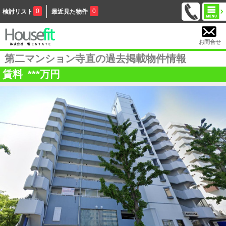
0
0
検討リスト
最近見た物件
お問合せ
第二マンション寺直の過去掲載物件情報
賃料
***
万円