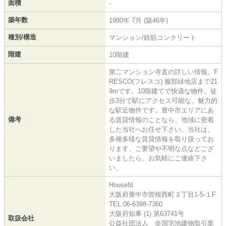
面積
-
築年数
1980年 7月 (築46年)
種別/構造
マンション/鉄筋コンクリート
階建
10階建
第二マンション寺直の詳しい情報。F
RESCO(フレスコ) 服部緑地店まで21
9mです。10階建てで快適な物件。徒
歩3分で駅にアクセス可能な、魅力的
な駅近物件です。豊中市エリアにあ
備考
る賃貸情報のことなら、地域に密着
した当社へお任せ下さい。当社は、
多種多様な賃貸情報を取り扱ってお
ります。ご要望や不明な点などござ
いましたら、お気軽にご連絡下さ
い。
Housefit
大阪府豊中市曽根西町３丁目1-5-１F
TEL:06-6398-7360
大阪府知事 (1) 第63741号
取扱会社
公益社団法人 全国宅地建物取引業