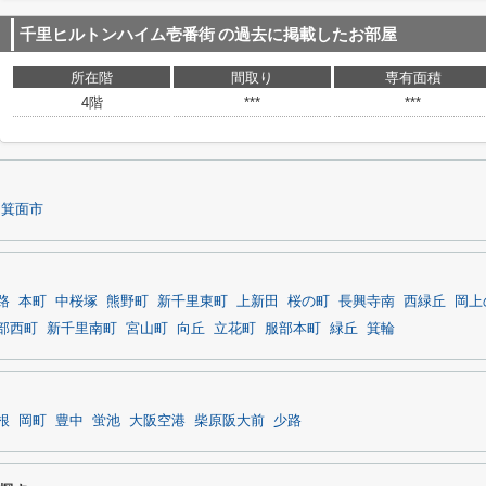
千里ヒルトンハイム壱番街
の過去に掲載したお部屋
所在階
間取り
専有面積
4階
***
***
箕面市
路
本町
中桜塚
熊野町
新千里東町
上新田
桜の町
長興寺南
西緑丘
岡上
部西町
新千里南町
宮山町
向丘
立花町
服部本町
緑丘
箕輪
根
岡町
豊中
蛍池
大阪空港
柴原阪大前
少路