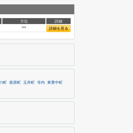
方位
詳細
***
詳細を見る
の町
柴原町
玉井町
寺内
東豊中町