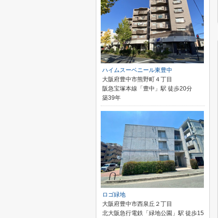
ハイムスーベニール東豊中
大阪府豊中市熊野町４丁目
阪急宝塚本線「豊中」駅 徒歩20分
築39年
ロゴ緑地
大阪府豊中市西泉丘２丁目
北大阪急行電鉄「緑地公園」駅 徒歩15