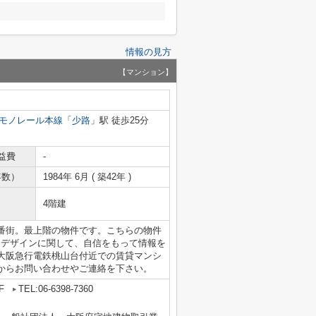
情報の見方
【マンション】
モノレール本線
「
少路
」駅 徒歩25分
益費
-
年数）
1984年 6月 ( 築42年 )
4階建
番街。最上階の物件です。こちらの物件
とデザインに関して、自信をもって情報を
大阪急行電鉄桃山台付近での賃貸マンシ
からお問い合わせやご連絡を下さい。
F
TEL:06-6398-7360