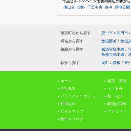
千里ヒルトンハイム壱番街周辺の駅から
桃山台
少路
千里中央
豊中
緑地公園
市区町村から探す
豊中市
/
吹田市
/
町名から探す
曽根西町
/
曽根
路線から探す
阪急宝塚本線
/
阪急京都本線
/
駅から探す
岡町
/
曽根
/
豊
ホーム
新築・築浅
会社概要
ペット可
プライバシーポリシー
敷・礼０
利用規約
駅徒歩10分
サイトマップ
ファミリー
物件カタログ