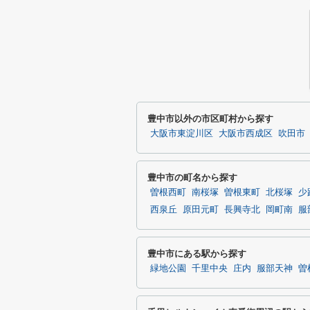
豊中市以外の市区町村から探す
大阪市東淀川区
大阪市西成区
吹田市
豊中市の町名から探す
曽根西町
南桜塚
曽根東町
北桜塚
少
西泉丘
原田元町
長興寺北
岡町南
服
豊中市にある駅から探す
緑地公園
千里中央
庄内
服部天神
曽