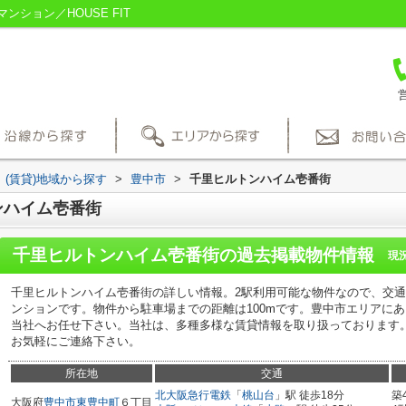
ション／HOUSE FIT
営
(賃貸)地域から探す
>
豊中市
>
千里ヒルトンハイム壱番街
ンハイム壱番街
千里ヒルトンハイム壱番街
の過去掲載物件情報
現
千里ヒルトンハイム壱番街の詳しい情報。2駅利用可能な物件なので、交
ンションです。物件から駐車場までの距離は100mです。豊中市エリアに
当社へお任せ下さい。当社は、多種多様な賃貸情報を取り扱っております
お気軽にご連絡下さい。
所在地
交通
北大阪急行電鉄
「
桃山台
」駅 徒歩18分
築
大阪府
豊中市
東豊中町
６丁目