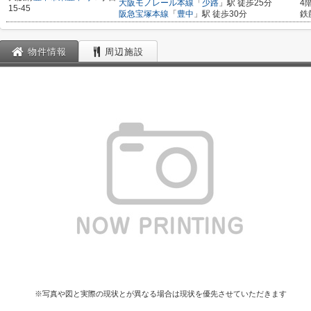
大阪モノレール本線
「
少路
」駅 徒歩25分
4
15-45
阪急宝塚本線
「
豊中
」駅 徒歩30分
鉄
物件情報
周辺施設
※写真や図と実際の現状とが異なる場合は現状を優先させていただきます