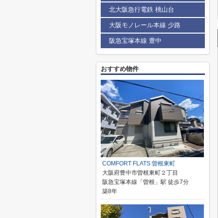
北大阪急行電鉄 桃山台
大阪モノレール本線 少路
阪急宝塚本線 豊中
おすすめ物件
COMFORT FLATS 曽根東町
大阪府豊中市曽根東町２丁目
阪急宝塚本線「曽根」駅 徒歩7分
築8年