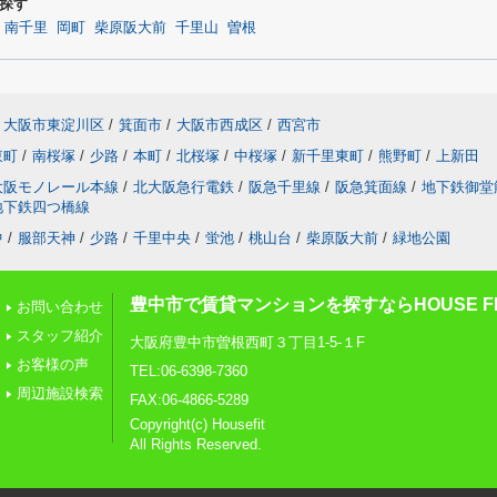
探す
南千里
岡町
柴原阪大前
千里山
曽根
大阪市東淀川区
/
箕面市
/
大阪市西成区
/
西宮市
東町
/
南桜塚
/
少路
/
本町
/
北桜塚
/
中桜塚
/
新千里東町
/
熊野町
/
上新田
大阪モノレール本線
/
北大阪急行電鉄
/
阪急千里線
/
阪急箕面線
/
地下鉄御堂
地下鉄四つ橋線
中
/
服部天神
/
少路
/
千里中央
/
蛍池
/
桃山台
/
柴原阪大前
/
緑地公園
豊中市で賃貸マンションを探すならHOUSE FI
お問い合わせ
スタッフ紹介
大阪府豊中市曽根西町３丁目1-5-１F
お客様の声
TEL:06-6398-7360
周辺施設検索
FAX:06-4866-5289
Copyright(c) Housefit
All Rights Reserved.