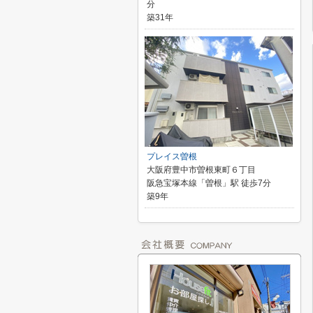
分
築31年
プレイス曽根
大阪府豊中市曽根東町６丁目
阪急宝塚本線「曽根」駅 徒歩7分
築9年