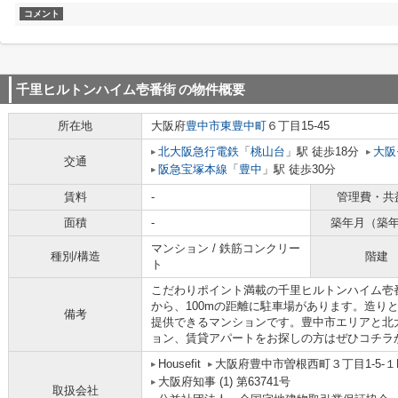
コメント
千里ヒルトンハイム壱番街
の物件概要
所在地
大阪府
豊中市
東豊中町
６丁目15-45
北大阪急行電鉄
「
桃山台
」駅 徒歩18分
大阪
交通
阪急宝塚本線
「
豊中
」駅 徒歩30分
賃料
-
管理費・共
面積
-
築年月（築
マンション / 鉄筋コンクリー
種別/構造
階建
ト
こだわりポイント満載の千里ヒルトンハイム壱
から、100mの距離に駐車場があります。造り
備考
提供できるマンションです。豊中市エリアと北
ョン、賃貸アパートをお探しの方はぜひコチラ
Housefit
大阪府豊中市曽根西町３丁目1-5-１
大阪府知事 (1) 第63741号
取扱会社