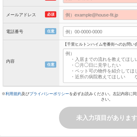
メールアドレス
必須
電話番号
任意
【千里ヒルトンハイム壱番街へのお問い
内容
任意
※
利用規約
及び
プライバシーポリシー
を必ずお読みください。左記内容に同
さい。
未入力項目がありま