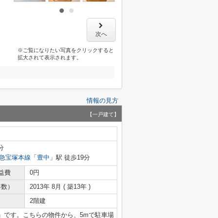
次へ
※ご覧になりたい写真をクリックすると
拡大されて表示されます。
情報の見方
【一戸建て】
分
急宝塚本線
「
豊中
」駅 徒歩19分
益費
0円
年数）
2013年 8月 ( 築13年 )
2階建
」です。こちらの物件から、5mで駐車場