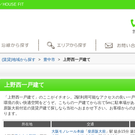
USE FIT
営
(賃貸)地域から探す
>
豊中市
>
上野西一戸建て
上野西一戸建て
「上野西一戸建て」のここがイチオシ。2駅利用可能なアクセスの良い一
環境の良い快適空間をどうぞ。こちらの一戸建てから出て5mに駐車場が
原阪大前付近の賃貸戸建て探しなら当社へおまかせ下さい。お客様からの
ります。
所在地
交通
大阪モノレール本線
「
柴原阪大前
」駅 徒歩15分
築