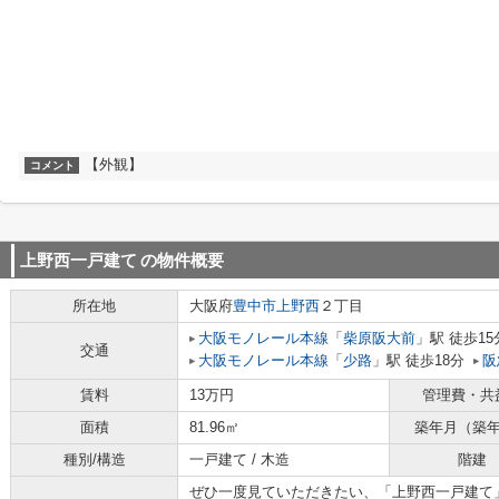
【外観】
コメント
上野西一戸建て
の物件概要
所在地
大阪府
豊中市
上野西
２丁目
大阪モノレール本線
「
柴原阪大前
」駅 徒歩15
交通
大阪モノレール本線
「
少路
」駅 徒歩18分
阪
賃料
13万円
管理費・共
面積
81.96㎡
築年月（築
種別/構造
一戸建て / 木造
階建
ぜひ一度見ていただきたい、「上野西一戸建て