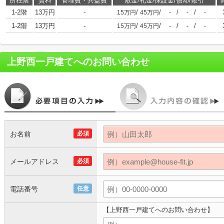
所在階
賃料
管理費・共益費
敷金/礼金/保証金/償却/敷引
1-2階
13万円
-
/
/
/
/
15万円
45万円
-
-
-
1-2階
13万円
-
/
/
/
/
15万円
45万円
-
-
-
上野西一戸建て
へのお問い合わせ
お名前
必須
メールアドレス
必須
電話番号
任意
【上野西一戸建てへのお問い合わせ】