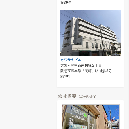
築39年
カワサキビル
大阪府豊中市南桜塚２丁目
阪急宝塚本線「岡町」駅 徒歩8分
築40年