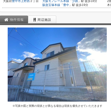
大阪府
豊中市
上野西
２丁目
大阪モノレール本線
「
少路
」駅 徒歩18分
2
阪急宝塚本線
「
豊中
」駅 徒歩19分
木
物件情報
周辺施設
※写真や図と実際の現状とが異なる場合は現状を優先させていただきます