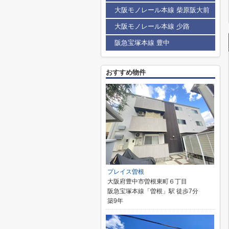
大阪モノレール本線 柴原阪大前
大阪モノレール本線 少路
阪急宝塚本線 豊中
おすすめ物件
プレイス曽根
大阪府豊中市曽根東町６丁目
阪急宝塚本線「曽根」駅 徒歩7分
築9年