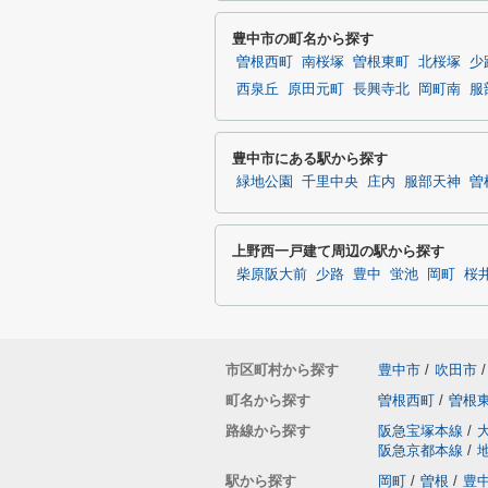
豊中市の町名から探す
曽根西町
南桜塚
曽根東町
北桜塚
少
西泉丘
原田元町
長興寺北
岡町南
服
豊中市にある駅から探す
緑地公園
千里中央
庄内
服部天神
曽
上野西一戸建て周辺の駅から探す
柴原阪大前
少路
豊中
蛍池
岡町
桜
市区町村から探す
豊中市
/
吹田市
/
町名から探す
曽根西町
/
曽根
路線から探す
阪急宝塚本線
/
阪急京都本線
/
駅から探す
岡町
/
曽根
/
豊