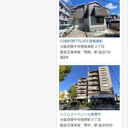
COMFORT FLATS 曽根東町
大阪府豊中市曽根東町２丁目
阪急宝塚本線「曽根」駅 徒歩7分
築8年
ハイムスーベニール東豊中
大阪府豊中市熊野町４丁目
阪急宝塚本線「豊中」駅 徒歩20分