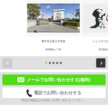
豊中市立第三中学校
シェフカワカ
約509m／7分
約782
前
メールでお問い合わせする(無料)
電話でお問い合わせする
現況の確認はお気軽にお問い合わせください。