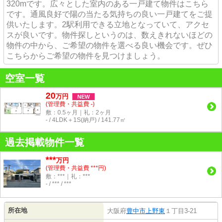
320mです。広々とした室内のある一戸建て物件はこちら
です。通風良好で陽の当たる気持ちの良い一戸建てをご提
供いたします。2駅利用できる立地となっていて、アクセ
スが良いです。物件探しというのは、数えきれないほどの
物件の中から、ご希望の物件を選べる良い機会です。ぜひ
こちらからご希望の物件を見つけましょう。
空室一覧
20
万
円
NEW
(管理費・共益費 -)
敷：0.5ヶ月｜礼：2ヶ月
- / 4LDK＋1S(納戸) / 141.77㎡
過去掲載物件一覧
***
万円
(管理費・共益費 ***円)
敷：***｜礼：***
- / *** / ***
所在地
大阪府
豊中市
上野東
１丁目3-21