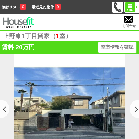
0
0
検討リスト
最近見た物件
お問合せ
上野東1丁目貸家（
1
室）
賃料
20万円
空室情報を確認