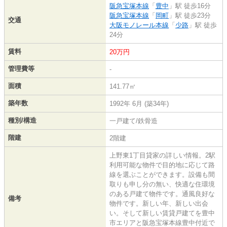
阪急宝塚本線
「
豊中
」駅 徒歩16分
阪急宝塚本線
「
岡町
」駅 徒歩23分
交通
大阪モノレール本線
「
少路
」駅 徒歩
24分
賃料
20万円
管理費等
-
面積
141.77㎡
築年数
1992年 6月 (築34年)
種別/構造
一戸建て/鉄骨造
階建
2階建
上野東1丁目貸家の詳しい情報。2駅
利用可能な物件で目的地に応じて路
線を選ぶことができます。設備も間
取りも申し分の無い、快適な住環境
のある戸建て物件です。通風良好な
備考
物件です。新しい年、新しい出会
い。そして新しい賃貸戸建てを豊中
市エリアと阪急宝塚本線豊中付近で