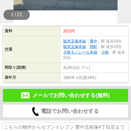
1 / 21
賃料
20万円
阪急宝塚本線
「
豊中
」駅 徒歩16分
阪急宝塚本線
「
岡町
」駅 徒歩23分
交通
大阪モノレール本線
「
少路
」駅 徒歩
24分
間取り(面積)
4LDK(141.77㎡)
築年月
1992年 6月(築34年)
メールでお問い合わせする(無料)
電話でお問い合わせする
こちらの物件からセブンイレブン 豊中北桜塚4丁目店まで