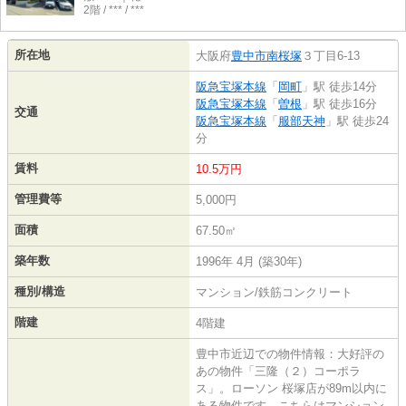
2階 / *** / ***
所在地
大阪府
豊中市
南桜塚
３丁目6-13
阪急宝塚本線
「
岡町
」駅 徒歩14分
阪急宝塚本線
「
曽根
」駅 徒歩16分
交通
阪急宝塚本線
「
服部天神
」駅 徒歩24
分
賃料
10.5万円
管理費等
5,000円
面積
67.50㎡
築年数
1996年 4月 (築30年)
種別/構造
マンション/鉄筋コンクリート
階建
4階建
豊中市近辺での物件情報：大好評の
あの物件「三隆（２）コーポラ
ス」。ローソン 桜塚店が89m以内に
ある物件です。こちらはマンション