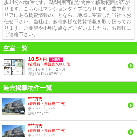
歩14分の物件です。2駅利用可能な物件で移動範囲が広が
ります。こちらはマンションタイプになります。豊中市エ
リアにある賃貸情報のことなら、地域に密着した当社へお
任せ下さい。当社は、多種多様な賃貸情報を取り扱ってお
ります。ご要望や不明な点などございましたら、お気軽に
ご連絡下さい。
空室一覧
10.5
万
円
NEW
(管理費・共益費 5,000円)
敷：1ヶ月｜礼：2ヶ月
3階 / 3LDK / 67.50㎡
過去掲載物件一覧
***
万円
(管理費・共益費 ***円)
敷：***｜礼：***
1階 / *** / ***
***
万円
(管理費・共益費 ***円)
敷：***｜礼：***