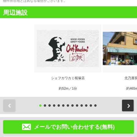
物件所在地とは異なる場合がございます。
周辺施設
シェフカワカミ桜塚店
北乃屋
約52m／1分
約465
前
メールでお問い合わせする(無料)