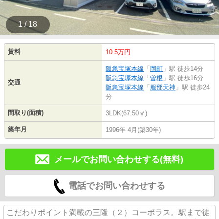
1 / 18
賃料
10.5万円
阪急宝塚本線
「
岡町
」駅 徒歩14分
阪急宝塚本線
「
曽根
」駅 徒歩16分
交通
阪急宝塚本線
「
服部天神
」駅 徒歩24
分
間取り(面積)
3LDK(67.50㎡)
築年月
1996年 4月(築30年)
メールでお問い合わせする(無料)
電話でお問い合わせする
こだわりポイント満載の三隆（２）コーポラス。駅まで徒