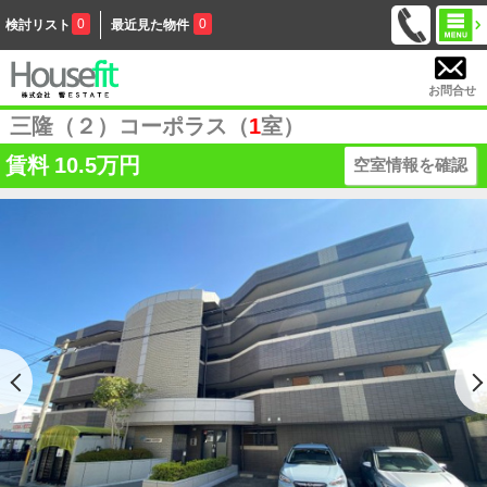
0
0
検討リスト
最近見た物件
お問合せ
三隆（２）コーポラス（
1
室）
賃料
10.5万円
空室情報を確認