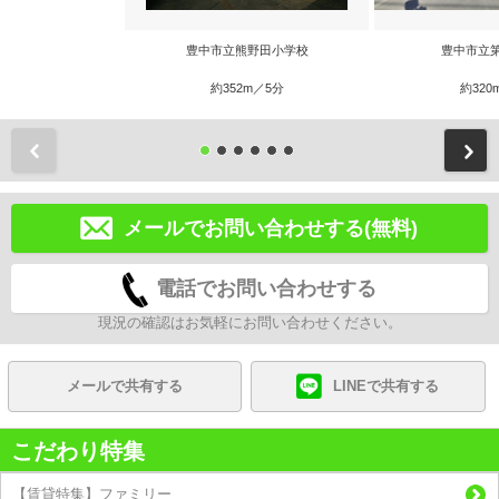
豊中市立熊野田小学校
豊中市立
約352m／5分
約320
前
メールでお問い合わせする(無料)
電話でお問い合わせする
現況の確認はお気軽にお問い合わせください。
メールで共有する
LINEで共有する
こだわり特集
【賃貸特集】ファミリー