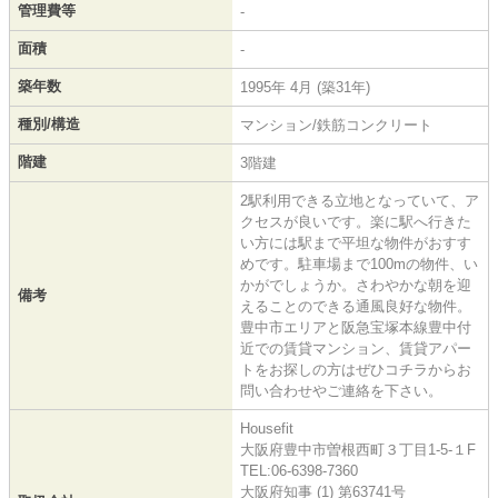
管理費等
-
面積
-
築年数
1995年 4月 (築31年)
種別/構造
マンション/鉄筋コンクリート
階建
3階建
2駅利用できる立地となっていて、ア
クセスが良いです。楽に駅へ行きた
い方には駅まで平坦な物件がおすす
めです。駐車場まで100mの物件、い
かがでしょうか。さわやかな朝を迎
備考
えることのできる通風良好な物件。
豊中市エリアと阪急宝塚本線豊中付
近での賃貸マンション、賃貸アパー
トをお探しの方はぜひコチラからお
問い合わせやご連絡を下さい。
Housefit
大阪府豊中市曽根西町３丁目1-5-１F
TEL:06-6398-7360
大阪府知事 (1) 第63741号