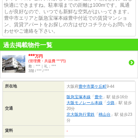
快適にできますね。駐車場までの距離は100mです。風通
しが良好なので、いつでも新鮮な空気がはいってきます。
豊中市エリアと阪急宝塚本線豊中付近での賃貸マンショ
ン、賃貸アパートをお探しの方はぜひコチラからお問い合
わせやご連絡を下さい。
過去掲載物件一覧
***
万円
(管理費・共益費 ***円)
敷：***｜礼：***
3階 / *** / ***
所在地
大阪府
豊中市
栗ケ丘町
9-44
阪急宝塚本線
「
豊中
」駅 徒歩16分
大阪モノレール本線
「
少路
」駅 徒歩
交通
20分
北大阪急行電鉄
「
桃山台
」駅 徒歩23
分
賃料
-