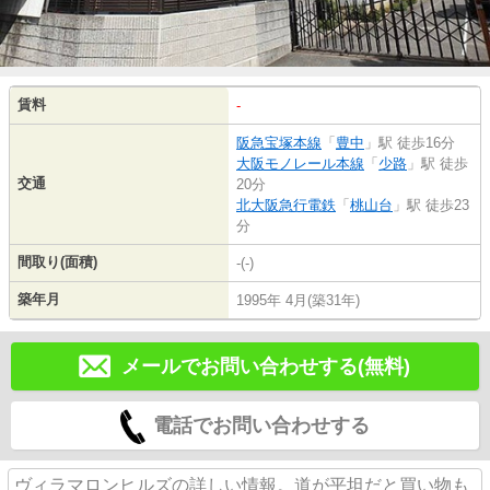
賃料
-
阪急宝塚本線
「
豊中
」駅 徒歩16分
大阪モノレール本線
「
少路
」駅 徒歩
交通
20分
北大阪急行電鉄
「
桃山台
」駅 徒歩23
分
間取り(面積)
-(-)
築年月
1995年 4月(築31年)
メールでお問い合わせする(無料)
電話でお問い合わせする
ヴィラマロンヒルズの詳しい情報。道が平坦だと買い物も