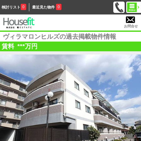
0
0
検討リスト
最近見た物件
お問合せ
ヴィラマロンヒルズの過去掲載物件情報
賃料
***
万円