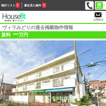
0
0
検討リスト
最近見た物件
お問合せ
ヴィラみどりの過去掲載物件情報
賃料
***
万円