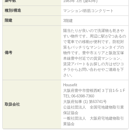
築年数
1983年 3月 (築43年)
種別/構造
マンション/鉄筋コンクリート
階建
3階建
陽当たりが良いので洗濯物も乾きや
すい物件です。周辺に駅が2つあるの
で電車での移動が便利です。防犯対
策もバッチリなマンションタイプの
備考
物件です。豊中市エリアと阪急宝塚
本線豊中付近での賃貸マンション、
賃貸アパートをお探しの方はぜひコ
チラからお問い合わせやご連絡を下
さい。
Housefit
大阪府豊中市曽根西町３丁目1-5-１F
TEL:06-6398-7360
大阪府知事 (1) 第63741号
取扱会社
公益社団法人 全国宅地建物取引業
保証協会
一般社団法人 大阪府宅地建物取引
業協会