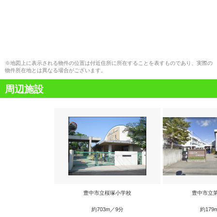
※地図上に表示される物件の位置は付近住所に所在することを表すものであり、実際の
物件所在地とは異なる場合がございます。
周辺施設
豊中市立桜塚小学校
豊中市立
約703m／9分
約179