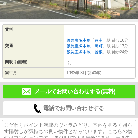
賃料
-
阪急宝塚本線
「
豊中
」駅 徒歩16分
交通
阪急宝塚本線
「
岡町
」駅 徒歩17分
阪急宝塚本線
「
曽根
」駅 徒歩24分
間取り(面積)
-(-)
築年月
1983年 3月(築43年)
メールでお問い合わせする(無料)
電話でお問い合わせする
こだわりポイント満載のヴィラみどり。室内を明るく照ら
す陽射しが気持ちの良い物件となっています。こちらの物
件はマンションです。2駅利用できる場所にあり、行き先