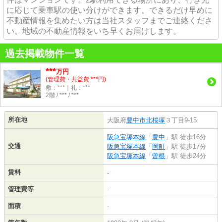
に応じて乗車駅の使い分けができます。できるだけ早めに
不動産情報を集めたい方は当社スタッフまでご連絡くださ
い。地域の不動産情報をいち早くお届けします。
過去掲載物件一覧
***
万円
(管理費・共益費 ***円)
敷：***｜礼：***
2階 / *** / ***
所在地
大阪府
豊中市
北桜塚
３丁目9-15
阪急宝塚本線
「
豊中
」駅 徒歩16分
交通
阪急宝塚本線
「
岡町
」駅 徒歩17分
阪急宝塚本線
「
曽根
」駅 徒歩24分
賃料
-
管理費等
-
面積
-