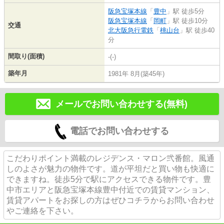
阪急宝塚本線
「
豊中
」駅 徒歩5分
阪急宝塚本線
「
岡町
」駅 徒歩10分
交通
北大阪急行電鉄
「
桃山台
」駅 徒歩40
分
間取り(面積)
-(-)
築年月
1981年 8月(築45年)
メールでお問い合わせする(無料)
電話でお問い合わせする
こだわりポイント満載のレジデンス・マロン弐番館。風通
しのよさが魅力の物件です。道が平坦だと買い物も快適に
できますね。徒歩5分で駅にアクセスできる物件です。豊
中市エリアと阪急宝塚本線豊中付近での賃貸マンション、
賃貸アパートをお探しの方はぜひコチラからお問い合わせ
やご連絡を下さい。