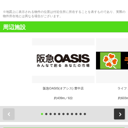
※地図上に表示される物件の位置は付近住所に所在することを表すものであり、実際の
物件所在地とは異なる場合がございます。
周辺施設
阪急OASIS(オアシス) 豊中店
ライフ
約439m／6分
約603
前