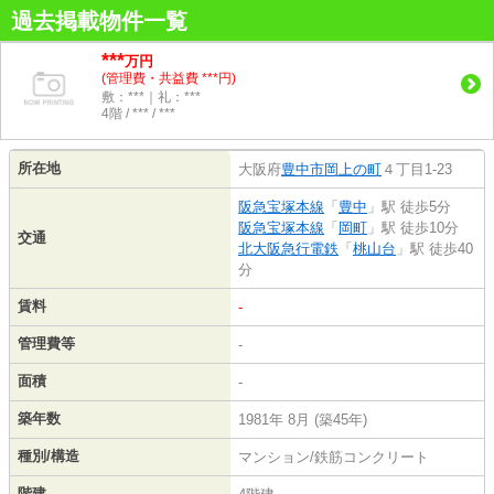
過去掲載物件一覧
***
万円
(管理費・共益費 ***円)
敷：***｜礼：***
4階 / *** / ***
所在地
大阪府
豊中市
岡上の町
４丁目1-23
阪急宝塚本線
「
豊中
」駅 徒歩5分
阪急宝塚本線
「
岡町
」駅 徒歩10分
交通
北大阪急行電鉄
「
桃山台
」駅 徒歩40
分
賃料
-
管理費等
-
面積
-
築年数
1981年 8月 (築45年)
種別/構造
マンション/鉄筋コンクリート
階建