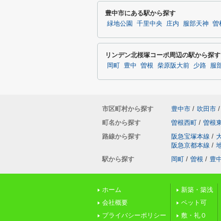
豊中市にある駅から探す
緑地公園
千里中央
庄内
服部天神
曽
リンデン北桜塚コーポ周辺の駅から探す
岡町
豊中
曽根
柴原阪大前
少路
服
市区町村から探す
豊中市
/
吹田市
/
町名から探す
曽根西町
/
曽根
路線から探す
阪急宝塚本線
/
阪急京都本線
/
駅から探す
岡町
/
曽根
/
豊
ホーム
新築・築浅
会社概要
ペット可
プライバシーポリシー
敷・礼０