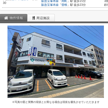
阪急宝塚本線
「
岡町
」駅 徒歩15分
3
30
阪急宝塚本線
「
曽根
」駅 徒歩23分
鉄
物件情報
周辺施設
※写真や図と実際の現状とが異なる場合は現状を優先させていただきます