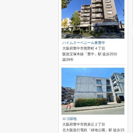
ハイムスーベニール東豊中
大阪府豊中市熊野町４丁目
阪急宝塚本線「豊中」駅 徒歩20分
築39年
ロゴ緑地
大阪府豊中市西泉丘２丁目
北大阪急行電鉄「緑地公園」駅 徒歩15