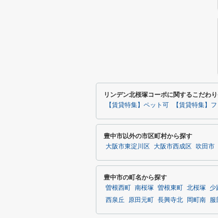
リンデン北桜塚コーポに関するこだわり
【賃貸特集】ペット可
【賃貸特集】フ
豊中市以外の市区町村から探す
大阪市東淀川区
大阪市西成区
吹田市
豊中市の町名から探す
曽根西町
南桜塚
曽根東町
北桜塚
少
西泉丘
原田元町
長興寺北
岡町南
服