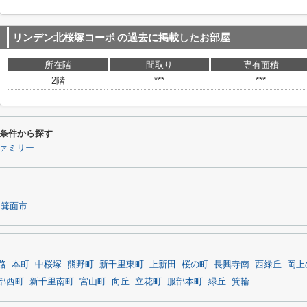
リンデン北桜塚コーポ
の過去に掲載したお部屋
所在階
間取り
専有面積
2階
***
***
条件から探す
ァミリー
箕面市
路
本町
中桜塚
熊野町
新千里東町
上新田
桜の町
長興寺南
西緑丘
岡上
部西町
新千里南町
宮山町
向丘
立花町
服部本町
緑丘
箕輪