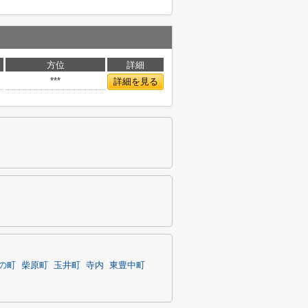
方位
詳細
***
詳細を見る
の町
柴原町
玉井町
寺内
東豊中町