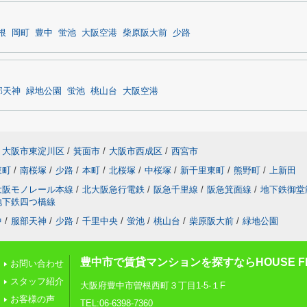
根
岡町
豊中
蛍池
大阪空港
柴原阪大前
少路
部天神
緑地公園
蛍池
桃山台
大阪空港
大阪市東淀川区
/
箕面市
/
大阪市西成区
/
西宮市
東町
/
南桜塚
/
少路
/
本町
/
北桜塚
/
中桜塚
/
新千里東町
/
熊野町
/
上新田
大阪モノレール本線
/
北大阪急行電鉄
/
阪急千里線
/
阪急箕面線
/
地下鉄御堂
地下鉄四つ橋線
中
/
服部天神
/
少路
/
千里中央
/
蛍池
/
桃山台
/
柴原阪大前
/
緑地公園
豊中市で賃貸マンションを探すならHOUSE FI
お問い合わせ
スタッフ紹介
大阪府豊中市曽根西町３丁目1-5-１F
お客様の声
TEL:06-6398-7360