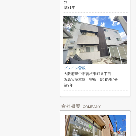
分
築31年
プレイス曽根
大阪府豊中市曽根東町６丁目
阪急宝塚本線「曽根」駅 徒歩7分
築9年