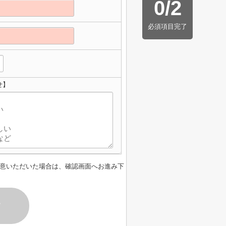
0
/
2
必須項目完了
せ】
意いただいた場合は、確認画面へお進み下
す