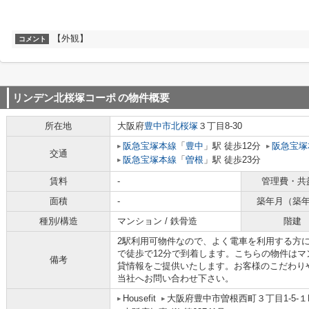
【外観】
コメント
リンデン北桜塚コーポ
の物件概要
所在地
大阪府
豊中市
北桜塚
３丁目8-30
阪急宝塚本線
「
豊中
」駅 徒歩12分
阪急宝塚
交通
阪急宝塚本線
「
曽根
」駅 徒歩23分
賃料
-
管理費・共
面積
-
築年月（築
種別/構造
マンション / 鉄骨造
階建
2駅利用可物件なので、よく電車を利用する方
で徒歩で12分で到着します。こちらの物件は
備考
貸情報をご提供いたします。お客様のこだわり
当社へお問い合わせ下さい。
Housefit
大阪府豊中市曽根西町３丁目1-5-１