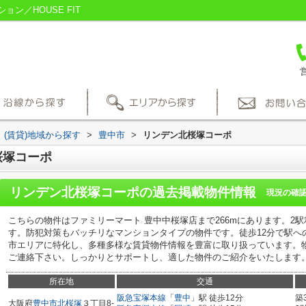
ン／HOUSE FIT
営
(賃貸)地域から探す
>
豊中市
>
リンデン北桜塚コーポ
桜塚コーポ
リンデン北桜塚コーポ
の過去掲載物件情報
現況の確
こちらの物件はファミリーマート 豊中中桜塚店まで266mにあります。2
す。防犯対策もバッチリなマンションタイプの物件です。徒歩12分で駅へ
市エリアに特化し、多種多様な賃貸物件情報を豊富に取り扱っています。
ご連絡下さい。しっかりとサポートし、適した物件のご紹介をいたします
所在地
交通
阪急宝塚本線
「
豊中
」駅 徒歩12分
築
大阪府
豊中市
北桜塚
３丁目8-