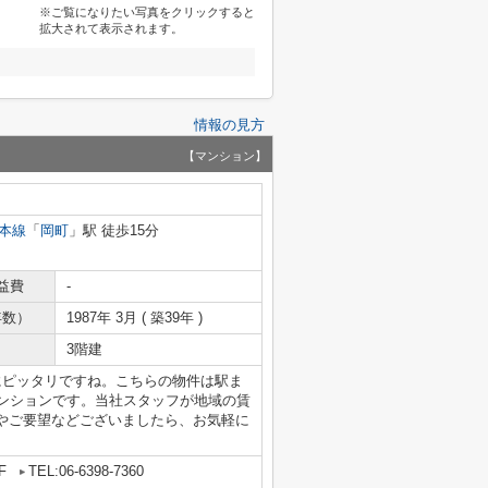
※ご覧になりたい写真をクリックすると
拡大されて表示されます。
情報の見方
【マンション】
本線
「
岡町
」駅 徒歩15分
益費
-
年数）
1987年 3月 ( 築39年 )
3階建
にピッタリですね。こちらの物件は駅ま
マンションです。当社スタッフが地域の賃
やご要望などございましたら、お気軽に
F
TEL:06-6398-7360