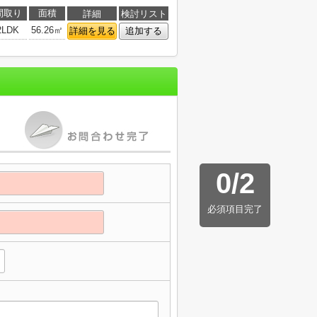
間取り
面積
詳細
検討リスト
2LDK
56.26㎡
詳細を見る
追加する
0
/
2
必須項目完了