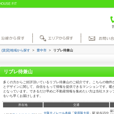
SE FIT
営
(賃貸)地域から探す
>
豊中市
>
リブレ待兼山
リブレ待兼山
多くの方からご好評頂いているリブレ待兼山のご紹介です。こちらの物件か
とデザインに関して、自信をもって情報を提供できるマンションです。暖
となっています。できるだけ早めに不動産情報を集めたい方は当社スタッ
をいち早くお届けします。
所在地
交通
築
大阪モノレール本線
「
柴原阪大前
」駅 徒歩15分