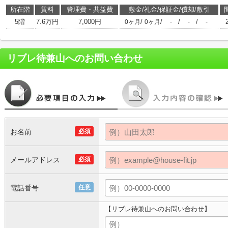
所在階
賃料
管理費・共益費
敷金/礼金/保証金/償却/敷引
5階
7.6万円
7,000円
/
/
/
/
0ヶ月
0ヶ月
-
-
-
リブレ待兼山
へのお問い合わせ
お名前
必須
メールアドレス
必須
電話番号
任意
【リブレ待兼山へのお問い合わせ】