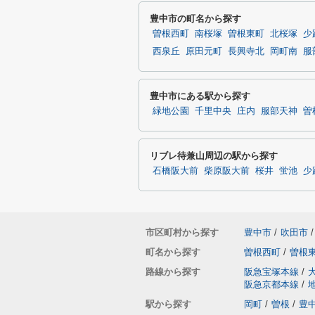
豊中市の町名から探す
曽根西町
南桜塚
曽根東町
北桜塚
少
西泉丘
原田元町
長興寺北
岡町南
服
豊中市にある駅から探す
緑地公園
千里中央
庄内
服部天神
曽
リブレ待兼山周辺の駅から探す
石橋阪大前
柴原阪大前
桜井
蛍池
少
市区町村から探す
豊中市
/
吹田市
/
町名から探す
曽根西町
/
曽根
路線から探す
阪急宝塚本線
/
阪急京都本線
/
駅から探す
岡町
/
曽根
/
豊