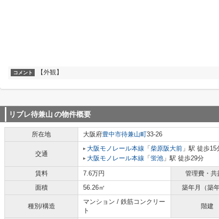
【外観】
コメント
リブレ待兼山
の物件概要
所在地
大阪府
豊中市
待兼山町
33-26
大阪モノレール本線
「
柴原阪大前
」駅 徒歩15
交通
大阪モノレール本線
「
蛍池
」駅 徒歩29分
賃料
7.6万円
管理費・共
面積
56.26㎡
築年月（築
マンション / 鉄筋コンクリー
種別/構造
階建
ト