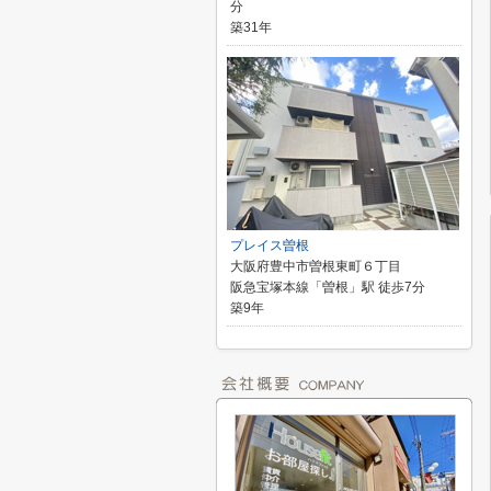
分
築31年
プレイス曽根
大阪府豊中市曽根東町６丁目
阪急宝塚本線「曽根」駅 徒歩7分
築9年