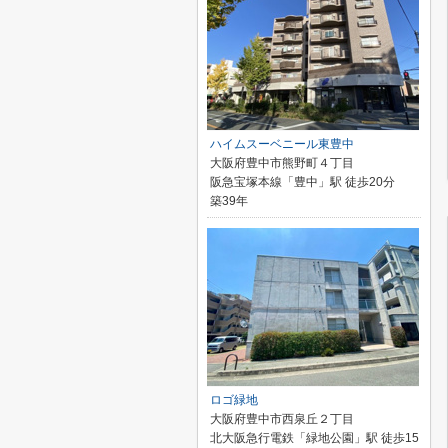
ハイムスーベニール東豊中
大阪府豊中市熊野町４丁目
阪急宝塚本線「豊中」駅 徒歩20分
築39年
ロゴ緑地
大阪府豊中市西泉丘２丁目
北大阪急行電鉄「緑地公園」駅 徒歩15