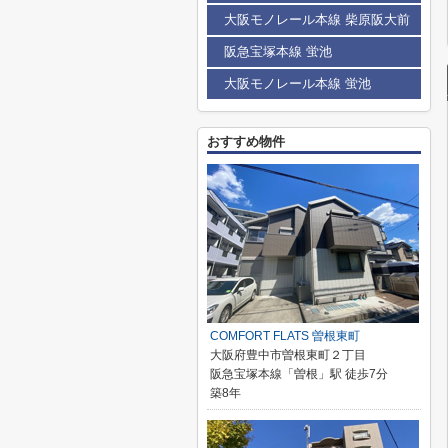
大阪モノレール本線 柴原阪大前
阪急宝塚本線 蛍池
大阪モノレール本線 蛍池
おすすめ物件
COMFORT FLATS 曽根東町
大阪府豊中市曽根東町２丁目
阪急宝塚本線「曽根」駅 徒歩7分
築8年