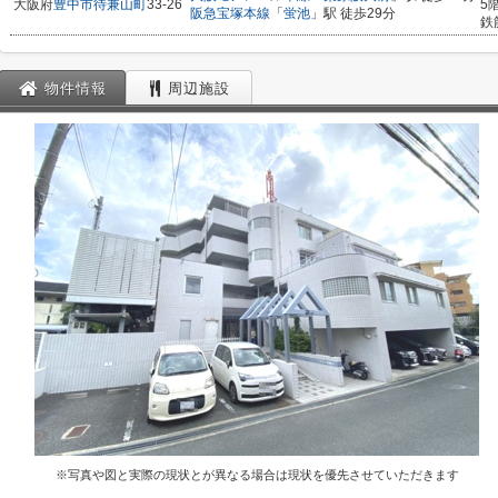
大阪府
豊中市
待兼山町
33-26
5
阪急宝塚本線
「
蛍池
」駅 徒歩29分
鉄
物件情報
周辺施設
※写真や図と実際の現状とが異なる場合は現状を優先させていただきます