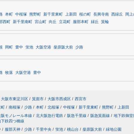
路
本町
中桜塚
熊野町
新千里東町
上新田
桜の町
長興寺南
西緑丘
岡上
部西町
新千里南町
宮山町
向丘
立花町
服部本町
緑丘
箕輪
根
岡町
豊中
蛍池
大阪空港
柴原阪大前
少路
路
牧落
大阪空港
豊中
大阪市東淀川区
/
箕面市
/
大阪市西成区
/
西宮市
東町
/
南桜塚
/
少路
/
本町
/
北桜塚
/
中桜塚
/
新千里東町
/
熊野町
/
上新田
大阪モノレール本線
/
北大阪急行電鉄
/
阪急千里線
/
阪急箕面線
/
地下鉄御堂
地下鉄四つ橋線
中
/
服部天神
/
少路
/
千里中央
/
蛍池
/
桃山台
/
柴原阪大前
/
緑地公園