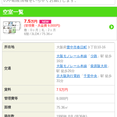
の不動産情報をいち早くお届けします。
空室一覧
7.5
万
円
NEW
(管理費・共益費 9,000円)
敷：0ヶ月｜礼：2ヶ月
6階 / 3LDK / 75.36㎡
所在地
大阪府
豊中市
春日町
３丁目10-16
大阪モノレール本線
「
少路
」駅 徒歩
16分
大阪モノレール本線
「
柴原阪大前
」
交通
駅 徒歩26分
北大阪急行電鉄
「
千里中央
」駅 徒歩
31分
賃料
7.5万円
管理費等
9,000円
面積
75.36㎡
築年数
1990年 8月 (築36年)