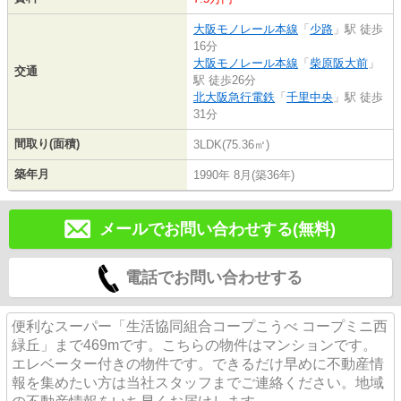
大阪モノレール本線
「
少路
」駅 徒歩
16分
大阪モノレール本線
「
柴原阪大前
」
交通
駅 徒歩26分
北大阪急行電鉄
「
千里中央
」駅 徒歩
31分
間取り(面積)
3LDK(75.36㎡)
築年月
1990年 8月(築36年)
メールでお問い合わせする(無料)
電話でお問い合わせする
便利なスーパー「生活協同組合コープこうべ コープミニ西
緑丘」まで469mです。こちらの物件はマンションです。
エレベーター付きの物件です。できるだけ早めに不動産情
報を集めたい方は当社スタッフまでご連絡ください。地域