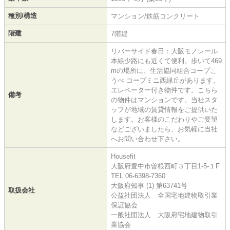
種別/構造
マンション/鉄筋コンクリート
階建
7階建
リバーサイド春日：大阪モノレール
本線少路にも近くて便利。歩いて469
mの場所に、生活協同組合コープこ
うべ コープミニ西緑丘があります。
エレベーター付き物件です。こちら
備考
の物件はマンションです。当社スタ
ッフが地域の賃貸情報をご提供いた
します。お客様のこだわりやご要望
などございましたら、お気軽に当社
へお問い合わせ下さい。
Housefit
大阪府豊中市曽根西町３丁目1-5-１F
TEL:06-6398-7360
大阪府知事 (1) 第63741号
取扱会社
公益社団法人 全国宅地建物取引業
保証協会
一般社団法人 大阪府宅地建物取引
業協会