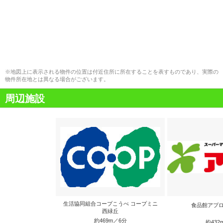
※地図上に表示される物件の位置は付近住所に所在することを表すものであり、実際の
物件所在地とは異なる場合がございます。
周辺施設
生活協同組合コープこうべ コープミニ
食品館アプロ
西緑丘
約469m／6分
約432