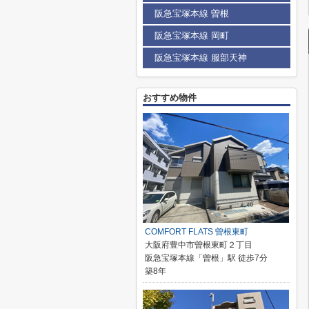
阪急宝塚本線 曽根
阪急宝塚本線 岡町
阪急宝塚本線 服部天神
おすすめ物件
COMFORT FLATS 曽根東町
大阪府豊中市曽根東町２丁目
阪急宝塚本線「曽根」駅 徒歩7分
築8年