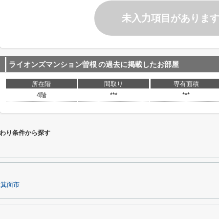
未入力項目がありま
ライオンズマンション曽根
の過去に掲載したお部屋
所在階
間取り
専有面積
4階
***
***
わり条件から探す
箕面市