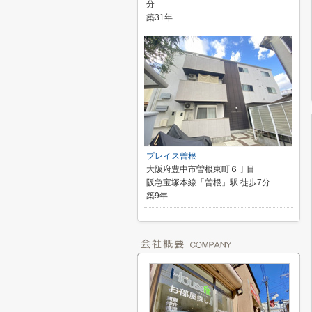
分
築31年
プレイス曽根
大阪府豊中市曽根東町６丁目
阪急宝塚本線「曽根」駅 徒歩7分
築9年