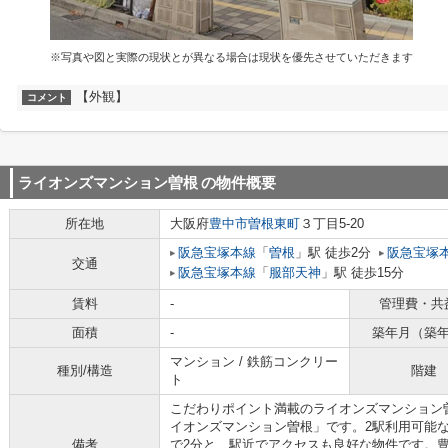
※写真や図と実際の現状とが異なる場合は現状を優先させていただきます
【外観】
コメント
ライオンズマンション曽根
の物件概要
所在地
大阪府
豊中市
曽根東町
３丁目5-20
阪急宝塚本線
「
曽根
」駅 徒歩2分
阪急宝塚
交通
阪急宝塚本線
「
服部天神
」駅 徒歩15分
賃料
-
管理費・共
面積
-
築年月（築
マンション / 鉄筋コンクリー
種別/構造
階建
ト
こだわりポイント満載のライオンズマンション
イオンズマンション曽根」です。2駅利用可能
備考
で2分と、駅近でアクセスも良好な物件です。