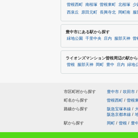
曽根西町
南桜塚
曽根東町
北桜塚
少
西泉丘
原田元町
長興寺北
岡町南
服
豊中市にある駅から探す
緑地公園
千里中央
庄内
服部天神
曽
ライオンズマンション曽根周辺の駅から
曽根
服部天神
岡町
豊中
庄内
緑地
市区町村から探す
豊中市
/
吹田市
/
町名から探す
曽根西町
/
曽根
路線から探す
阪急宝塚本線
/
阪急京都本線
/
駅から探す
岡町
/
曽根
/
豊