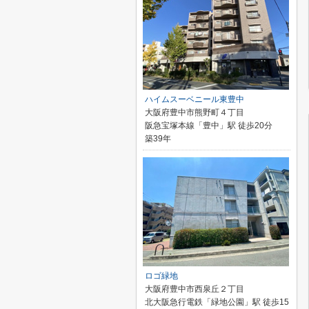
ハイムスーベニール東豊中
大阪府豊中市熊野町４丁目
阪急宝塚本線「豊中」駅 徒歩20分
築39年
ロゴ緑地
大阪府豊中市西泉丘２丁目
北大阪急行電鉄「緑地公園」駅 徒歩15