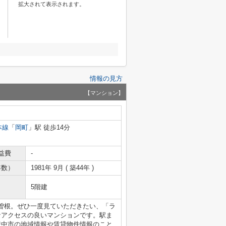
拡大されて表示されます。
情報の見方
【マンション】
本線
「
岡町
」駅 徒歩14分
益費
-
年数）
1981年 9月 ( 築44年 )
5階建
曽根。ぜひ一度見ていただきたい、「ラ
なアクセスの良いマンションです。駅ま
豊中市の地域情報や賃貸物件情報のこと