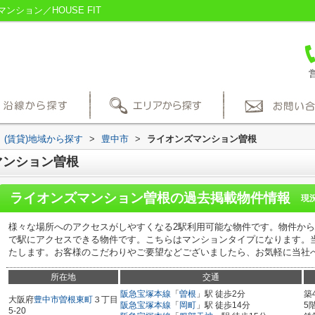
ション／HOUSE FIT
営
(賃貸)地域から探す
>
豊中市
>
ライオンズマンション曽根
マンション曽根
ライオンズマンション曽根
の過去掲載物件情報
現
様々な場所へのアクセスがしやすくなる2駅利用可能な物件です。物件から駐
で駅にアクセスできる物件です。こちらはマンションタイプになります。
たします。お客様のこだわりやご要望などございましたら、お気軽に当社
所在地
交通
阪急宝塚本線
「
曽根
」駅 徒歩2分
築
大阪府
豊中市
曽根東町
３丁目
阪急宝塚本線
「
岡町
」駅 徒歩14分
5
5-20