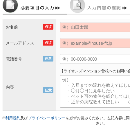
お名前
必須
メールアドレス
必須
電話番号
任意
【ライオンズマンション曽根へのお問い
内容
任意
※
利用規約
及び
プライバシーポリシー
を必ずお読みください。左記内容に同
さい。