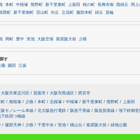
路
本町
中桜塚
熊野町
新千里東町
上新田
桜の町
長興寺南
西緑丘
岡上
部西町
新千里南町
宮山町
向丘
立花町
服部本町
緑丘
箕輪
根
岡町
豊中
蛍池
大阪空港
柴原阪大前
少路
探す
公園
園田
江坂
大阪市東淀川区
/
箕面市
/
大阪市西成区
/
西宮市
東町
/
南桜塚
/
少路
/
本町
/
北桜塚
/
中桜塚
/
新千里東町
/
熊野町
/
上新田
大阪モノレール本線
/
北大阪急行電鉄
/
阪急千里線
/
阪急箕面線
/
地下鉄御堂
地下鉄四つ橋線
中
/
服部天神
/
少路
/
千里中央
/
蛍池
/
桃山台
/
柴原阪大前
/
緑地公園