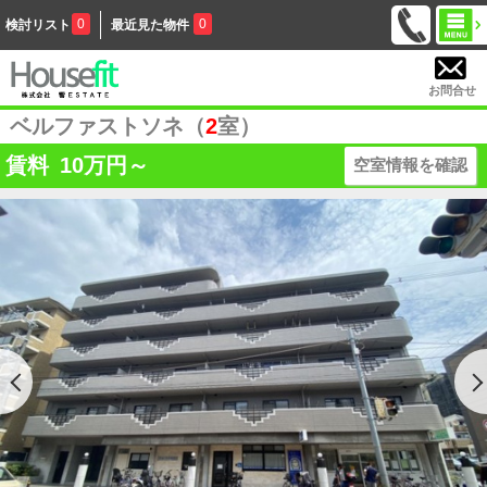
0
0
検討リスト
最近見た物件
お問合せ
ベルファストソネ（
2
室）
賃料
10
万円～
空室情報を確認