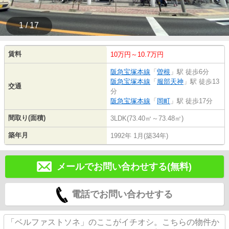
1 / 17
賃料
10万円～10.7万円
阪急宝塚本線
「
曽根
」駅 徒歩6分
阪急宝塚本線
「
服部天神
」駅 徒歩13
交通
分
阪急宝塚本線
「
岡町
」駅 徒歩17分
間取り(面積)
3LDK(73.40㎡～73.48㎡)
築年月
1992年 1月(築34年)
メールでお問い合わせする(無料)
電話でお問い合わせする
「ベルファストソネ」のここがイチオシ。こちらの物件か