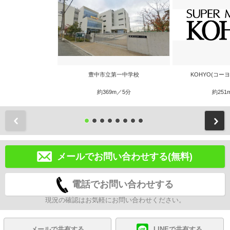
豊中市立第一中学校
KOHYO(コー
約369m／5分
約251
前
メールでお問い合わせする(無料)
電話でお問い合わせする
現況の確認はお気軽にお問い合わせください。
メールで共有する
LINEで共有する