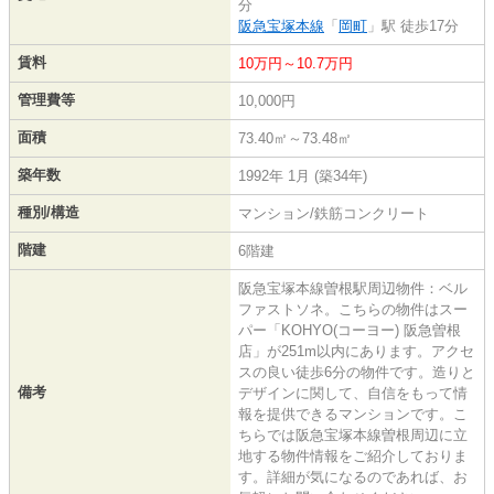
分
阪急宝塚本線
「
岡町
」駅 徒歩17分
賃料
10万円～10.7万円
管理費等
10,000円
面積
73.40㎡～73.48㎡
築年数
1992年 1月 (築34年)
種別/構造
マンション/鉄筋コンクリート
階建
6階建
阪急宝塚本線曽根駅周辺物件：ベル
ファストソネ。こちらの物件はスー
パー「KOHYO(コーヨー) 阪急曽根
店」が251m以内にあります。アクセ
スの良い徒歩6分の物件です。造りと
備考
デザインに関して、自信をもって情
報を提供できるマンションです。こ
ちらでは阪急宝塚本線曽根周辺に立
地する物件情報をご紹介しておりま
す。詳細が気になるのであれば、お