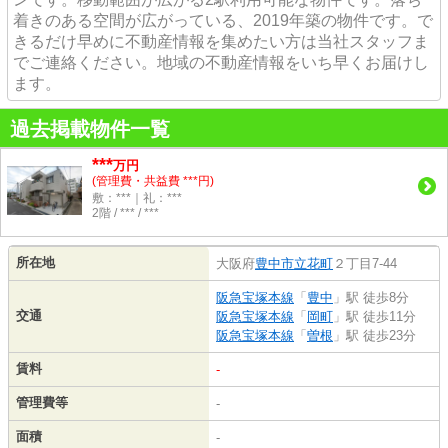
着きのある空間が広がっている、2019年築の物件です。で
きるだけ早めに不動産情報を集めたい方は当社スタッフま
でご連絡ください。地域の不動産情報をいち早くお届けし
ます。
過去掲載物件一覧
***
万円
(管理費・共益費 ***円)
敷：***｜礼：***
2階 / *** / ***
所在地
大阪府
豊中市
立花町
２丁目7-44
阪急宝塚本線
「
豊中
」駅 徒歩8分
交通
阪急宝塚本線
「
岡町
」駅 徒歩11分
阪急宝塚本線
「
曽根
」駅 徒歩23分
賃料
-
管理費等
-
面積
-