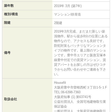
築年数
2019年 3月 (築7年)
種別/構造
マンション/鉄骨造
階建
2階建
2019年3月完成、まだまだ新しい築
浅物件。駅から徒歩8分の位置にある
物件なので、アクセスも良好です。
防犯対策もバッチリなマンションタ
イプの物件です。最上階のマンショ
備考
ンです。豊中市エリアと阪急宝塚本
線豊中付近での賃貸マンション、賃
貸アパートをお探しの方はぜひコチ
ラからお問い合わせやご連絡を下さ
い。
Housefit
大阪府豊中市曽根西町３丁目1-5-１F
TEL:06-6398-7360
大阪府知事 (1) 第63741号
取扱会社
公益社団法人 全国宅地建物取引業
保証協会
一般社団法人 大阪府宅地建物取引