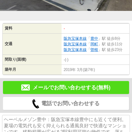
賃料
-
阪急宝塚本線
「
豊中
」駅 徒歩8分
交通
阪急宝塚本線
「
岡町
」駅 徒歩11分
阪急宝塚本線
「
曽根
」駅 徒歩23分
間取り(面積)
-(-)
築年月
2019年 3月(築7年)
メールでお問い合わせする(無料)
電話でお問い合わせする
ヘーベルメゾン豊中：阪急宝塚本線豊中にも近くて便利。
夏場の電気代も安く抑えられる通風良好で快適なマンショ
ンです。移動範囲が広がる2駅利用可能な物件です。落ち