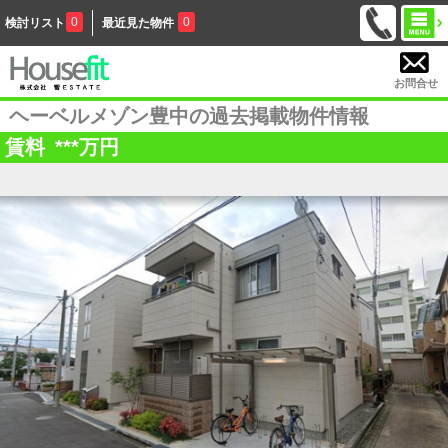
0
0
検討リスト
最近見た物件
お問合せ
ヘーベルメゾン豊中の過去掲載物件情報
賃料
***
万円