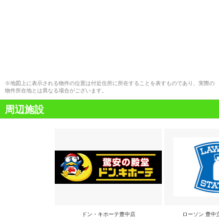
※地図上に表示される物件の位置は付近住所に所在することを表すものであり、実際の
物件所在地とは異なる場合がございます。
周辺施設
ドン・キホーテ豊中店
ローソン 豊中