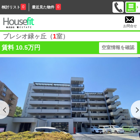
0
0
検討リスト
最近見た物件
お問合せ
プレシオ緑ヶ丘（
1
室）
賃料
10.5万円
空室情報を確認