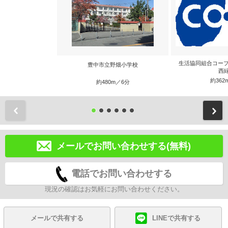
生活協同組合コープ
豊中市立野畑小学校
西
約362
約480m／6分
前
メールでお問い合わせする(無料)
電話でお問い合わせする
現況の確認はお気軽にお問い合わせください。
メールで共有する
LINEで共有する