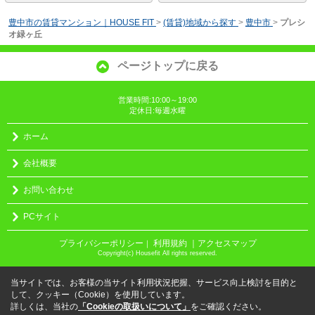
豊中市の賃貸マンション｜HOUSE FIT
>
(賃貸)地域から探す
>
豊中市
>
プレシ
オ緑ヶ丘
ページトップに戻る
営業時間:10:00～19:00
定休日:毎週水曜
ホーム
会社概要
お問い合わせ
PCサイト
プライバシーポリシー
利用規約
｜アクセスマップ
｜
Copyright(c) Housefit All rights reserved.
当サイトでは、お客様の当サイト利用状況把握、サービス向上検討を目的と
して、クッキー（Cookie）を使用しています。
詳しくは、当社の
「Cookieの取扱いについて」
をご確認ください。