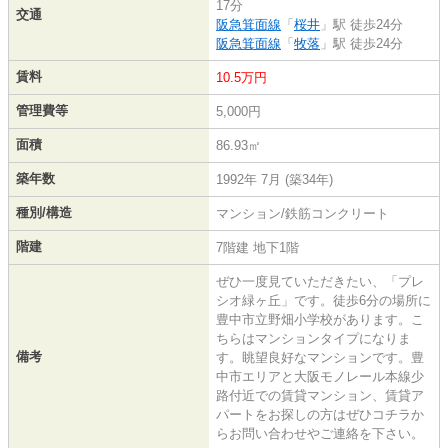
17分
交通
阪急箕面線
「
桜井
」駅 徒歩24分
阪急箕面線
「
牧落
」駅 徒歩24分
賃料
10.5万円
管理費等
5,000円
面積
86.93㎡
築年数
1992年 7月 (築34年)
種別/構造
マンション/鉄筋コンクリート
階建
7階建 地下1階
ぜひ一度見ていただきたい、「プレ
シオ緑ヶ丘」です。徒歩6分の場所に
豊中市立野畑小学校があります。こ
ちらはマンションタイプになりま
備考
す。眺望良好なマンションです。豊
中市エリアと大阪モノレール本線少
路付近での賃貸マンション、賃貸ア
パートをお探しの方はぜひコチラか
らお問い合わせやご連絡を下さい。