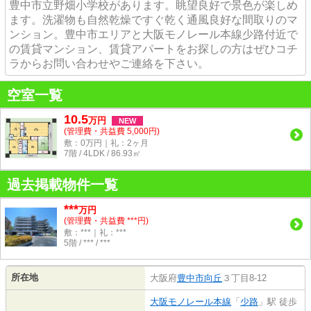
豊中市立野畑小学校があります。眺望良好で景色が楽しめ
ます。洗濯物も自然乾燥ですぐ乾く通風良好な間取りのマ
ンション。豊中市エリアと大阪モノレール本線少路付近で
の賃貸マンション、賃貸アパートをお探しの方はぜひコチ
ラからお問い合わせやご連絡を下さい。
空室一覧
10.5
万
円
NEW
(管理費・共益費 5,000円)
敷：0万円｜礼：2ヶ月
7階 / 4LDK / 86.93㎡
過去掲載物件一覧
***
万円
(管理費・共益費 ***円)
敷：***｜礼：***
5階 / *** / ***
所在地
大阪府
豊中市
向丘
３丁目8-12
大阪モノレール本線
「
少路
」駅 徒歩