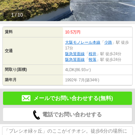
1 / 10
賃料
10.5万円
大阪モノレール本線
「
少路
」駅 徒歩
17分
交通
阪急箕面線
「
桜井
」駅 徒歩24分
阪急箕面線
「
牧落
」駅 徒歩24分
間取り(面積)
4LDK(86.93㎡)
築年月
1992年 7月(築34年)
メールでお問い合わせする(無料)
電話でお問い合わせする
「プレシオ緑ヶ丘」のここがイチオシ。徒歩6分の場所に